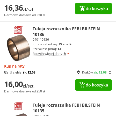
16,36
do koszyka
zł/szt.
Darmowa dostawa od 250 zł
Tuleja rozrusznika FEBI BILSTEIN
10136
040110136
Strona zabudowy:
W srodku
Szerokość [mm]:
13
Rozwiń więcej danych
Kup na raty
U ciebie:
śr. 12.08
Kraków:
śr. 12.08
16,00
do koszyka
zł/szt.
Darmowa dostawa od 250 zł
Tuleja rozrusznika FEBI BILSTEIN
10135
040110135