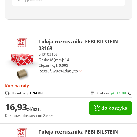
Tuleja rozrusznika FEBI BILSTEIN
03168
040103168
Grubość [mm]:
14
Ciężar [kg]:
0.005
Rozwiń więcej danych
Kup na raty
U ciebie:
pt. 14.08
Kraków:
pt. 14.08
16,93
do koszyka
zł/szt.
Darmowa dostawa od 250 zł
Tuleja rozrusznika FEBI BILSTEIN