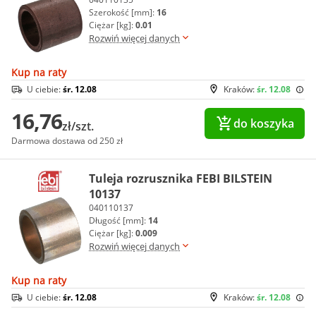
Szerokość [mm]:
16
Ciężar [kg]:
0.01
Rozwiń więcej danych
Kup na raty
U ciebie:
śr. 12.08
Kraków:
śr. 12.08
16,76
do koszyka
zł/szt.
Darmowa dostawa od 250 zł
Tuleja rozrusznika FEBI BILSTEIN
10137
040110137
Długość [mm]:
14
Ciężar [kg]:
0.009
Rozwiń więcej danych
Kup na raty
U ciebie:
śr. 12.08
Kraków:
śr. 12.08