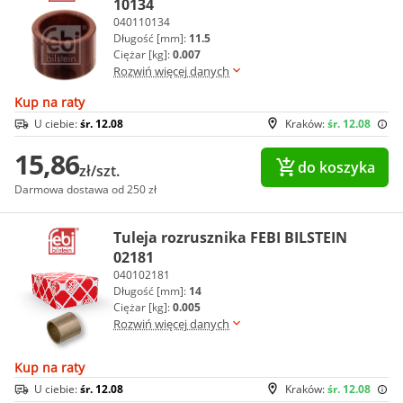
10134
040110134
Długość [mm]:
11.5
Ciężar [kg]:
0.007
Rozwiń więcej danych
Kup na raty
U ciebie:
śr. 12.08
Kraków:
śr. 12.08
15,86
do koszyka
zł/szt.
Darmowa dostawa od 250 zł
Tuleja rozrusznika FEBI BILSTEIN
02181
040102181
Długość [mm]:
14
Ciężar [kg]:
0.005
Rozwiń więcej danych
Kup na raty
U ciebie:
śr. 12.08
Kraków:
śr. 12.08