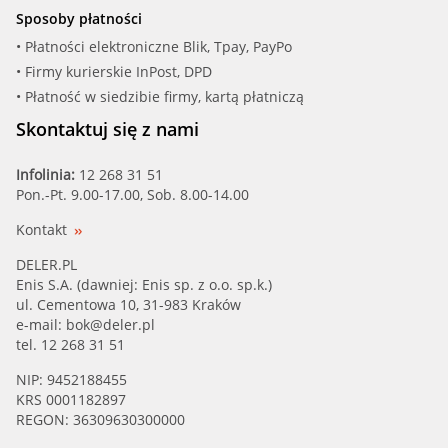
Sposoby płatności
• Płatności elektroniczne Blik, Tpay, PayPo
• Firmy kurierskie InPost, DPD
• Płatność w siedzibie firmy, kartą płatniczą
Skontaktuj się z nami
Infolinia:
12 268 31 51
Pon.-Pt. 9.00-17.00, Sob. 8.00-14.00
Kontakt
DELER.PL
Enis S.A. (dawniej: Enis sp. z o.o. sp.k.)
ul. Cementowa 10, 31-983 Kraków
e-mail:
bok@deler.pl
tel. 12 268 31 51
NIP: 9452188455
KRS 0001182897
REGON: 36309630300000