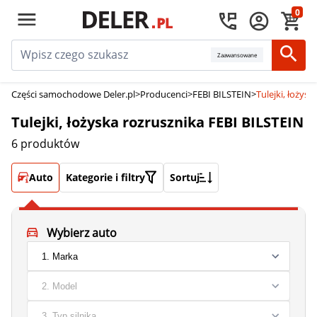
0
Zaawansowane
Części samochodowe Deler.pl
>
Producenci
>
FEBI BILSTEIN
>
Tulejki, łożys
Tulejki, łożyska rozrusznika FEBI BILSTEIN
6 produktów
Auto
Kategorie i filtry
Sortuj
Wybierz auto