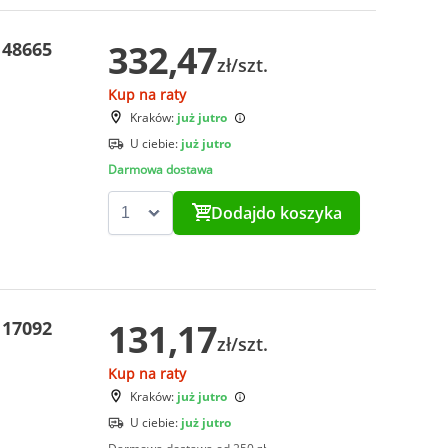
332,47
 48665
zł/szt.
Kup na raty
Kraków:
już jutro
U ciebie:
już jutro
Darmowa dostawa
Dodaj
do koszyka
131,17
 17092
zł/szt.
Kup na raty
Kraków:
już jutro
U ciebie:
już jutro