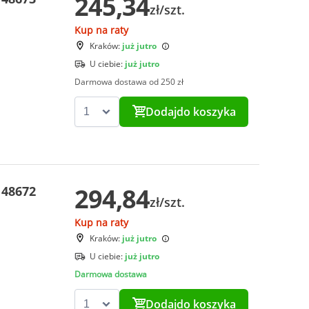
245,34
zł/szt.
Kup na raty
Kraków:
już jutro
U ciebie:
już jutro
Darmowa dostawa od 250 zł
Dodaj
do koszyka
294,84
 48672
zł/szt.
Kup na raty
Kraków:
już jutro
U ciebie:
już jutro
Darmowa dostawa
Dodaj
do koszyka