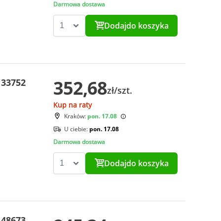
Darmowa dostawa
Dodaj
do koszyka
352,68
 33752
zł/szt.
Kup na raty
Kraków:
pon. 17.08
U ciebie:
pon. 17.08
Darmowa dostawa
Dodaj
do koszyka
 48673