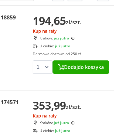
194,65
 18859
zł/szt.
Kup na raty
Kraków:
już jutro
U ciebie:
już jutro
Darmowa dostawa od 250 zł
Dodaj
do koszyka
353,99
 174571
zł/szt.
Kup na raty
Kraków:
już jutro
U ciebie:
już jutro