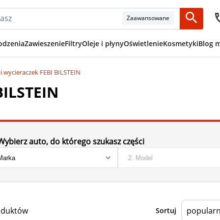
Zaawansowane
odzenia
Zawieszenie
Filtry
Oleje i płyny
Oświetlenie
Kosmetyki
Blog 
ki wycieraczek FEBI BILSTEIN
BILSTEIN
Wybierz auto, do którego szukasz części
oduktów
Sortuj