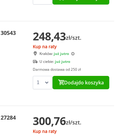
248,43
 30543
zł/szt.
Kup na raty
Kraków:
już jutro
U ciebie:
już jutro
Darmowa dostawa od 250 zł
Dodaj
do koszyka
300,76
 27284
zł/szt.
Kup na raty