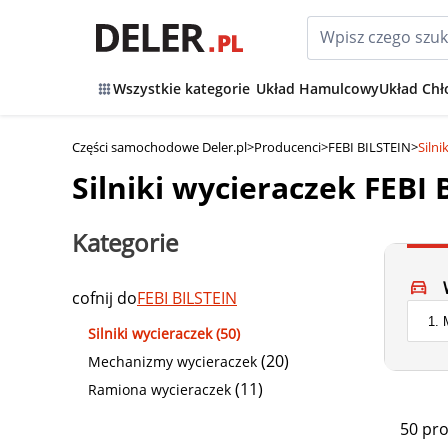
Wszystkie kategorie
Układ Hamulcowy
Układ Chł
Części samochodowe Deler.pl
>
Producenci
>
FEBI BILSTEIN
>
Silni
Silniki wycieraczek FEBI 
Kategorie
cofnij do
FEBI BILSTEIN
Silniki wycieraczek (50)
(20)
Mechanizmy wycieraczek
(11)
Ramiona wycieraczek
50 pr