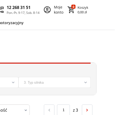
12 268 31 51
Moje
0
Koszyk
konto
0,00 zł
Pon.-Pt. 9-17, Sob. 8-14
motoryzacyjny
z
3