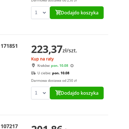
Darmowa dostawa od 250 zł
Dodaj
do koszyka
223,37
 171851
zł/szt.
Kup na raty
Kraków:
pon. 10.08
U ciebie:
pon. 10.08
Darmowa dostawa od 250 zł
Dodaj
do koszyka
 107217