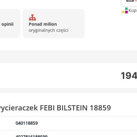
Kup 
 opinii
Ponad milion
oryginalnych części
194
wycieraczek FEBI BILSTEIN 18859
040118859
4027816188599