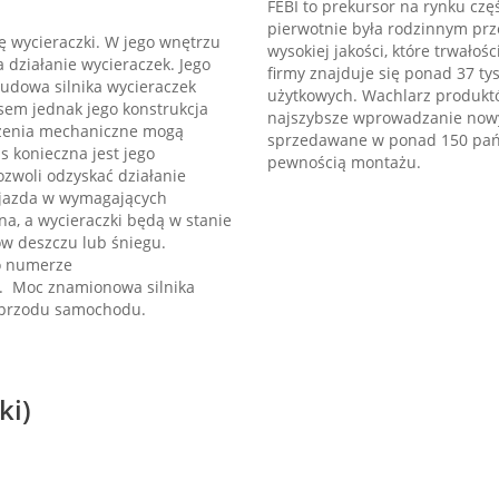
FEBI to prekursor na rynku czę
pierwotnie była rodzinnym pr
ę wycieraczki. W jego wnętrzu
wysokiej jakości, które trwało
ia działanie wycieraczek. Jego
firmy znajduje się ponad 37 t
Budowa silnika wycieraczek
użytkowych. Wachlarz produktów
sem jednak jego konstrukcja
najszybsze wprowadzanie nowy
odzenia mechaniczne mogą
sprzedawane w ponad 150 państ
s konieczna jest jego
pewnością montażu.
ozwoli odzyskać działanie
u jazda w wymagających
a, a wycieraczki będą w stanie
w deszczu lub śniegu.
 o numerze
. Moc znamionowa silnika
z przodu samochodu.
ki)