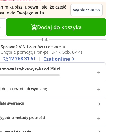
nim kupisz, upewnij się, że część
Wybierz auto
asuje do Twojego auta.
Dodaj do koszyka
lub
Sprawdź VIN i zamów u eksperta
Chętnie pomogę (Pon-pt.: 9-17, Sob. 8-14)
Czat online
12 268 31 51
armowa i szybka wysyłka od 250 zł
1 dni na zwrot lub wymianę
 lata gwarancji
ygodne metody płatności