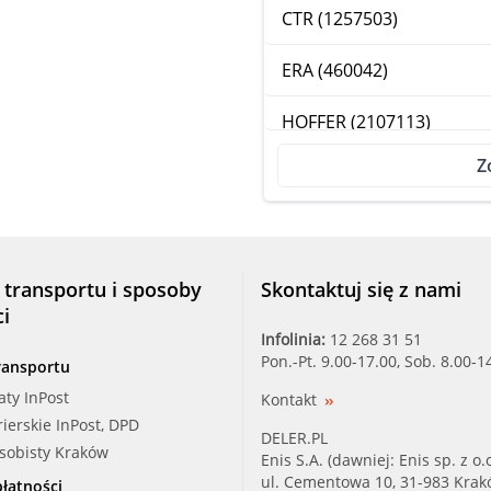
CTR (1257503)
ERA (460042)
HOFFER (2107113)
Z
JPG, VANHE (1398200100)
KLOKKERH (35263270)
LAUBER (99.0002)
 transportu i sposoby
Skontaktuj się z nami
ci
LAUBER (99.0102)
Infolinia:
12 268 31 51
Pon.-Pt. 9.00-17.00, Sob. 8.00-1
ransportu
LAUBER (99.0257)
aty InPost
Kontakt
rierskie InPost, DPD
MAXGEAR (57-0003)
DELER.PL
osobisty Kraków
Enis S.A. (dawniej: Enis sp. z o.o
MEATDORIA (27113)
ul. Cementowa 10, 31-983 Kra
łatności