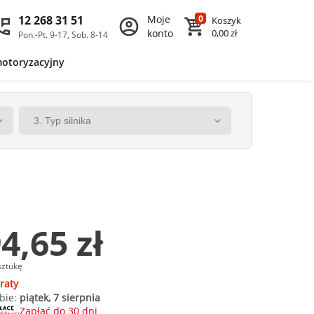
12 268 31 51
Moje
0
Koszyk
konto
0,00 zł
Pon.-Pt. 9-17, Sob. 8-14
motoryzacyjny
4,65 zł
sztukę
raty
bie:
piątek, 7 sierpnia
Zapłać do 30 dni