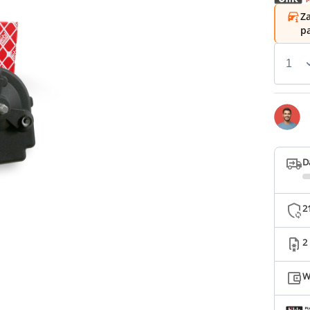
Za
p
D
2
2
W