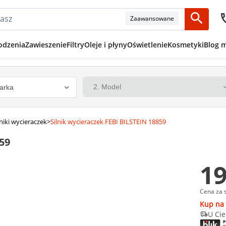
Zaawansowane
odzenia
Zawieszenie
Filtry
Oleje i płyny
Oświetlenie
Kosmetyki
Blog 
lniki wycieraczek
>
Silnik wycieraczek FEBI BILSTEIN 18859
59
19
Cena za 
Kup na 
U Cie