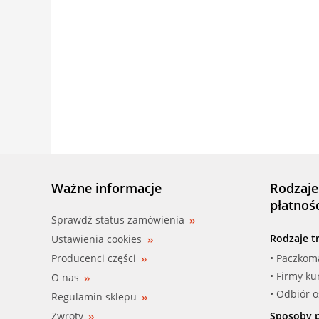
Ważne informacje
Rodzaje
płatnoś
Sprawdź status zamówienia
Rodzaje t
Ustawienia cookies
Producenci części
• Paczkom
• Firmy ku
O nas
• Odbiór 
Regulamin sklepu
Zwroty
Sposoby p