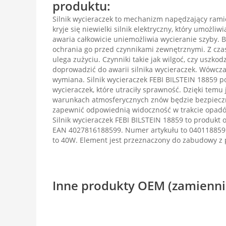
produktu:
Silnik wycieraczek to mechanizm napędzający rami
kryje się niewielki silnik elektryczny, który umożliw
awaria całkowicie uniemożliwia wycieranie szyby. 
ochrania go przed czynnikami zewnętrznymi. Z cza
ulega zużyciu. Czynniki takie jak wilgoć, czy uszk
doprowadzić do awarii silnika wycieraczek. Wówcza
wymiana. Silnik wycieraczek FEBI BILSTEIN 18859 p
wycieraczek, które utraciły sprawność. Dzięki tem
warunkach atmosferycznych znów będzie bezpieczn
zapewnić odpowiednią widoczność w trakcie opadó
Silnik wycieraczek FEBI BILSTEIN 18859 to produkt
EAN 4027816188599. Numer artykułu to 040118859
to 40W. Element jest przeznaczony do zabudowy 
Inne produkty OEM (zamienni