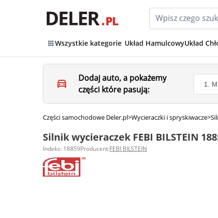
Wszystkie kategorie
Układ Hamulcowy
Układ Chł
Dodaj auto, a pokażemy
części które pasują:
Części samochodowe Deler.pl
>
Wycieraczki i spryskiwacze
>
Si
Silnik wycieraczek FEBI BILSTEIN 188
Indeks: 18859
Producent:
FEBI BILSTEIN