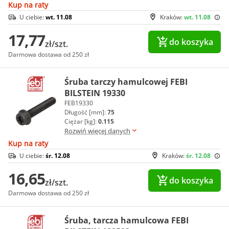
Kup na raty
U ciebie:
wt. 11.08
Kraków:
wt. 11.08
17,77
do koszyka
zł/szt.
Darmowa dostawa od 250 zł
Śruba tarczy hamulcowej FEBI
BILSTEIN 19330
FEB19330
Długość [mm]:
75
Ciężar [kg]:
0.115
Rozwiń więcej danych
Kup na raty
U ciebie:
śr. 12.08
Kraków:
śr. 12.08
16,65
do koszyka
zł/szt.
Darmowa dostawa od 250 zł
Śruba, tarcza hamulcowa FEBI