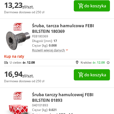
13,23
do koszyka
zł/szt.
Darmowa dostawa od 250 zł
Śruba, tarcza hamulcowa FEBI
BILSTEIN 180369
FEB180369
Długość [mm]:
17
Ciężar [kg]:
0.008
Rozwiń więcej danych
Kup na raty
U ciebie:
śr. 12.08
Kraków:
śr. 12.08
16,94
do koszyka
zł/szt.
Darmowa dostawa od 250 zł
Śruba tarczy hamulcowej FEBI
BILSTEIN 01893
040101893
Ciężar [kg]:
0.021