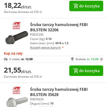
18,22
do koszyka
zł/szt.
Darmowa dostawa od 250 zł
Śruba tarczy hamulcowej FEBI
BILSTEIN 32206
FEB32206
Ciężar [kg]:
0.16
Gwint zewn. [mm]:
M18 x 1,5
Rozwiń więcej danych
Kup na raty
U ciebie:
śr. 12.08
Kraków:
śr. 12.08
21,55
do koszyka
zł/szt.
Darmowa dostawa od 250 zł
Śruba tarczy hamulcowej FEBI
BILSTEIN 35628
FEB35628
Długość [mm]:
79