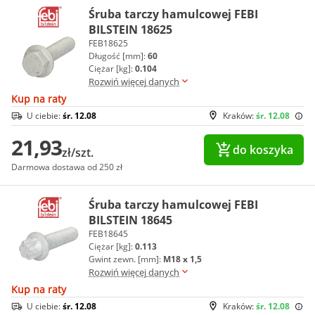
Śruba tarczy hamulcowej FEBI
BILSTEIN 18625
FEB18625
Długość [mm]:
60
Ciężar [kg]:
0.104
Rozwiń więcej danych
Kup na raty
U ciebie:
śr. 12.08
Kraków:
śr. 12.08
21,93
do koszyka
zł/szt.
Darmowa dostawa od 250 zł
Śruba tarczy hamulcowej FEBI
BILSTEIN 18645
FEB18645
Ciężar [kg]:
0.113
Gwint zewn. [mm]:
M18 x 1,5
Rozwiń więcej danych
Kup na raty
U ciebie:
śr. 12.08
Kraków:
śr. 12.08