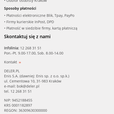
• Odbiór osobisty Kraków
Sposoby płatności
• Płatności elektroniczne Blik, Tpay, PayPo
• Firmy kurierskie InPost, DPD
• Płatność w siedzibie firmy, kartą płatniczą
Skontaktuj się z nami
Infolinia:
12 268 31 51
Pon.-Pt. 9.00-17.00, Sob. 8.00-14.00
Kontakt
DELER.PL
Enis S.A. (dawniej: Enis sp. z o.o. sp.k.)
ul. Cementowa 10, 31-983 Kraków
e-mail:
bok@deler.pl
tel. 12 268 31 51
NIP: 9452188455
KRS 0001182897
REGON: 36309630300000