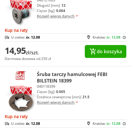
040121663
Długość [mm]:
12
Ciężar [kg]:
0.004
Rozwiń więcej danych
Kup na raty
U ciebie:
śr. 12.08
Kraków:
śr. 12.08
14,95
do koszyka
zł/szt.
Darmowa dostawa od 250 zł
Śruba tarczy hamulcowej FEBI
BILSTEIN 18399
040118399
Ciężar [kg]:
0.005
Średnica zewnętrzna [mm]:
21.5
Rozwiń więcej danych
Kup na raty
U ciebie:
śr. 12.08
Kraków:
śr. 12.08