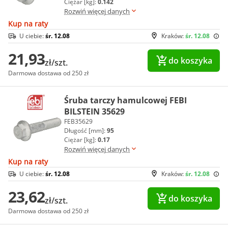
Ciężar [kg]:
0.142
Rozwiń więcej danych
Kup na raty
U ciebie:
śr. 12.08
Kraków:
śr. 12.08
21,93
do koszyka
zł/szt.
Darmowa dostawa od 250 zł
Śruba tarczy hamulcowej FEBI
BILSTEIN 35629
FEB35629
Długość [mm]:
95
Ciężar [kg]:
0.17
Rozwiń więcej danych
Kup na raty
U ciebie:
śr. 12.08
Kraków:
śr. 12.08
23,62
do koszyka
zł/szt.
Darmowa dostawa od 250 zł