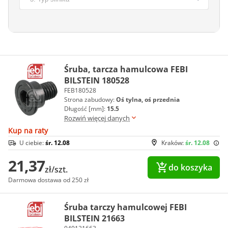
Śruba, tarcza hamulcowa FEBI
BILSTEIN 180528
FEB180528
Strona zabudowy:
Oś tylna, oś przednia
Długość [mm]:
15.5
Rozwiń więcej danych
Kup na raty
U ciebie:
śr. 12.08
Kraków:
śr. 12.08
21,37
do koszyka
zł/szt.
Darmowa dostawa od 250 zł
Śruba tarczy hamulcowej FEBI
BILSTEIN 21663