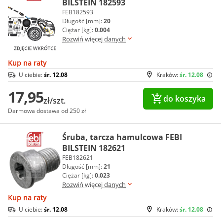
BILSTEIN 182593
FEB182593
Długość [mm]:
20
Ciężar [kg]:
0.004
Rozwiń więcej danych
Kup na raty
U ciebie:
śr. 12.08
Kraków:
śr. 12.08
17,95
do koszyka
zł/szt.
Darmowa dostawa od 250 zł
Śruba, tarcza hamulcowa FEBI
BILSTEIN 182621
FEB182621
Długość [mm]:
21
Ciężar [kg]:
0.023
Rozwiń więcej danych
Kup na raty
U ciebie:
śr. 12.08
Kraków:
śr. 12.08