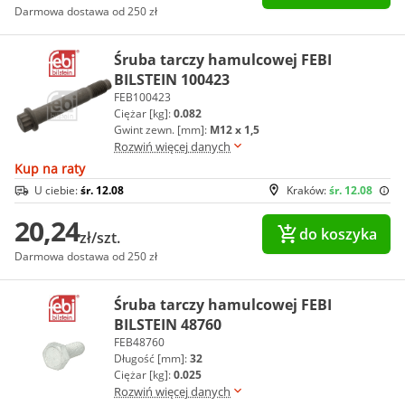
Darmowa dostawa od 250 zł
Śruba tarczy hamulcowej FEBI
BILSTEIN 100423
FEB100423
Ciężar [kg]:
0.082
Gwint zewn. [mm]:
M12 x 1,5
Rozwiń więcej danych
Kup na raty
U ciebie:
śr. 12.08
Kraków:
śr. 12.08
20,24
do koszyka
zł/szt.
Darmowa dostawa od 250 zł
Śruba tarczy hamulcowej FEBI
BILSTEIN 48760
FEB48760
Długość [mm]:
32
Ciężar [kg]:
0.025
Rozwiń więcej danych