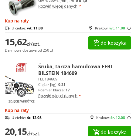
Gwint zewn. [mm]:
M10 x 1,5
Rozwiń więcej danych
Kup na raty
U ciebie:
wt. 11.08
Kraków:
wt. 11.08
15,62
do koszyka
zł/szt.
Darmowa dostawa od 250 zł
Śruba, tarcza hamulcowa FEBI
BILSTEIN 184609
FEB184609
Ciężar [kg]:
0.21
Rozmiar klucza:
17
Rozwiń więcej danych
Kup na raty
U ciebie:
śr. 12.08
Kraków:
śr. 12.08
20,15
do koszyka
zł/szt.