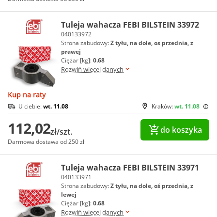
Tuleja wahacza FEBI BILSTEIN 33972
040133972
Strona zabudowy:
Z tyłu, na dole, os przednia, z
prawej
Ciężar [kg]:
0.68
Rozwiń więcej danych
Kup na raty
U ciebie:
wt. 11.08
Kraków:
wt. 11.08
112,02
do koszyka
zł/szt.
Darmowa dostawa od 250 zł
Tuleja wahacza FEBI BILSTEIN 33971
040133971
Strona zabudowy:
Z tyłu, na dole, oś przednia, z
lewej
Ciężar [kg]:
0.68
Rozwiń więcej danych