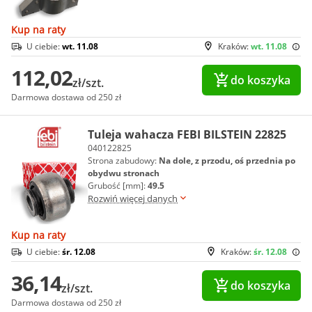
Kup na raty
U ciebie:
wt. 11.08
Kraków:
wt. 11.08
112,02
do koszyka
zł/szt.
Darmowa dostawa od 250 zł
Tuleja wahacza FEBI BILSTEIN 22825
040122825
Strona zabudowy:
Na dole, z przodu, oś przednia po
obydwu stronach
Grubość [mm]:
49.5
Rozwiń więcej danych
Kup na raty
U ciebie:
śr. 12.08
Kraków:
śr. 12.08
36,14
do koszyka
zł/szt.
Darmowa dostawa od 250 zł