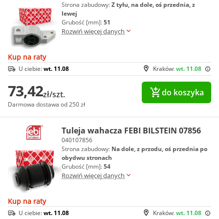
Strona zabudowy:
Z tyłu, na dole, oś przednia, z
lewej
Grubość [mm]:
51
Rozwiń więcej danych
Kup na raty
U ciebie:
wt. 11.08
Kraków:
wt. 11.08
73,42
do koszyka
zł/szt.
Darmowa dostawa od 250 zł
Tuleja wahacza FEBI BILSTEIN 07856
040107856
Strona zabudowy:
Na dole, z przodu, oś przednia po
obydwu stronach
Grubość [mm]:
54
Rozwiń więcej danych
Kup na raty
U ciebie:
wt. 11.08
Kraków:
wt. 11.08