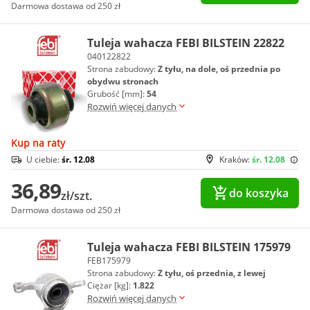
Darmowa dostawa od 250 zł
Tuleja wahacza FEBI BILSTEIN 22822
040122822
Strona zabudowy:
Z tyłu, na dole, oś przednia po
obydwu stronach
Grubość [mm]:
54
Rozwiń więcej danych
Kup na raty
U ciebie:
śr. 12.08
Kraków:
śr. 12.08
36,89
do koszyka
zł/szt.
Darmowa dostawa od 250 zł
Tuleja wahacza FEBI BILSTEIN 175979
FEB175979
Strona zabudowy:
Z tyłu, oś przednia, z lewej
Ciężar [kg]:
1.822
Rozwiń więcej danych