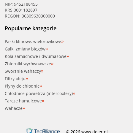
NIP: 9452188455
KRS 0001182897
REGON: 36309630300000
Popularne kategorie
Paski klinowe, wielorowkowe
Gałki zmiany biegów
Koła zamachowe i dwumasowe
Zbiorniki wyrównawcze
Sworznie wahaczy
Filtry oleju
Płyny do chłodnic
Chłodnice powietrza (intercoolery)
Tarcze hamulcowe
Wahacze
© 2026 www.deler.pl