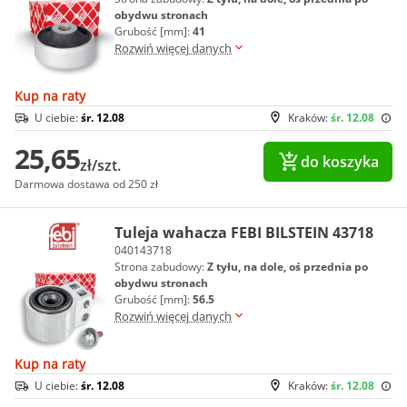
obydwu stronach
Grubość [mm]:
41
Rozwiń więcej danych
Kup na raty
U ciebie:
śr. 12.08
Kraków:
śr. 12.08
25,65
do koszyka
zł/szt.
Darmowa dostawa od 250 zł
Tuleja wahacza FEBI BILSTEIN 43718
040143718
Strona zabudowy:
Z tyłu, na dole, oś przednia po
obydwu stronach
Grubość [mm]:
56.5
Rozwiń więcej danych
Kup na raty
U ciebie:
śr. 12.08
Kraków:
śr. 12.08