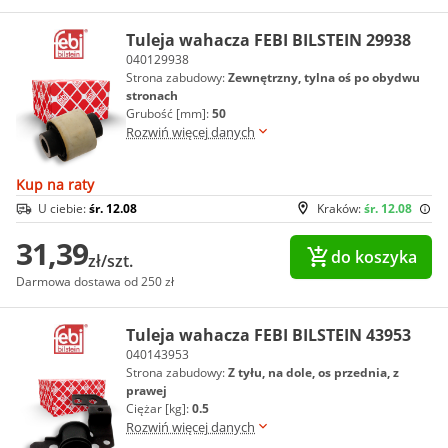
Tuleja wahacza FEBI BILSTEIN 29938
040129938
Strona zabudowy:
Zewnętrzny, tylna oś po obydwu
stronach
Grubość [mm]:
50
Rozwiń więcej danych
Kup na raty
U ciebie:
śr. 12.08
Kraków:
śr. 12.08
31,39
do koszyka
zł/szt.
Darmowa dostawa od 250 zł
Tuleja wahacza FEBI BILSTEIN 43953
040143953
Strona zabudowy:
Z tyłu, na dole, os przednia, z
prawej
Ciężar [kg]:
0.5
Rozwiń więcej danych