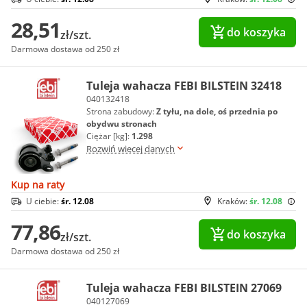
28,51
do koszyka
zł/szt.
Darmowa dostawa od 250 zł
Tuleja wahacza FEBI BILSTEIN 32418
040132418
Strona zabudowy:
Z tyłu, na dole, oś przednia po
obydwu stronach
Ciężar [kg]:
1.298
Rozwiń więcej danych
Kup na raty
U ciebie:
śr. 12.08
Kraków:
śr. 12.08
77,86
do koszyka
zł/szt.
Darmowa dostawa od 250 zł
Tuleja wahacza FEBI BILSTEIN 27069
040127069