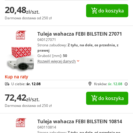
20,48
do koszyka
zł/szt.
Darmowa dostawa od 250 zł
Tuleja wahacza FEBI BILSTEIN 27071
040127071
Strona zabudowy:
Z tyłu, na dole, os przednia, z
prawej
Grubość [mm]:
50
Rozwiń więcej danych
Kup na raty
U ciebie:
śr. 12.08
Kraków:
śr. 12.08
72,42
do koszyka
zł/szt.
Darmowa dostawa od 250 zł
Tuleja wahacza FEBI BILSTEIN 10814
040110814
Strona zabudowy:
Z tyłu, na dole, oś przednia po