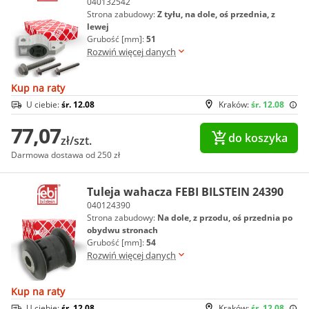
040132542
Strona zabudowy:
Z tyłu, na dole, oś przednia, z
lewej
Grubość [mm]:
51
Rozwiń więcej danych
Kup na raty
U ciebie:
śr. 12.08
Kraków:
śr. 12.08
77,07
do koszyka
zł/szt.
Darmowa dostawa od 250 zł
Tuleja wahacza FEBI BILSTEIN 24390
040124390
Strona zabudowy:
Na dole, z przodu, oś przednia po
obydwu stronach
Grubość [mm]:
54
Rozwiń więcej danych
Kup na raty
U ciebie:
śr. 12.08
Kraków:
śr. 12.08