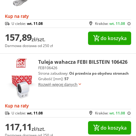
Kup na raty
U ciebie:
wt. 11.08
Kraków:
wt. 11.08
157,89
do koszyka
zł/szt.
Darmowa dostawa od 250 zł
Tuleja wahacza FEBI BILSTEIN 106426
FEB106426
Strona zabudowy:
Oś przednia po obydwu stronach
Grubość [mm]:
57
Rozwiń więcej danych
Kup na raty
U ciebie:
wt. 11.08
Kraków:
wt. 11.08
117,11
do koszyka
zł/szt.
Darmowa dostawa od 250 zł