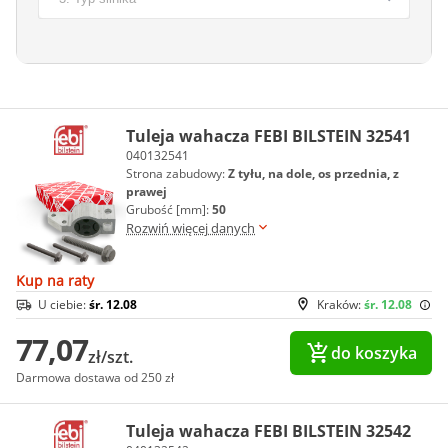
Tuleja wahacza FEBI BILSTEIN 32541
040132541
Strona zabudowy:
Z tyłu, na dole, os przednia, z
prawej
Grubość [mm]:
50
Rozwiń więcej danych
Kup na raty
U ciebie:
śr. 12.08
Kraków:
śr. 12.08
77,07
do koszyka
zł/szt.
Darmowa dostawa od 250 zł
Tuleja wahacza FEBI BILSTEIN 32542