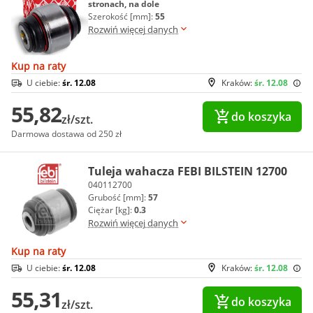
stronach, na dole
Szerokość [mm]:
55
Rozwiń więcej danych
Kup na raty
U ciebie:
śr. 12.08
Kraków:
śr. 12.08
55,82
do koszyka
zł/szt.
Darmowa dostawa od 250 zł
Tuleja wahacza FEBI BILSTEIN 12700
040112700
Grubość [mm]:
57
Ciężar [kg]:
0.3
Rozwiń więcej danych
Kup na raty
U ciebie:
śr. 12.08
Kraków:
śr. 12.08
55,31
do koszyka
zł/szt.