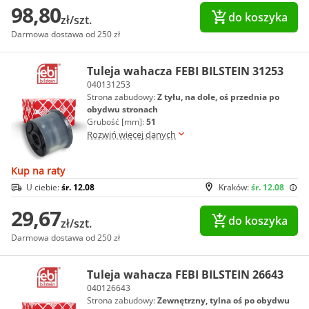
98,80
do koszyka
zł/szt.
Darmowa dostawa od 250 zł
Tuleja wahacza FEBI BILSTEIN 31253
040131253
Strona zabudowy:
Z tyłu, na dole, oś przednia po
obydwu stronach
Grubość [mm]:
51
Rozwiń więcej danych
Kup na raty
U ciebie:
śr. 12.08
Kraków:
śr. 12.08
29,67
do koszyka
zł/szt.
Darmowa dostawa od 250 zł
Tuleja wahacza FEBI BILSTEIN 26643
040126643
Strona zabudowy:
Zewnętrzny, tylna oś po obydwu