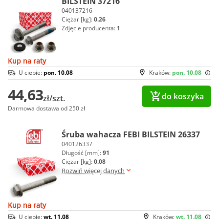
BILSTEIN 37216
040137216
Ciężar [kg]:
0.26
Zdjęcie producenta:
1
Kup na raty
U ciebie:
pon. 10.08
Kraków:
pon. 10.08
44,63
do koszyka
zł/szt.
Darmowa dostawa od 250 zł
Śruba wahacza FEBI BILSTEIN 26337
040126337
Długość [mm]:
91
Ciężar [kg]:
0.08
Rozwiń więcej danych
Kup na raty
U ciebie:
wt. 11.08
Kraków:
wt. 11.08