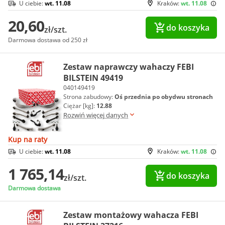
U ciebie:
wt. 11.08
Kraków:
wt. 11.08
20,60
do koszyka
zł/szt.
Darmowa dostawa od 250 zł
Zestaw naprawczy wahaczy FEBI
BILSTEIN 49419
040149419
Strona zabudowy:
Oś przednia po obydwu stronach
Ciężar [kg]:
12.88
Rozwiń więcej danych
Kup na raty
U ciebie:
wt. 11.08
Kraków:
wt. 11.08
1 765,14
do koszyka
zł/szt.
Darmowa dostawa
Zestaw montażowy wahacza FEBI