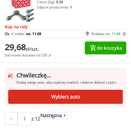
Ciężar [kg]:
0.36
Zdjęcie producenta:
1
Kup na raty
U ciebie:
wt. 11.08
Kraków:
wt. 11.08
29,68
do koszyka
zł/szt.
Darmowa dostawa od 250 zł
Chwileczkę...
Dodaj swoje auto, aby szybciej znaleźć i dobrze dobrać części
Wybierz auto
Następna
z
12