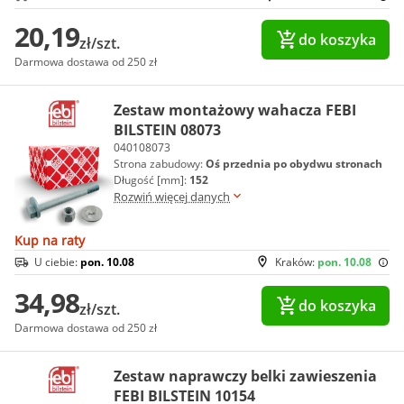
20,19
do koszyka
zł/szt.
Darmowa dostawa od 250 zł
Zestaw montażowy wahacza FEBI
BILSTEIN 08073
040108073
Strona zabudowy:
Oś przednia po obydwu stronach
Długość [mm]:
152
Rozwiń więcej danych
Kup na raty
U ciebie:
pon. 10.08
Kraków:
pon. 10.08
34,98
do koszyka
zł/szt.
Darmowa dostawa od 250 zł
Zestaw naprawczy belki zawieszenia
FEBI BILSTEIN 10154