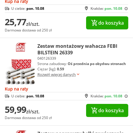
Kup na raty
U ciebie:
pon. 10.08
Kraków:
pon. 10.08
25,77
do koszyka
zł/szt.
Darmowa dostawa od 250 zł
Zestaw montażowy wahacza FEBI
BILSTEIN 26339
040126339
Strona zabudowy:
Oś przednia po obydwu stronach
Ciężar [kg]:
0.59
Rozwiń więcej danych
Kup na raty
U ciebie:
pon. 10.08
Kraków:
pon. 10.08
59,99
do koszyka
zł/szt.
Darmowa dostawa od 250 zł