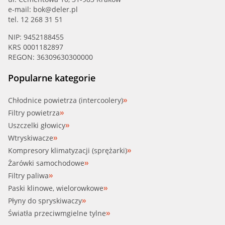
e-mail:
bok@deler.pl
tel. 12 268 31 51
NIP: 9452188455
KRS 0001182897
REGON: 36309630300000
Popularne kategorie
Chłodnice powietrza (intercoolery)
Filtry powietrza
Uszczelki głowicy
Wtryskiwacze
Kompresory klimatyzacji (sprężarki)
Żarówki samochodowe
Filtry paliwa
Paski klinowe, wielorowkowe
Płyny do spryskiwaczy
Światła przeciwmgielne tylne