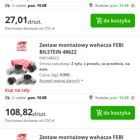
U ciebie:
pon. 10.08
Kraków:
pon. 10.08
27,01
do koszyka
zł/szt.
Darmowa dostawa od 250 zł
Zestaw montażowy wahacza FEBI
BILSTEIN 48622
040148622
Strona zabudowy:
Z tyłu, z przodu, os przednia, na
dole
Ciężar [kg]:
0.992
Rozwiń więcej danych
Kup na raty
U ciebie:
pon. 10.08
Kraków:
pon. 10.08
108,82
do koszyka
zł/szt.
Darmowa dostawa od 250 zł
Zestaw montażowy wahacza FEBI