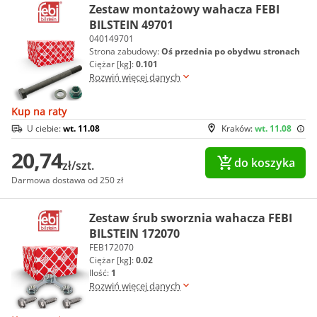
Zestaw montażowy wahacza FEBI
BILSTEIN 49701
040149701
Strona zabudowy:
Oś przednia po obydwu stronach
Ciężar [kg]:
0.101
Rozwiń więcej danych
Kup na raty
U ciebie:
wt. 11.08
Kraków:
wt. 11.08
20,74
do koszyka
zł/szt.
Darmowa dostawa od 250 zł
Zestaw śrub sworznia wahacza FEBI
BILSTEIN 172070
FEB172070
Ciężar [kg]:
0.02
Ilość:
1
Rozwiń więcej danych