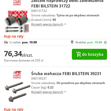
Zestaw naprawczy belki zawieszenia
FEBI BILSTEIN 31722
040131722
Strona zabudowy:
Tylna oś po obydwu stronach
Grubość [mm]:
90
Rozwiń więcej danych
Kup na raty
U ciebie:
pon. 10.08
Kraków:
pon. 10.08
76,34
do koszyka
zł/szt.
Darmowa dostawa od 250 zł
Śruba wahacza FEBI BILSTEIN 39231
040139231
Strona zabudowy:
Oś przednia po obydwu stronach
Ciężar [kg]:
0.22
Rozwiń więcej danych
Kup na raty