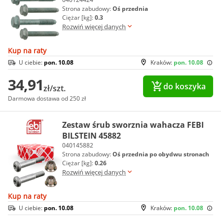
Strona zabudowy:
Oś przednia
Ciężar [kg]:
0.3
Rozwiń więcej danych
Kup na raty
U ciebie:
pon. 10.08
Kraków:
pon. 10.08
34,91
do koszyka
zł/szt.
Darmowa dostawa od 250 zł
Zestaw śrub sworznia wahacza FEBI
BILSTEIN 45882
040145882
Strona zabudowy:
Oś przednia po obydwu stronach
Ciężar [kg]:
0.26
Rozwiń więcej danych
Kup na raty
U ciebie:
pon. 10.08
Kraków:
pon. 10.08