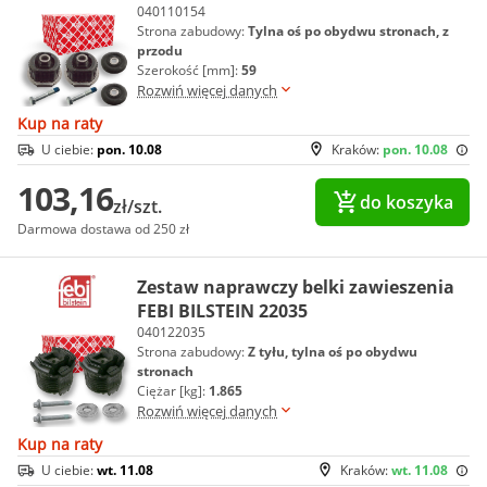
040110154
Strona zabudowy:
Tylna oś po obydwu stronach, z
przodu
Szerokość [mm]:
59
Rozwiń więcej danych
Kup na raty
U ciebie:
pon. 10.08
Kraków:
pon. 10.08
103,16
do koszyka
zł/szt.
Darmowa dostawa od 250 zł
Zestaw naprawczy belki zawieszenia
FEBI BILSTEIN 22035
040122035
Strona zabudowy:
Z tyłu, tylna oś po obydwu
stronach
Ciężar [kg]:
1.865
Rozwiń więcej danych
Kup na raty
U ciebie:
wt. 11.08
Kraków:
wt. 11.08