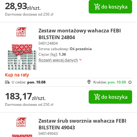
28,93
do koszyka
zł/szt.
Darmowa dostawa od 250 zł
Zestaw montażowy wahacza FEBI
BILSTEIN 24804
040124804
Strona zabudowy:
Oś przednia
Ciężar [kg]:
1.36
Rozwiń więcej danych
Kup na raty
U ciebie:
pon. 10.08
Kraków:
pon. 10.08
183,17
do koszyka
zł/szt.
Darmowa dostawa od 250 zł
Zestaw śrub sworznia wahacza FEBI
BILSTEIN 49043
040149043