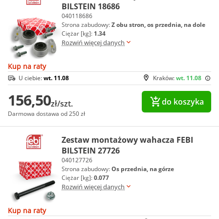
BILSTEIN 18686
040118686
Strona zabudowy:
Z obu stron, os przednia, na dole
Ciężar [kg]:
1.34
Rozwiń więcej danych
Kup na raty
U ciebie:
wt. 11.08
Kraków:
wt. 11.08
156,50
do koszyka
zł/szt.
Darmowa dostawa od 250 zł
Zestaw montażowy wahacza FEBI
BILSTEIN 27726
040127726
Strona zabudowy:
Os przednia, na górze
Ciężar [kg]:
0.077
Rozwiń więcej danych
Kup na raty