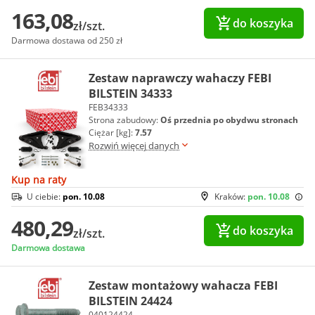
163,08
do koszyka
zł/szt.
Darmowa dostawa od 250 zł
Zestaw naprawczy wahaczy FEBI
BILSTEIN 34333
FEB34333
Strona zabudowy:
Oś przednia po obydwu stronach
Ciężar [kg]:
7.57
Rozwiń więcej danych
Kup na raty
U ciebie:
pon. 10.08
Kraków:
pon. 10.08
480,29
do koszyka
zł/szt.
Darmowa dostawa
Zestaw montażowy wahacza FEBI
BILSTEIN 24424
040124424