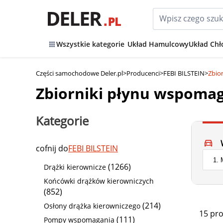
Wszystkie kategorie
Układ Hamulcowy
Układ Chł
Części samochodowe Deler.pl
>
Producenci
>
FEBI BILSTEIN
>
Zbio
Zbiorniki płynu wspomag
Kategorie
cofnij do
FEBI BILSTEIN
(1266)
Drążki kierownicze
Końcówki drążków kierowniczych
(852)
(214)
Osłony drążka kierowniczego
15 pr
(111)
Pompy wspomagania