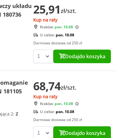
25,91
wczy układu
zł/szt.
N 180736
Kup na raty
Kraków:
pon. 10.08
U ciebie:
pon. 10.08
Darmowa dostawa od 250 zł
Dodaj
do koszyka
68,74
spomaganie
zł/szt.
N 181105
Kup na raty
Kraków:
pon. 10.08
U ciebie:
pon. 10.08
ająca 2:
Z
Darmowa dostawa od 250 zł
Dodaj
do koszyka