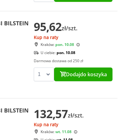
95,62
I BILSTEIN
zł/szt.
Kup na raty
Kraków:
pon. 10.08
U ciebie:
pon. 10.08
Darmowa dostawa od 250 zł
Dodaj
do koszyka
132,57
I BILSTEIN
zł/szt.
Kup na raty
Kraków:
wt. 11.08
U ciebie:
wt. 11.08