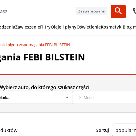
Zaawansowane
odzenia
Zawieszenie
Filtry
Oleje i płyny
Oświetlenie
Kosmetyki
Blog 
rniki płynu wspomagania FEBI BILSTEIN
ania FEBI BILSTEIN
Wybierz auto, do którego szukasz części
oduktów
Sortuj