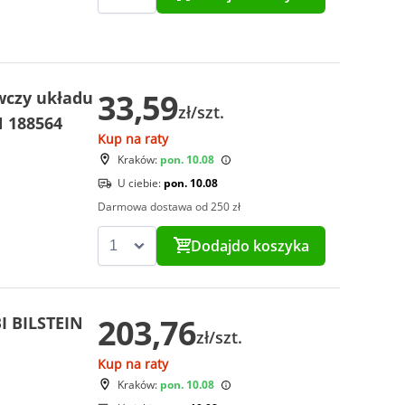
33,59
wczy układu
zł/szt.
N 188564
Kup na raty
Kraków:
pon. 10.08
U ciebie:
pon. 10.08
Darmowa dostawa od 250 zł
Dodaj
do koszyka
203,76
I BILSTEIN
zł/szt.
Kup na raty
Kraków:
pon. 10.08