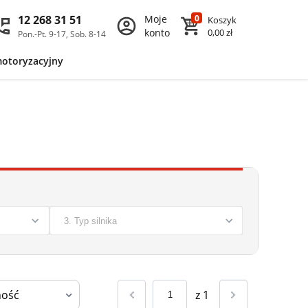
12 268 31 51
Moje
0
Koszyk
konto
0,00 zł
Pon.-Pt. 9-17, Sob. 8-14
motoryzacyjny
z
1