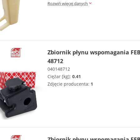
Rozwiń więcej danych
Zbiornik płynu wspomagania FEB
48712
040148712
Ciężar [kg]:
0.41
Zdjęcie producenta:
1
Zbiornik płynu wspomagania FEB