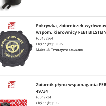
Pokrywka, zbiorniczek wyrówna
wspom. kierownicy FEBI BILSTEI
FEB188564
Ciężar [kg]:
0.035
Materiał:
Tworzywo sztuczne
Zbiornik płynu wspomagania FEB
49734
FEB49734
Ciężar [kg]:
0.2