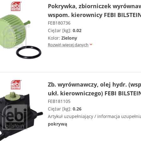
Pokrywka, zbiorniczek wyrówna
wspom. kierownicy FEBI BILSTEI
FEB180736
Ciężar [kg]:
0.02
Kolor:
Zielony
Rozwiń więcej danych
Zb. wyrównawczy, olej hydr. (w
ukł. kierowniczego) FEBI BILSTEI
FEB181105
Ciężar [kg]:
0.26
Artykuł uzupełniający / informacja uzupełni
pokrywą