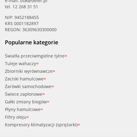
e-mail:
bok@deler.pl
tel. 12 268 31 51
NIP: 9452188455
KRS 0001182897
REGON: 36309630300000
Popularne kategorie
Światła przeciwmgielne tylne
Tuleje wahaczy
Zbiorniki wyrównawcze
Zaciski hamulcowe
Żarówki samochodowe
Świece zapłonowe
Gałki zmiany biegów
Płyny hamulcowe
Filtry oleju
Kompresory klimatyzacji (sprężarki)