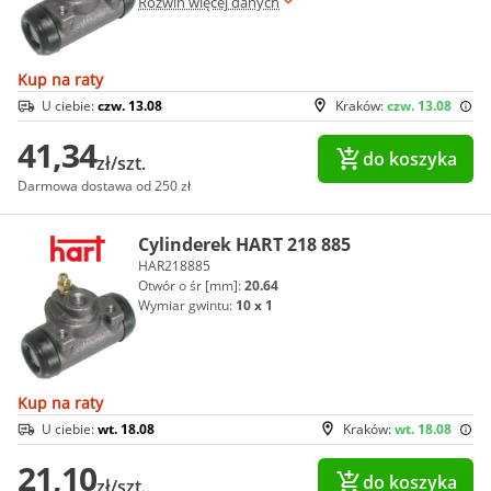
Rozwiń więcej danych
Kup na raty
U ciebie:
czw. 13.08
Kraków:
czw. 13.08
41,34
do koszyka
zł/szt.
Darmowa dostawa od 250 zł
Cylinderek HART 218 885
HAR218885
Otwór o śr [mm]:
20.64
Wymiar gwintu:
10 x 1
Kup na raty
U ciebie:
wt. 18.08
Kraków:
wt. 18.08
21,10
do koszyka
zł/szt.