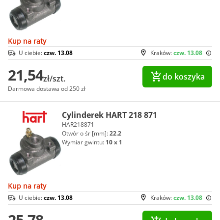
Kup na raty
U ciebie:
czw. 13.08
Kraków:
czw. 13.08
21,54
do koszyka
zł/szt.
Darmowa dostawa od 250 zł
Cylinderek HART 218 871
HAR218871
Otwór o śr [mm]:
22.2
Wymiar gwintu:
10 x 1
Kup na raty
U ciebie:
czw. 13.08
Kraków:
czw. 13.08
25,78