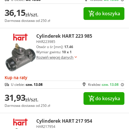
36,15
do koszyka
zł/szt.
Darmowa dostawa od 250 zł
Cylinderek HART 223 985
HAR223985
Otwór o śr [mm]:
17.46
Wymiar gwintu:
10 x 1
Rozwiń więcej danych
Kup na raty
U ciebie:
czw. 13.08
Kraków:
czw. 13.08
31,93
do koszyka
zł/szt.
Darmowa dostawa od 250 zł
Cylinderek HART 217 954
HAR217954