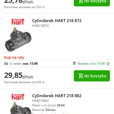
do koszyka
zł/szt.
Darmowa dostawa od 250 zł
Cylinderek HART 218 872
HAR218872
Kup na raty
U ciebie:
czw. 13.08
Kraków:
czw. 13.08
29,85
do koszyka
zł/szt.
Darmowa dostawa od 250 zł
Cylinderek HART 218 882
HAR218882
Otwór o śr [mm]:
20.64
Materiał:
Żeliwo