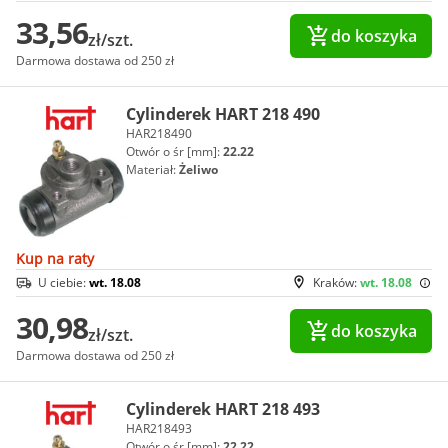
33,56
do koszyka
zł/szt.
Darmowa dostawa od 250 zł
Cylinderek HART 218 490
HAR218490
Otwór o śr [mm]:
22.22
Materiał:
Żeliwo
Kup na raty
U ciebie:
wt. 18.08
Kraków:
wt. 18.08
30,98
do koszyka
zł/szt.
Darmowa dostawa od 250 zł
Cylinderek HART 218 493
HAR218493
Otwór o śr [mm]:
22.22