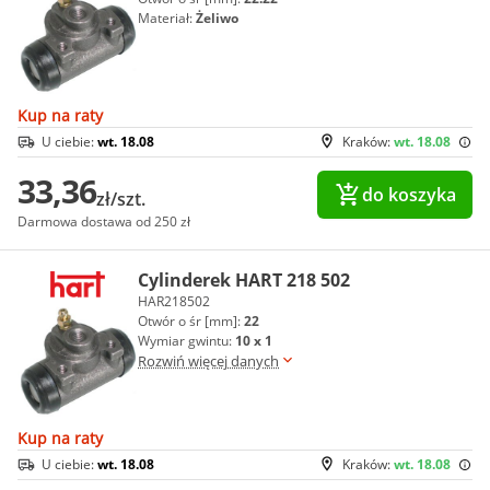
Materiał:
Żeliwo
Kup na raty
U ciebie:
wt. 18.08
Kraków:
wt. 18.08
33,36
do koszyka
zł/szt.
Darmowa dostawa od 250 zł
Cylinderek HART 218 502
HAR218502
Otwór o śr [mm]:
22
Wymiar gwintu:
10 x 1
Rozwiń więcej danych
Kup na raty
U ciebie:
wt. 18.08
Kraków:
wt. 18.08