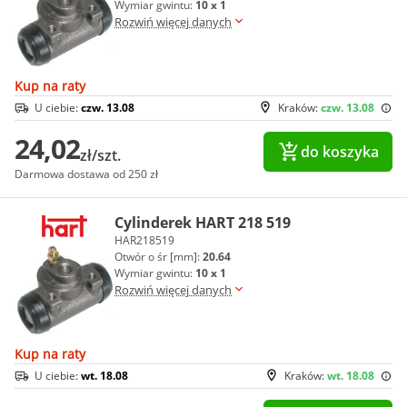
Wymiar gwintu:
10 x 1
Rozwiń więcej danych
Kup na raty
U ciebie:
czw. 13.08
Kraków:
czw. 13.08
24,02
do koszyka
zł/szt.
Darmowa dostawa od 250 zł
Cylinderek HART 218 519
HAR218519
Otwór o śr [mm]:
20.64
Wymiar gwintu:
10 x 1
Rozwiń więcej danych
Kup na raty
U ciebie:
wt. 18.08
Kraków:
wt. 18.08