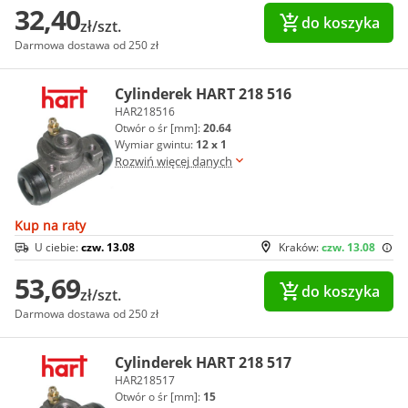
32,40
do koszyka
zł/szt.
Darmowa dostawa od 250 zł
Cylinderek HART 218 516
HAR218516
Otwór o śr [mm]:
20.64
Wymiar gwintu:
12 x 1
Rozwiń więcej danych
Kup na raty
U ciebie:
czw. 13.08
Kraków:
czw. 13.08
53,69
do koszyka
zł/szt.
Darmowa dostawa od 250 zł
Cylinderek HART 218 517
HAR218517
Otwór o śr [mm]:
15