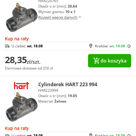
HAR220765
Otwór o śr [mm]:
20.64
Wymiar gwintu:
10 x 1
Rozwiń więcej danych
Kup na raty
U ciebie:
wt. 18.08
Kraków:
wt. 18.08
28,35
do koszyka
zł/szt.
Darmowa dostawa od 250 zł
Cylinderek HART 223 994
HAR223994
Otwór o śr [mm]:
19.05
Materiał:
Żeliwo
Kup na raty
U ciebie:
wt. 18.08
Kraków:
wt. 18.08