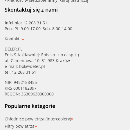
• Płatność w siedzibie firmy, kartą płatniczą
Skontaktuj się z nami
Infolinia:
12 268 31 51
Pon.-Pt. 9.00-17.00, Sob. 8.00-14.00
Kontakt
DELER.PL
Enis S.A. (dawniej: Enis sp. z o.o. sp.k.)
ul. Cementowa 10, 31-983 Kraków
e-mail:
bok@deler.pl
tel. 12 268 31 51
NIP: 9452188455
KRS 0001182897
REGON: 36309630300000
Popularne kategorie
Chłodnice powietrza (intercoolery)
Filtry powietrza