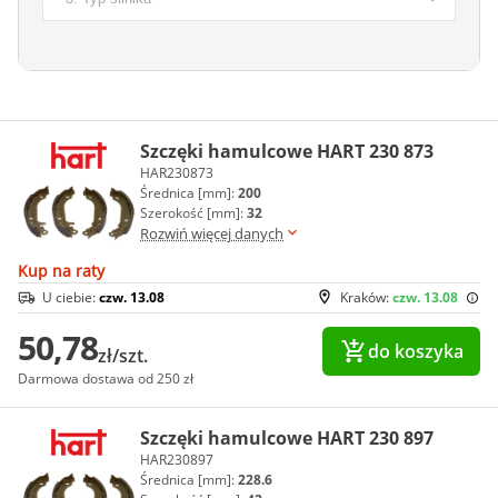
Szczęki hamulcowe HART 230 873
HAR230873
Średnica [mm]:
200
Szerokość [mm]:
32
Rozwiń więcej danych
Kup na raty
U ciebie:
czw. 13.08
Kraków:
czw. 13.08
50,78
do koszyka
zł/szt.
Darmowa dostawa od 250 zł
Szczęki hamulcowe HART 230 897
HAR230897
Średnica [mm]:
228.6