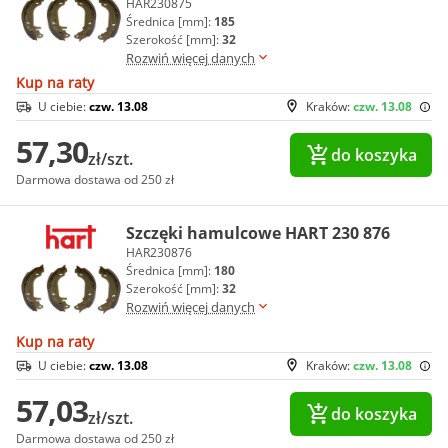
HAR230875
Średnica [mm]:
185
Szerokość [mm]:
32
Rozwiń więcej danych
Kup na raty
U ciebie:
czw. 13.08
Kraków:
czw. 13.08
57,30
do koszyka
zł/szt.
Darmowa dostawa od 250 zł
Szczęki hamulcowe HART 230 876
HAR230876
Średnica [mm]:
180
Szerokość [mm]:
32
Rozwiń więcej danych
Kup na raty
U ciebie:
czw. 13.08
Kraków:
czw. 13.08
57,03
do koszyka
zł/szt.
Darmowa dostawa od 250 zł