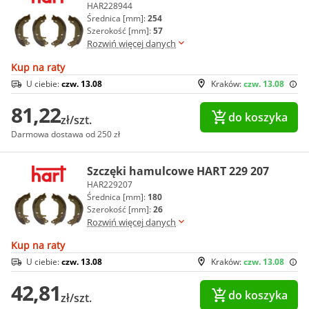
HAR228944
Średnica [mm]:
254
Szerokość [mm]:
57
Rozwiń więcej danych
Kup na raty
U ciebie:
czw. 13.08
Kraków:
czw. 13.08
81,22
do koszyka
zł/szt.
Darmowa dostawa od 250 zł
Szczęki hamulcowe HART 229 207
HAR229207
Średnica [mm]:
180
Szerokość [mm]:
26
Rozwiń więcej danych
Kup na raty
U ciebie:
czw. 13.08
Kraków:
czw. 13.08
42,81
do koszyka
zł/szt.