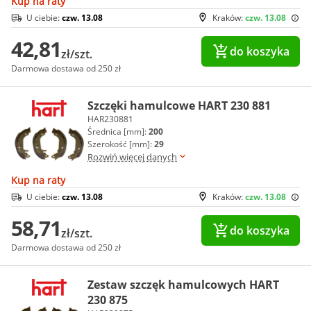
Kup na raty
U ciebie:
czw. 13.08
Kraków:
czw. 13.08
42,81
do koszyka
zł/szt.
Darmowa dostawa od 250 zł
Szczęki hamulcowe HART 230 881
HAR230881
Średnica [mm]:
200
Szerokość [mm]:
29
Rozwiń więcej danych
Kup na raty
U ciebie:
czw. 13.08
Kraków:
czw. 13.08
58,71
do koszyka
zł/szt.
Darmowa dostawa od 250 zł
Zestaw szczęk hamulcowych HART
230 875