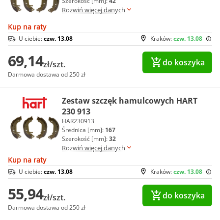
Szerokość [mm]:
42
Rozwiń więcej danych
Kup na raty
U ciebie:
czw. 13.08
Kraków:
czw. 13.08
69,14
do koszyka
zł/szt.
Darmowa dostawa od 250 zł
Zestaw szczęk hamulcowych HART
230 913
HAR230913
Średnica [mm]:
167
Szerokość [mm]:
32
Rozwiń więcej danych
Kup na raty
U ciebie:
czw. 13.08
Kraków:
czw. 13.08
55,94
do koszyka
zł/szt.
Darmowa dostawa od 250 zł