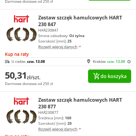
Darmowa dostawa od 250 zł
Zestaw szczęk hamulcowych HART
230 847
HAR230847
Strona zabudowy:
Oś tylna
Szerokość [mm]:
25
Rozwiń więcej danych
Kup na raty
U ciebie:
czw. 13.08
Kraków:
czw. 13.08
50,31
do koszyka
zł/szt.
Darmowa dostawa od 250 zł
Zestaw szczęk hamulcowych HART
230 877
HAR230877
Średnica [mm]:
160
Szerokość [mm]:
20
Rozwiń więcej danych