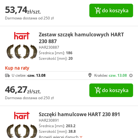
53,74
do koszyka
zł/szt.
Darmowa dostawa od 250 zł
Zestaw szczęk hamulcowych HART
230 887
HAR230887
Średnica [mm]:
186
Szerokość [mm]:
20
Kup na raty
U ciebie:
czw. 13.08
Kraków:
czw. 13.08
46,27
do koszyka
zł/szt.
Darmowa dostawa od 250 zł
Szczęki hamulcowe HART 230 891
HAR230891
Średnica [mm]:
203.2
Szerokość [mm]:
38.8
Rozwiń więcej danych