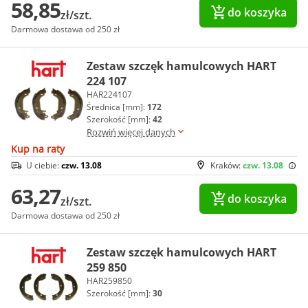
58,85
do koszyka
zł/szt.
Darmowa dostawa od 250 zł
Zestaw szczęk hamulcowych HART
224 107
HAR224107
Średnica [mm]:
172
Szerokość [mm]:
42
Rozwiń więcej danych
Kup na raty
U ciebie:
czw. 13.08
Kraków:
czw. 13.08
63,27
do koszyka
zł/szt.
Darmowa dostawa od 250 zł
Zestaw szczęk hamulcowych HART
259 850
HAR259850
Szerokość [mm]:
30