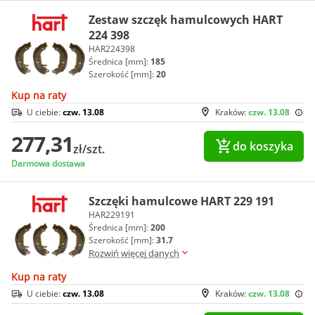
Zestaw szczęk hamulcowych HART
224 398
HAR224398
Średnica [mm]:
185
Szerokość [mm]:
20
Kup na raty
U ciebie:
czw. 13.08
Kraków:
czw. 13.08
277,31
do koszyka
zł/szt.
Darmowa dostawa
Szczęki hamulcowe HART 229 191
HAR229191
Średnica [mm]:
200
Szerokość [mm]:
31.7
Rozwiń więcej danych
Kup na raty
U ciebie:
czw. 13.08
Kraków:
czw. 13.08