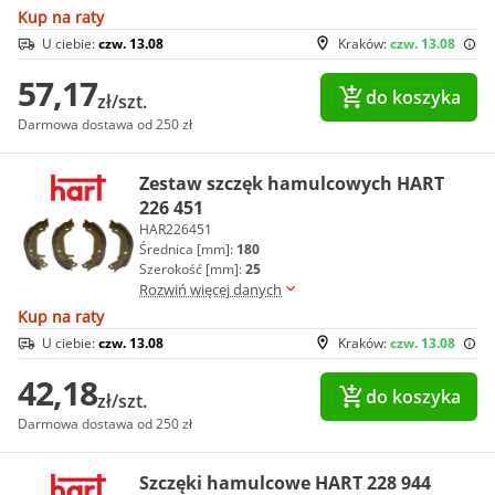
Kup na raty
U ciebie:
czw. 13.08
Kraków:
czw. 13.08
57,17
do koszyka
zł/szt.
Darmowa dostawa od 250 zł
Zestaw szczęk hamulcowych HART
226 451
HAR226451
Średnica [mm]:
180
Szerokość [mm]:
25
Rozwiń więcej danych
Kup na raty
U ciebie:
czw. 13.08
Kraków:
czw. 13.08
42,18
do koszyka
zł/szt.
Darmowa dostawa od 250 zł
Szczęki hamulcowe HART 228 944