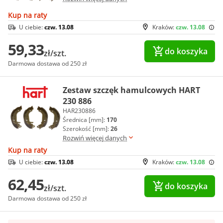
Kup na raty
U ciebie:
czw. 13.08
Kraków:
czw. 13.08
59,33
do koszyka
zł/szt.
Darmowa dostawa od 250 zł
Zestaw szczęk hamulcowych HART
230 886
HAR230886
Średnica [mm]:
170
Szerokość [mm]:
26
Rozwiń więcej danych
Kup na raty
U ciebie:
czw. 13.08
Kraków:
czw. 13.08
62,45
do koszyka
zł/szt.
Darmowa dostawa od 250 zł