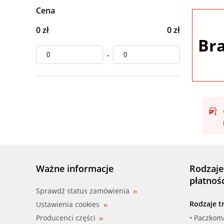
Cena
0 zł
0 zł
Br
-
Ważne informacje
Rodzaje
płatnoś
Sprawdź status zamówienia
Rodzaje t
Ustawienia cookies
Producenci części
• Paczkom