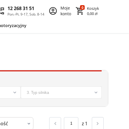
12 268 31 51
Moje
0
Koszyk
konto
0,00 zł
Pon.-Pt. 9-17, Sob. 8-14
motoryzacyjny
z
1