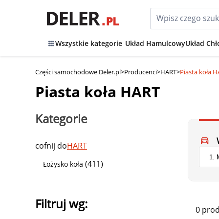
Wszystkie kategorie
Układ Hamulcowy
Układ Chł
Części samochodowe Deler.pl
>
Producenci
>
HART
>
Piasta koła 
Piasta koła HART
Kategorie
cofnij do
HART
(411)
Łożysko koła
Filtruj wg:
0 pro