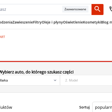
Zaawansowane
odzenia
Zawieszenie
Filtry
Oleje i płyny
Oświetlenie
Kosmetyki
Blog 
HART
Wybierz auto, do którego szukasz części
duktów
Sortuj