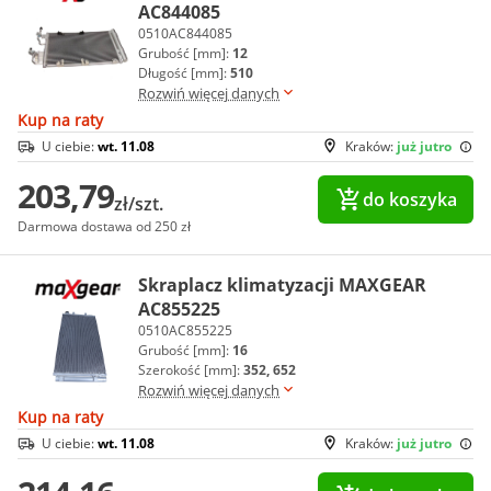
AC844085
0510AC844085
Grubość [mm]:
12
Długość [mm]:
510
Rozwiń więcej danych
Kup na raty
U ciebie:
wt. 11.08
Kraków:
już jutro
203,79
do koszyka
zł/szt.
Darmowa dostawa od 250 zł
Skraplacz klimatyzacji MAXGEAR
AC855225
0510AC855225
Grubość [mm]:
16
Szerokość [mm]:
352, 652
Rozwiń więcej danych
Kup na raty
U ciebie:
wt. 11.08
Kraków:
już jutro