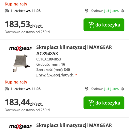
Kup na raty
U ciebie:
wt. 11.08
Kraków:
już jutro
183,53
do koszyka
zł/szt.
Darmowa dostawa od 250 zł
Skraplacz klimatyzacji MAXGEAR
AC894853
0510AC894853
Grubość [mm]:
16
Szerokość [mm]:
340
Rozwiń więcej danych
Kup na raty
U ciebie:
wt. 11.08
Kraków:
już jutro
183,44
do koszyka
zł/szt.
Darmowa dostawa od 250 zł
Skraplacz klimatyzacji MAXGEAR