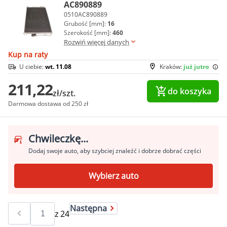
AC890889
0510AC890889
Grubość [mm]:
16
Szerokość [mm]:
460
Rozwiń więcej danych
Kup na raty
U ciebie:
wt. 11.08
Kraków:
już jutro
211,22
do koszyka
zł/szt.
Darmowa dostawa od 250 zł
Chwileczkę...
Dodaj swoje auto, aby szybciej znaleźć i dobrze dobrać części
Wybierz auto
Następna
z
24