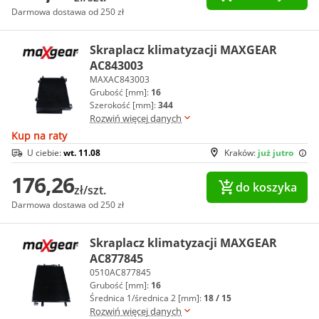
Darmowa dostawa od 250 zł
Skraplacz klimatyzacji MAXGEAR
AC843003
MAXAC843003
Grubość [mm]:
16
Szerokość [mm]:
344
Rozwiń więcej danych
Kup na raty
U ciebie:
wt. 11.08
Kraków:
już jutro
176,26
do koszyka
zł/szt.
Darmowa dostawa od 250 zł
Skraplacz klimatyzacji MAXGEAR
AC877845
0510AC877845
Grubość [mm]:
16
Średnica 1/średnica 2 [mm]:
18 / 15
Rozwiń więcej danych