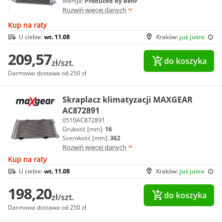
Wersja:
Produced by behr
Rozwiń więcej danych
Kup na raty
U ciebie:
wt. 11.08
Kraków:
już jutro
209,57
do koszyka
zł/szt.
Darmowa dostawa od 250 zł
Skraplacz klimatyzacji MAXGEAR
AC872891
0510AC872891
Grubość [mm]:
16
Szerokość [mm]:
362
Rozwiń więcej danych
Kup na raty
U ciebie:
wt. 11.08
Kraków:
już jutro
198,20
do koszyka
zł/szt.
Darmowa dostawa od 250 zł