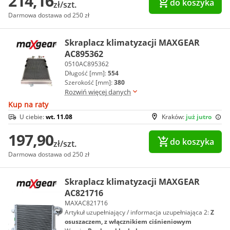
214,16
do koszyka
zł/szt.
Darmowa dostawa od 250 zł
Skraplacz klimatyzacji MAXGEAR
AC895362
0510AC895362
Długość [mm]:
554
Szerokość [mm]:
380
Rozwiń więcej danych
Kup na raty
U ciebie:
wt. 11.08
Kraków:
już jutro
197,90
do koszyka
zł/szt.
Darmowa dostawa od 250 zł
Skraplacz klimatyzacji MAXGEAR
AC821716
MAXAC821716
Artykuł uzupełniający / informacja uzupełniająca 2:
Z
osuszaczem, z włącznikiem ciśnieniowym