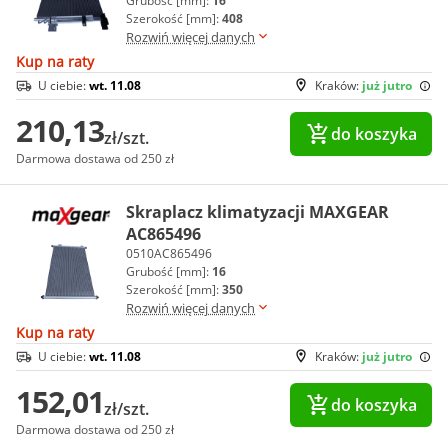
Grubość [mm]:
16
Szerokość [mm]:
408
Rozwiń więcej danych
Kup na raty
U ciebie:
wt. 11.08
Kraków:
już jutro
210,13
do koszyka
zł/szt.
Darmowa dostawa od 250 zł
Skraplacz klimatyzacji MAXGEAR
AC865496
0510AC865496
Grubość [mm]:
16
Szerokość [mm]:
350
Rozwiń więcej danych
Kup na raty
U ciebie:
wt. 11.08
Kraków:
już jutro
152,01
do koszyka
zł/szt.
Darmowa dostawa od 250 zł