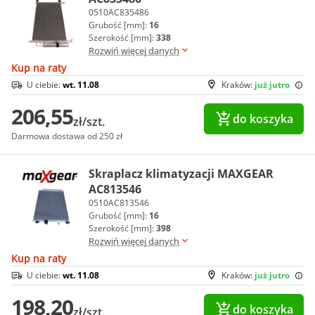
0510AC835486
Grubość [mm]:
16
Szerokość [mm]:
338
Rozwiń więcej danych
Kup na raty
U ciebie:
wt. 11.08
Kraków:
już jutro
206,55
do koszyka
zł/szt.
Darmowa dostawa od 250 zł
Skraplacz klimatyzacji MAXGEAR
AC813546
0510AC813546
Grubość [mm]:
16
Szerokość [mm]:
398
Rozwiń więcej danych
Kup na raty
U ciebie:
wt. 11.08
Kraków:
już jutro
198,20
do koszyka
zł/szt.