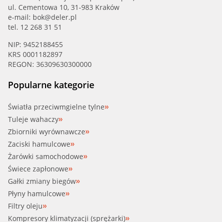
ul. Cementowa 10, 31-983 Kraków
e-mail:
bok@deler.pl
tel. 12 268 31 51
NIP: 9452188455
KRS 0001182897
REGON: 36309630300000
Popularne kategorie
Światła przeciwmgielne tylne
Tuleje wahaczy
Zbiorniki wyrównawcze
Zaciski hamulcowe
Żarówki samochodowe
Świece zapłonowe
Gałki zmiany biegów
Płyny hamulcowe
Filtry oleju
Kompresory klimatyzacji (sprężarki)