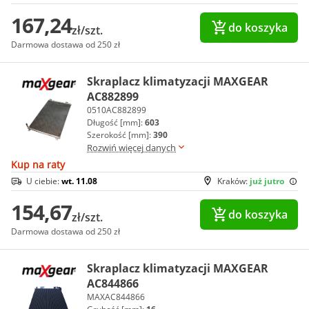
167,24
do koszyka
zł/szt.
Darmowa dostawa od 250 zł
Skraplacz klimatyzacji MAXGEAR
AC882899
0510AC882899
Długość [mm]:
603
Szerokość [mm]:
390
Rozwiń więcej danych
Kup na raty
U ciebie:
wt. 11.08
Kraków:
już jutro
154,67
do koszyka
zł/szt.
Darmowa dostawa od 250 zł
Skraplacz klimatyzacji MAXGEAR
AC844866
MAXAC844866