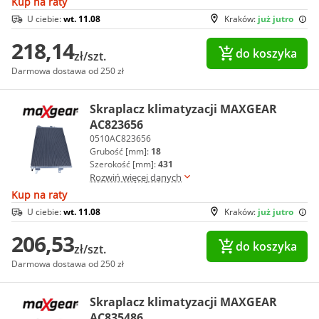
Kup na raty
U ciebie:
wt. 11.08
Kraków:
już jutro
218,14
do koszyka
zł/szt.
Darmowa dostawa od 250 zł
Skraplacz klimatyzacji MAXGEAR
AC823656
0510AC823656
Grubość [mm]:
18
Szerokość [mm]:
431
Rozwiń więcej danych
Kup na raty
U ciebie:
wt. 11.08
Kraków:
już jutro
206,53
do koszyka
zł/szt.
Darmowa dostawa od 250 zł
Skraplacz klimatyzacji MAXGEAR
AC835486