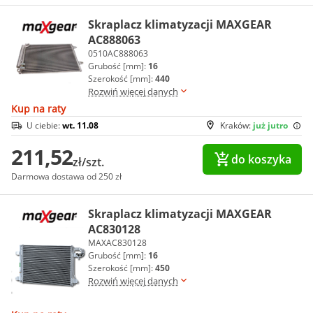
Skraplacz klimatyzacji MAXGEAR
AC888063
0510AC888063
Grubość [mm]:
16
Szerokość [mm]:
440
Rozwiń więcej danych
Kup na raty
U ciebie:
wt. 11.08
Kraków:
już jutro
211,52
do koszyka
zł/szt.
Darmowa dostawa od 250 zł
Skraplacz klimatyzacji MAXGEAR
AC830128
MAXAC830128
Grubość [mm]:
16
Szerokość [mm]:
450
Rozwiń więcej danych