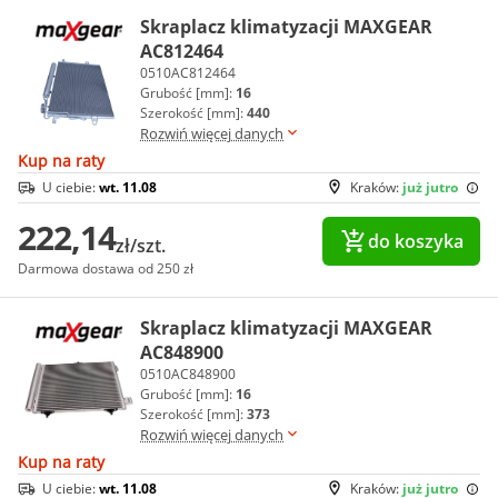
Skraplacz klimatyzacji MAXGEAR
AC812464
0510AC812464
Grubość [mm]:
16
Szerokość [mm]:
440
Rozwiń więcej danych
Kup na raty
U ciebie:
wt. 11.08
Kraków:
już jutro
222,14
do koszyka
zł/szt.
Darmowa dostawa od 250 zł
Skraplacz klimatyzacji MAXGEAR
AC848900
0510AC848900
Grubość [mm]:
16
Szerokość [mm]:
373
Rozwiń więcej danych
Kup na raty
U ciebie:
wt. 11.08
Kraków:
już jutro