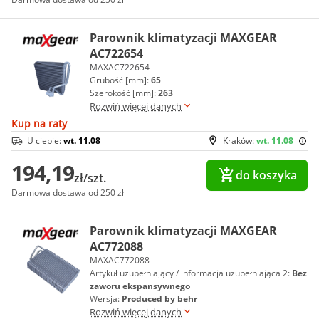
Parownik klimatyzacji MAXGEAR
AC722654
MAXAC722654
Grubość [mm]:
65
Szerokość [mm]:
263
Rozwiń więcej danych
Kup na raty
U ciebie:
wt. 11.08
Kraków:
wt. 11.08
194,19
do koszyka
zł/szt.
Darmowa dostawa od 250 zł
Parownik klimatyzacji MAXGEAR
AC772088
MAXAC772088
Artykuł uzupełniający / informacja uzupełniająca 2:
Bez
zaworu ekspansywnego
Wersja:
Produced by behr
Rozwiń więcej danych