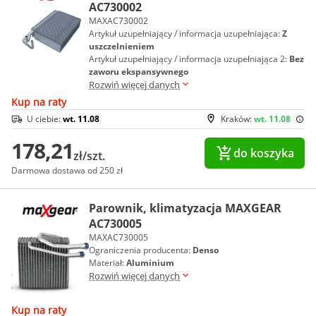
AC730002
MAXAC730002
Artykuł uzupełniający / informacja uzupełniająca:
Z
uszczelnieniem
Artykuł uzupełniający / informacja uzupełniająca 2:
Bez
zaworu ekspansywnego
Rozwiń więcej danych
Kup na raty
U ciebie:
wt. 11.08
Kraków:
wt. 11.08
178,21
do koszyka
zł/szt.
Darmowa dostawa od 250 zł
Parownik, klimatyzacja MAXGEAR
AC730005
MAXAC730005
Ograniczenia producenta:
Denso
Materiał:
Aluminium
Rozwiń więcej danych
Kup na raty