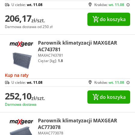
U ciebie:
wt. 11.08
Kraków:
wt. 11.08
206,17
do koszyka
zł/szt.
Darmowa dostawa od 250 zł
Parownik klimatyzacji MAXGEAR
AC743781
MAXAC743781
Ciężar [kg]:
1.8
Kup na raty
U ciebie:
wt. 11.08
Kraków:
wt. 11.08
252,10
do koszyka
zł/szt.
Darmowa dostawa
Parownik klimatyzacji MAXGEAR
AC773078
MAXAC773078