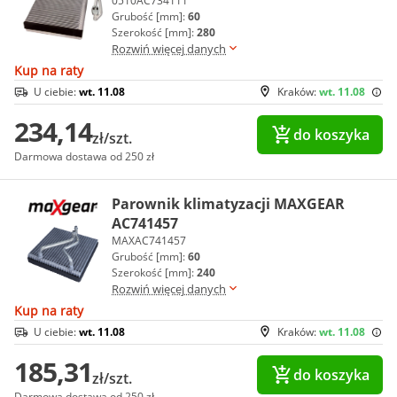
0510AC734111
Grubość [mm]:
60
Szerokość [mm]:
280
Rozwiń więcej danych
Kup na raty
U ciebie:
wt. 11.08
Kraków:
wt. 11.08
234,14
do koszyka
zł/szt.
Darmowa dostawa od 250 zł
Parownik klimatyzacji MAXGEAR
AC741457
MAXAC741457
Grubość [mm]:
60
Szerokość [mm]:
240
Rozwiń więcej danych
Kup na raty
U ciebie:
wt. 11.08
Kraków:
wt. 11.08
185,31
do koszyka
zł/szt.
Darmowa dostawa od 250 zł