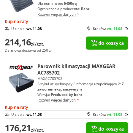
Dla numeru oe:
6450qq
Ograniczenia producenta:
Behr
Rozwiń więcej danych
Kup na raty
U ciebie:
wt. 11.08
Kraków:
wt. 11.08
214,16
do koszyka
zł/szt.
Darmowa dostawa od 250 zł
Parownik klimatyzacji MAXGEAR
AC785702
MAXAC785702
Artykuł uzupełniający / informacja uzupełniająca 2:
Z
zaworem ekspansywnym
Wersja:
Produced by behr
Rozwiń więcej danych
Kup na raty
U ciebie:
wt. 11.08
Kraków:
wt. 11.08
176,21
do koszyka
zł/szt.