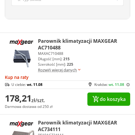
Parownik klimatyzacji MAXGEAR
AC710488
MAXAC710488
Długość [mm]:
215
Szerokość [mm]:
225
Rozwiń więcej danych
Kup na raty
U ciebie:
wt. 11.08
Kraków:
wt. 11.08
178,21
do koszyka
zł/szt.
Darmowa dostawa od 250 zł
Parownik klimatyzacji MAXGEAR
AC734111