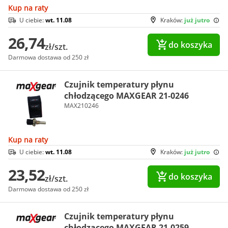
Kup na raty
U ciebie:
wt. 11.08
Kraków:
już jutro
26,74
do koszyka
zł/szt.
Darmowa dostawa od 250 zł
Czujnik temperatury płynu
chłodzącego MAXGEAR 21-0246
MAX210246
Kup na raty
U ciebie:
wt. 11.08
Kraków:
już jutro
23,52
do koszyka
zł/szt.
Darmowa dostawa od 250 zł
Czujnik temperatury płynu
chłodzącego MAXGEAR 21-0259