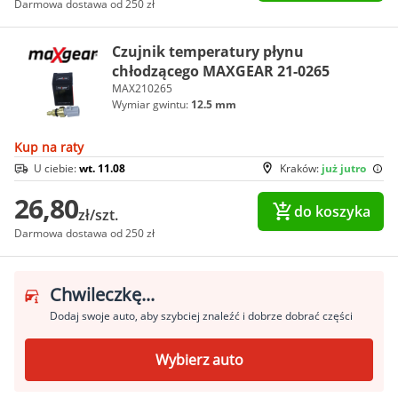
Darmowa dostawa od 250 zł
Czujnik temperatury płynu
chłodzącego MAXGEAR 21-0265
MAX210265
Wymiar gwintu:
12.5 mm
Kup na raty
U ciebie:
wt. 11.08
Kraków:
już jutro
26,80
do koszyka
zł/szt.
Darmowa dostawa od 250 zł
Chwileczkę...
Dodaj swoje auto, aby szybciej znaleźć i dobrze dobrać części
Wybierz auto