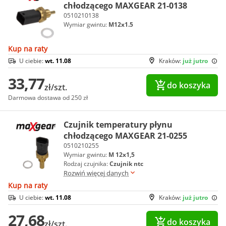
chłodzącego MAXGEAR 21-0138
0510210138
Wymiar gwintu:
M12x1.5
Kup na raty
U ciebie:
wt. 11.08
Kraków:
już jutro
33,77
do koszyka
zł/szt.
Darmowa dostawa od 250 zł
Czujnik temperatury płynu
chłodzącego MAXGEAR 21-0255
0510210255
Wymiar gwintu:
M 12x1,5
Rodzaj czujnika:
Czujnik ntc
Rozwiń więcej danych
Kup na raty
U ciebie:
wt. 11.08
Kraków:
już jutro
27,68
do koszyka
zł/szt.