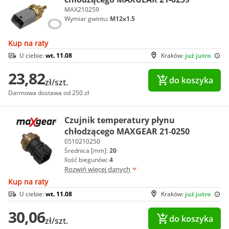
MAX210259
Wymiar gwintu:
M12x1.5
Kup na raty
U ciebie:
wt. 11.08
Kraków:
już jutro
23,82
do koszyka
zł/szt.
Darmowa dostawa od 250 zł
Czujnik temperatury płynu
chłodzącego MAXGEAR 21-0250
0510210250
Średnica [mm]:
20
Ilość biegunów:
4
Rozwiń więcej danych
Kup na raty
U ciebie:
wt. 11.08
Kraków:
już jutro
30,06
do koszyka
zł/szt.