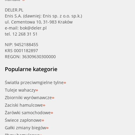
DELER.PL
Enis S.A. (dawniej: Enis sp. z o.o. sp.k.)
ul. Cementowa 10, 31-983 Kraków
e-mail:
bok@deler.pl
tel. 12 268 31 51
NIP: 9452188455
KRS 0001182897
REGON: 36309630300000
Popularne kategorie
Światła przeciwmgielne tylne
Tuleje wahaczy
Zbiorniki wyrównawcze
Zaciski hamulcowe
Żarówki samochodowe
Świece zapłonowe
Gałki zmiany biegów