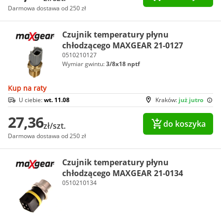
Darmowa dostawa od 250 zł
Czujnik temperatury płynu
chłodzącego MAXGEAR 21-0127
0510210127
Wymiar gwintu:
3/8x18 nptf
Kup na raty
U ciebie:
wt. 11.08
Kraków:
już jutro
27,36
do koszyka
zł/szt.
Darmowa dostawa od 250 zł
Czujnik temperatury płynu
chłodzącego MAXGEAR 21-0134
0510210134