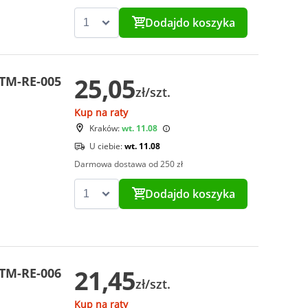
Dodaj
do koszyka
25,05
CTM-RE-005
zł/szt.
Kup na raty
Kraków:
wt. 11.08
U ciebie:
wt. 11.08
Darmowa dostawa od 250 zł
Dodaj
do koszyka
21,45
CTM-RE-006
zł/szt.
Kup na raty