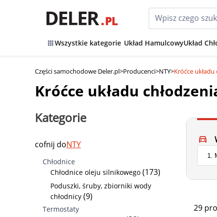
Wszystkie kategorie
Układ Hamulcowy
Układ Chł
Części samochodowe Deler.pl
>
Producenci
>
NTY
>
Króćce układu 
Króćce układu chłodzenia
Kategorie
cofnij do
NTY
Chłodnice
(173)
Chłodnice oleju silnikowego
Poduszki, śruby, zbiorniki wody
(9)
chłodnicy
29 pr
Termostaty