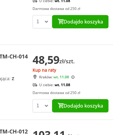
U ciebie:
wt. 11.08
Darmowa dostawa od 250 zł
Dodaj
do koszyka
48,59
CTM-CH-014
zł/szt.
Kup na raty
Kraków:
wt. 11.08
ająca:
Z
U ciebie:
wt. 11.08
Darmowa dostawa od 250 zł
Dodaj
do koszyka
103,11
CTM-CH-012