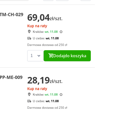
69,04
CTM-CH-029
zł/szt.
Kup na raty
Kraków:
wt. 11.08
U ciebie:
wt. 11.08
Darmowa dostawa od 250 zł
Dodaj
do koszyka
28,19
CPP-ME-009
zł/szt.
Kup na raty
Kraków:
wt. 11.08
U ciebie:
wt. 11.08
Darmowa dostawa od 250 zł