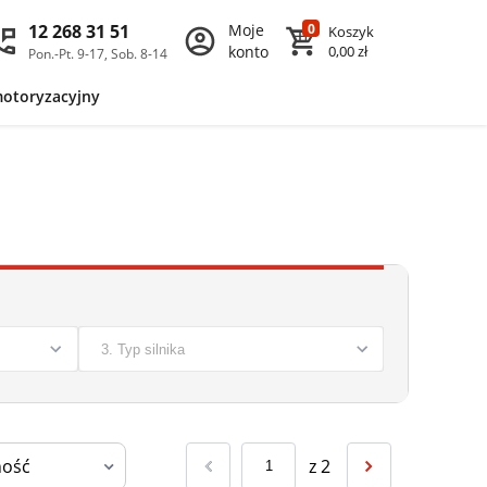
12 268 31 51
Moje
0
Koszyk
konto
0,00 zł
Pon.-Pt. 9-17, Sob. 8-14
motoryzacyjny
z
2