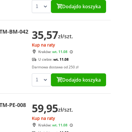
Dodaj
do koszyka
35,57
CTM-BM-042
zł/szt.
Kup na raty
Kraków:
wt. 11.08
U ciebie:
wt. 11.08
Darmowa dostawa od 250 zł
Dodaj
do koszyka
59,95
CTM-PE-008
zł/szt.
Kup na raty
Kraków:
wt. 11.08