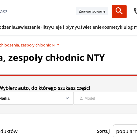
Zaawansowane
odzenia
Zawieszenie
Filtry
Oleje i płyny
Oświetlenie
Kosmetyki
Blog 
chłodzenia, zespoły chłodnic NTY
, zespoły chłodnic NTY
Wybierz auto, do którego szukasz części
oduktów
Sortuj