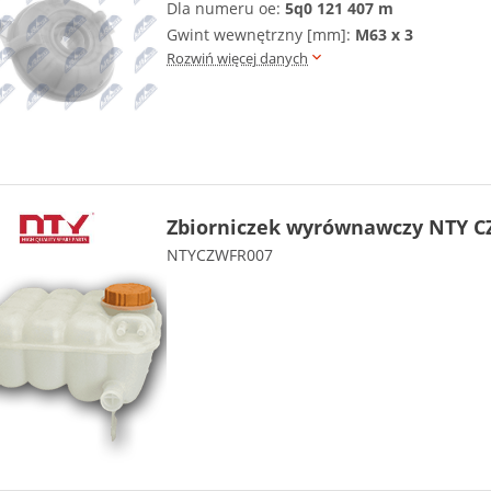
Dla numeru oe:
5q0 121 407 m
Gwint wewnętrzny [mm]:
M63 x 3
Rozwiń więcej danych
Zbiorniczek wyrównawczy NTY C
NTYCZWFR007