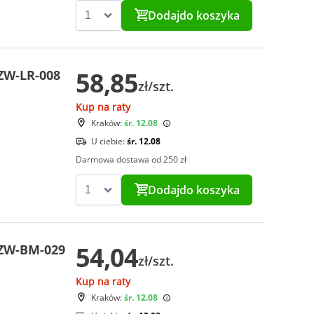
Dodaj
do koszyka
58,85
ZW-LR-008
zł/szt.
Kup na raty
Kraków:
śr. 12.08
U ciebie:
śr. 12.08
Darmowa dostawa od 250 zł
Dodaj
do koszyka
54,04
CZW-BM-029
zł/szt.
Kup na raty
Kraków:
śr. 12.08