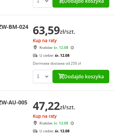
Dodaj
do koszyka
63,59
CZW-BM-024
zł/szt.
Kup na raty
Kraków:
śr. 12.08
U ciebie:
śr. 12.08
Darmowa dostawa od 250 zł
Dodaj
do koszyka
47,22
ZW-AU-005
zł/szt.
Kup na raty
Kraków:
śr. 12.08
U ciebie:
śr. 12.08