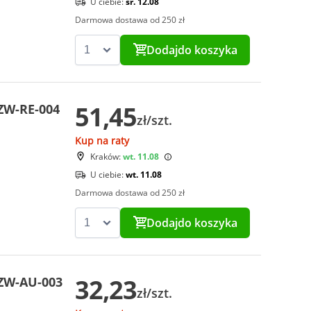
U ciebie:
śr. 12.08
Darmowa dostawa od 250 zł
Dodaj
do koszyka
51,45
ZW-RE-004
zł/szt.
Kup na raty
Kraków:
wt. 11.08
U ciebie:
wt. 11.08
Darmowa dostawa od 250 zł
Dodaj
do koszyka
32,23
ZW-AU-003
zł/szt.