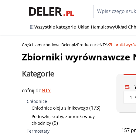
Wszystkie kategorie
Układ Hamulcowy
Układ Chł
Części samochodowe Deler.pl
>
Producenci
>
NTY
>
Zbiorniki wyr
Zbiorniki wyrównawcze 
Kategorie
cofnij do
NTY
Chłodnice
(173)
Chłodnice oleju silnikowego
Poduszki, śruby, zbiorniki wody
(9)
chłodnicy
157 p
Termostaty