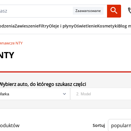
Zaawansowane
odzenia
Zawieszenie
Filtry
Oleje i płyny
Oświetlenie
Kosmetyki
Blog 
ównawcze NTY
NTY
Wybierz auto, do którego szukasz części
roduktów
Sortuj