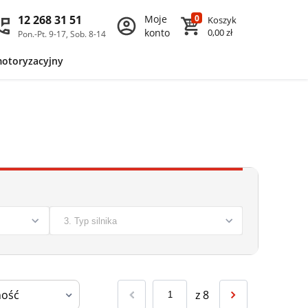
12 268 31 51
Moje
0
Koszyk
konto
0,00 zł
Pon.-Pt. 9-17, Sob. 8-14
motoryzacyjny
z
8