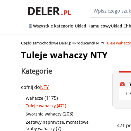
Wszystkie kategorie
Układ Hamulcowy
Układ Chł
Części samochodowe Deler.pl
>
Producenci
>
NTY
>
Tuleje wahacz
Tuleje wahaczy NTY
Kategorie
cofnij do
NTY
(1175)
Wahacze
Tuleje wahaczy (471)
(203)
Sworznie wahaczy
Zestawy naprawcze, montażowe,
471 p
(7)
śruby wahaczy