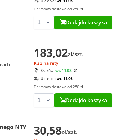
U ciebie:
wt. 11.08
Darmowa dostawa od 250 zł
Dodaj
do koszyka
183,02
zł/szt.
Kup na raty
onach
Kraków:
wt. 11.08
U ciebie:
wt. 11.08
Darmowa dostawa od 250 zł
Dodaj
do koszyka
30,58
znego NTY
zł/szt.