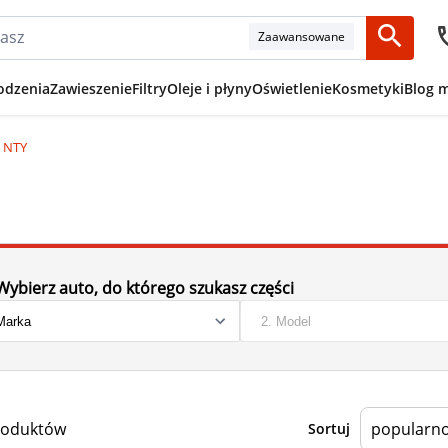
Zaawansowane
odzenia
Zawieszenie
Filtry
Oleje i płyny
Oświetlenie
Kosmetyki
Blog 
y NTY
Wybierz auto, do którego szukasz części
roduktów
Sortuj