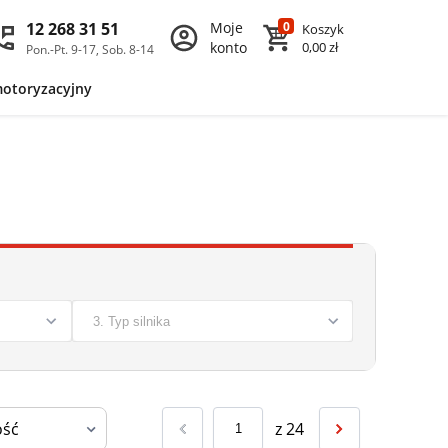
12 268 31 51
Moje
0
Koszyk
konto
0,00 zł
Pon.-Pt. 9-17, Sob. 8-14
motoryzacyjny
z
24