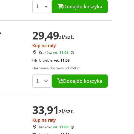
Dodaj
do koszyka
29,49
A
zł/szt.
Kup na raty
Kraków:
wt. 11.08
U ciebie:
wt. 11.08
Darmowa dostawa od 250 zł
Dodaj
do koszyka
33,91
zł/szt.
Kup na raty
Kraków:
wt. 11.08