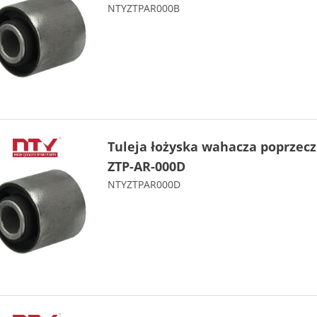
NTYZTPAR000B
Tuleja łożyska wahacza poprzec
ZTP-AR-000D
NTYZTPAR000D