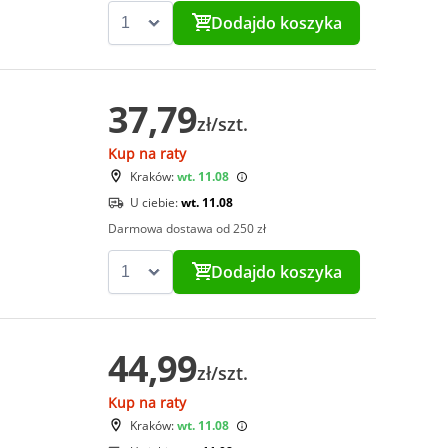
Dodaj
do koszyka
37,79
zł/szt.
Kup na raty
Kraków:
wt. 11.08
U ciebie:
wt. 11.08
Darmowa dostawa od 250 zł
Dodaj
do koszyka
44,99
zł/szt.
Kup na raty
Kraków:
wt. 11.08