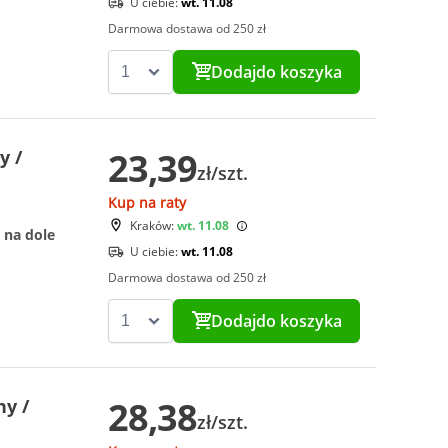
U ciebie:
wt. 11.08
Darmowa dostawa od 250 zł
Dodaj
do koszyka
23,39
y /
zł/szt.
Kup na raty
Kraków:
wt. 11.08
 na dole
U ciebie:
wt. 11.08
Darmowa dostawa od 250 zł
Dodaj
do koszyka
28,38
ny /
zł/szt.