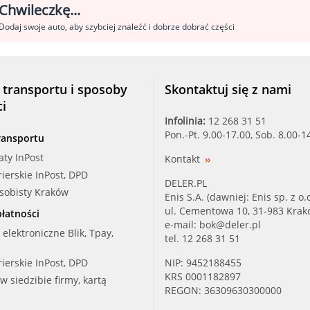
Chwileczkę...
Dodaj swoje auto, aby szybciej znaleźć i dobrze dobrać części
 transportu i sposoby
Skontaktuj się z nami
ci
Infolinia:
12 268 31 51
Pon.-Pt. 9.00-17.00, Sob. 8.00-1
ransportu
aty InPost
Kontakt
rierskie InPost, DPD
DELER.PL
osobisty Kraków
Enis S.A. (dawniej: Enis sp. z o.o
ul. Cementowa 10, 31-983 Kra
łatności
e-mail:
bok@deler.pl
i elektroniczne Blik, Tpay,
tel. 12 268 31 51
rierskie InPost, DPD
NIP: 9452188455
KRS 0001182897
 w siedzibie firmy, kartą
REGON: 36309630300000