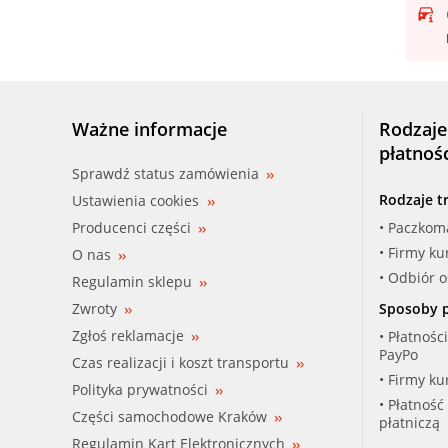
Ważne informacje
Rodzaje
płatnoś
Sprawdź status zamówienia
Rodzaje t
Ustawienia cookies
Producenci części
• Paczkom
• Firmy ku
O nas
• Odbiór 
Regulamin sklepu
Zwroty
Sposoby p
Zgłoś reklamacje
• Płatnośc
PayPo
Czas realizacji i koszt transportu
• Firmy ku
Polityka prywatności
• Płatność
Części samochodowe Kraków
płatniczą
Regulamin Kart Elektronicznych