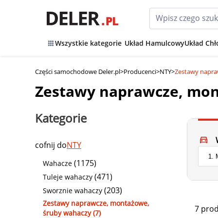
Wszystkie kategorie
Układ Hamulcowy
Układ Chł
Części samochodowe Deler.pl
>
Producenci
>
NTY
>
Zestawy napra
Zestawy naprawcze, mon
Kategorie
cofnij do
NTY
(1175)
Wahacze
(471)
Tuleje wahaczy
(203)
Sworznie wahaczy
Zestawy naprawcze, montażowe,
7 pro
śruby wahaczy (7)