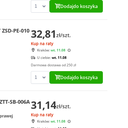
Dodaj
do koszyka
32,81
 ZSD-PE-010
zł/szt.
Kup na raty
Kraków:
wt. 11.08
U ciebie:
wt. 11.08
Darmowa dostawa od 250 zł
Dodaj
do koszyka
31,14
ZTT-SB-006A
zł/szt.
Kup na raty
 prawej
Kraków:
wt. 11.08