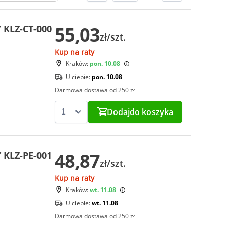
55,03
KLZ-CT-000
zł/szt.
Kup na raty
Kraków:
pon. 10.08
U ciebie:
pon. 10.08
Darmowa dostawa od 250 zł
Dodaj
do koszyka
48,87
KLZ-PE-001
zł/szt.
Kup na raty
Kraków:
wt. 11.08
U ciebie:
wt. 11.08
Darmowa dostawa od 250 zł