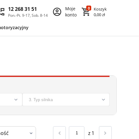
12 268 31 51
Moje
0
Koszyk
konto
0,00 zł
Pon.-Pt. 9-17, Sob. 8-14
motoryzacyjny
z
1