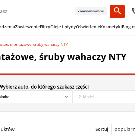
Zaawansowane
odzenia
Zawieszenie
Filtry
Oleje i płyny
Oświetlenie
Kosmetyki
Blog 
wcze, montażowe, śruby wahaczy NTY
tażowe, śruby wahaczy NTY
Wybierz auto, do którego szukasz części
duktów
Sortuj