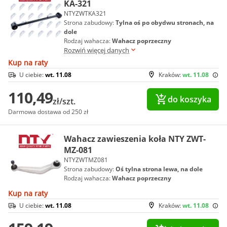
KA-321
NTYZWTKA321
Strona zabudowy:
Tylna oś po obydwu stronach, na
dole
Rodzaj wahacza:
Wahacz poprzeczny
Rozwiń więcej danych
Kup na raty
U ciebie:
wt. 11.08
Kraków:
wt. 11.08
110,49
do koszyka
zł/szt.
Darmowa dostawa od 250 zł
Wahacz zawieszenia koła NTY ZWT-
MZ-081
NTYZWTMZ081
Strona zabudowy:
Oś tylna strona lewa, na dole
Rodzaj wahacza:
Wahacz poprzeczny
Kup na raty
U ciebie:
wt. 11.08
Kraków:
wt. 11.08