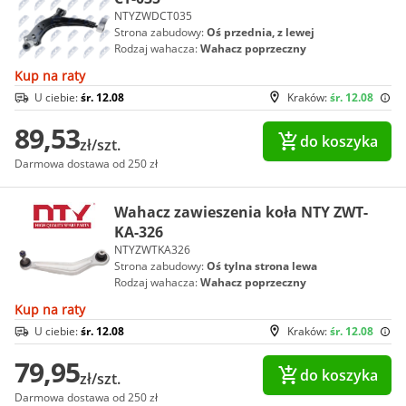
NTYZWDCT035
Strona zabudowy:
Oś przednia, z lewej
Rodzaj wahacza:
Wahacz poprzeczny
Kup na raty
U ciebie:
śr. 12.08
Kraków:
śr. 12.08
89,53
do koszyka
zł/szt.
Darmowa dostawa od 250 zł
Wahacz zawieszenia koła NTY ZWT-
KA-326
NTYZWTKA326
Strona zabudowy:
Oś tylna strona lewa
Rodzaj wahacza:
Wahacz poprzeczny
Kup na raty
U ciebie:
śr. 12.08
Kraków:
śr. 12.08
79,95
do koszyka
zł/szt.
Darmowa dostawa od 250 zł