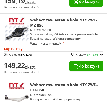
159,19
do koszyka
zł/szt.
Darmowa dostawa od 250 zł
Wahacz zawieszenia koła NTY ZWT-
MZ-080
NTYZWTMZ080
Strona zabudowy:
Oś tylna strona prawa, na dole
Rodzaj wahacza:
Wahacz poprzeczny
Rozwiń więcej danych
Kup na raty
U ciebie:
śr. 12.08
Kraków:
śr. 12.08
149,22
do koszyka
zł/szt.
Darmowa dostawa od 250 zł
Wahacz zawieszenia koła NTY ZWD-
BM-058
NTYZWDBM058
Rodzaj wahacza:
Wahacz poprzeczny