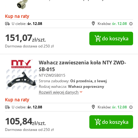
Kup na raty
U ciebie:
śr. 12.08
Kraków:
śr. 12.08
151,07
do koszyka
zł/szt.
Darmowa dostawa od 250 zł
Wahacz zawieszenia koła NTY ZWD-
SB-015
NTYZWDSB015
Strona zabudowy:
Oś przednia, z lewej
Rodzaj wahacza:
Wahacz poprzeczny
Rozwiń więcej danych
Kup na raty
U ciebie:
śr. 12.08
Kraków:
śr. 12.08
105,84
do koszyka
zł/szt.
Darmowa dostawa od 250 zł