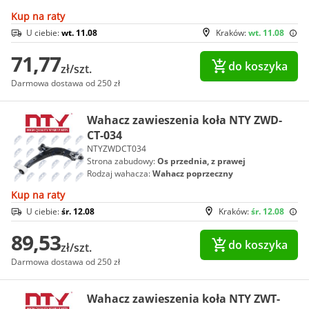
Kup na raty
U ciebie:
wt. 11.08
Kraków:
wt. 11.08
71,77
do koszyka
zł/szt.
Darmowa dostawa od 250 zł
Wahacz zawieszenia koła NTY ZWD-
CT-034
NTYZWDCT034
Strona zabudowy:
Os przednia, z prawej
Rodzaj wahacza:
Wahacz poprzeczny
Kup na raty
U ciebie:
śr. 12.08
Kraków:
śr. 12.08
89,53
do koszyka
zł/szt.
Darmowa dostawa od 250 zł
Wahacz zawieszenia koła NTY ZWT-