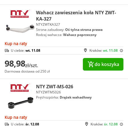
Wahacz zawieszenia koła NTY ZWT-
KA-327
NTYZWTKA327
Strona zabudowy:
Oś tylna strona prawa
Rodzaj wahacza:
Wahacz poprzeczny
Kup na raty
U ciebie:
wt. 11.08
Kraków:
wt. 11.08
98,98
do koszyka
zł/szt.
Darmowa dostawa od 250 zł
NTY ZWT-MS-026
NTYZWTMS026
Pręt/rozpórka:
Drążek wahadłowy
Kup na raty
U ciebie:
śr. 12.08
Kraków:
śr. 12.08