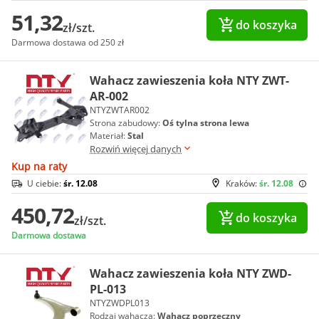
51,32
do koszyka
zł/szt.
Darmowa dostawa od 250 zł
Wahacz zawieszenia koła NTY ZWT-
AR-002
NTYZWTAR002
Strona zabudowy:
Oś tylna strona lewa
Materiał:
Stal
Rozwiń więcej danych
Kup na raty
U ciebie:
śr. 12.08
Kraków:
śr. 12.08
450,72
do koszyka
zł/szt.
Darmowa dostawa
Wahacz zawieszenia koła NTY ZWD-
PL-013
NTYZWDPL013
Rodzaj wahacza:
Wahacz poprzeczny