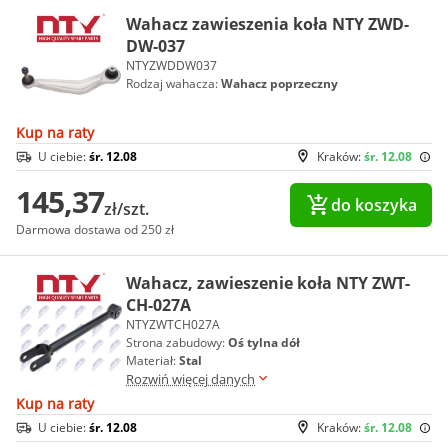
Wahacz zawieszenia koła NTY ZWD-
DW-037
NTYZWDDW037
Rodzaj wahacza:
Wahacz poprzeczny
Kup na raty
U ciebie:
śr. 12.08
Kraków:
śr. 12.08
145,37
do koszyka
zł/szt.
Darmowa dostawa od 250 zł
Wahacz, zawieszenie koła NTY ZWT-
CH-027A
NTYZWTCH027A
Strona zabudowy:
Oś tylna dół
Materiał:
Stal
Rozwiń więcej danych
Kup na raty
U ciebie:
śr. 12.08
Kraków:
śr. 12.08