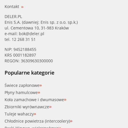
Kontakt
DELER.PL
Enis S.A. (dawniej: Enis sp. z o.o. sp.k.)
ul. Cementowa 10, 31-983 Kraków
e-mail:
bok@deler.pl
tel. 12 268 31 51
NIP: 9452188455
KRS 0001182897
REGON: 36309630300000
Popularne kategorie
Świece zapłonowe
Płyny hamulcowe
Koła zamachowe i dwumasowe
Zbiorniki wyrównawcze
Tuleje wahaczy
Chłodnice powietrza (intercoolery)