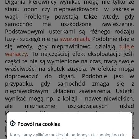
Drgania kierownicy wynikać mogą nie tylko ze
stanu opon czy nieprawidłowości w zakresie
wagi. Problemy powstają także wtedy, gdy
samochód ma uszkodzone zawieszenie.
Podstawowymi usterkami są różnego rodzaju
luzy - szczególnie na
sworzniach
. Podobnie dzieje
się wtedy, gdy nieprawidłowo działają
tuleje
wahaczy
. To najczęściej efekt eksploatacji: jeśli
części te nie są wymienione na czas, tracą swoje
właściwości na skutek zużycia. W efekcie mogą
doprowadzić do drgań. Podobnie jest w
przypadku, gdy samochód zmaga się z
nieprawidłowym układem zawieszenia. Usterki
wynikać mogą np. z kolizji - nawet niewielkich,
ale nieznacznie uszkadzających układ
kierowniczy. Nietypowe zachowanie samochodu
odczuwalne będzie nie tylko podczas szybkiej
Pozwól na cookies
jazdy. Drganie kierownicy przy hamowaniu
Korzystamy z plików cookies lub podobnych technologii w celu
wynika najczęściej z zakrzywienia
tarcz