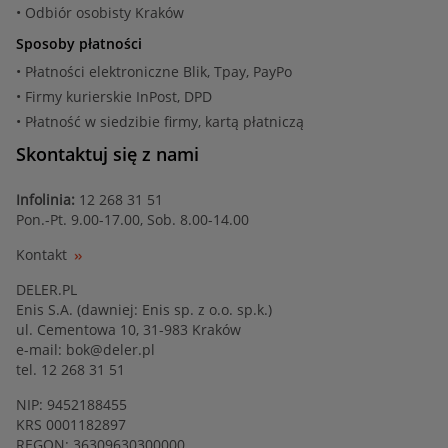
• Odbiór osobisty Kraków
Sposoby płatności
• Płatności elektroniczne Blik, Tpay, PayPo
• Firmy kurierskie InPost, DPD
• Płatność w siedzibie firmy, kartą płatniczą
Skontaktuj się z nami
Infolinia:
12 268 31 51
Pon.-Pt. 9.00-17.00, Sob. 8.00-14.00
Kontakt
DELER.PL
Enis S.A. (dawniej: Enis sp. z o.o. sp.k.)
ul. Cementowa 10, 31-983 Kraków
e-mail:
bok@deler.pl
tel. 12 268 31 51
NIP: 9452188455
KRS 0001182897
REGON: 36309630300000