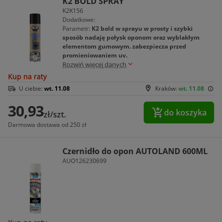
K2 BOLD SPRAY
K2K156
Dodatkowe:
Parametr:
K2 bold w sprayu w prosty i szybki
sposób nadaję połysk oponom oraz wyblakłym
elementom gumowym. zabezpiecza przed
promieniowaniem uv.
Rozwiń więcej danych
Kup na raty
U ciebie:
wt. 11.08
Kraków:
wt. 11.08
30,93
do koszyka
zł/szt.
Darmowa dostawa od 250 zł
Czernidło do opon AUTOLAND 600ML
AUO126230699