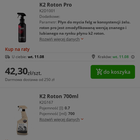
K2 Roton Pro
K2D1001
Dodatkowe:
Parametr:
Płyn do mycia felg w konsystencji żelu.
roton pro jest zmodyfikowaną wersją znanego i
lubianego na rynku płynu k2 roton.
Rozwiń więcej danych
Kup na raty
U ciebie:
wt. 11.08
Kraków:
wt. 11.08
42,30
do koszyka
zł/szt.
Darmowa dostawa od 250 zł
K2 Roton 700ml
K2G167
Pojemność [l]:
0.7
Pojemność [ml]:
700
Rozwiń więcej danych