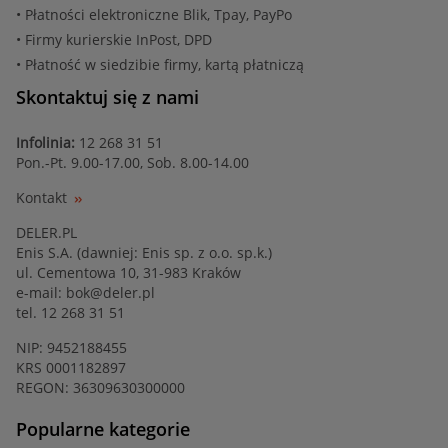
• Płatności elektroniczne Blik, Tpay, PayPo
• Firmy kurierskie InPost, DPD
• Płatność w siedzibie firmy, kartą płatniczą
Skontaktuj się z nami
Infolinia:
12 268 31 51
Pon.-Pt. 9.00-17.00, Sob. 8.00-14.00
Kontakt
DELER.PL
Enis S.A. (dawniej: Enis sp. z o.o. sp.k.)
ul. Cementowa 10, 31-983 Kraków
e-mail:
bok@deler.pl
tel. 12 268 31 51
NIP: 9452188455
KRS 0001182897
REGON: 36309630300000
Popularne kategorie