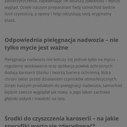
zanieczyszczenia, zapewniając im dłuższą żywotność i lepszy
wygląd. Dzięki naszym preparatom Twój samochód będzie
lśnił czystością, a opony i felgi odzyskają swój oryginalny
blask.
Odpowiednia pielęgnacja nadwozia – nie
tylko mycie jest ważne
Pielęgnacja nadwozia nie kończy się jednak tylko na myciu –
regularne woskowanie oraz aplikacja powłok ochronnych
dodają karoserii blasku i tworzą barierę ochronną, która
chroni lakier przed działaniem czynników atmosferycznych.
Dzięki naszym produktom do pielęgnacji nadwozia, samochód
będzie zawsze wyglądał jak nowy, a jego lakier zachowa
głęboki połysk i trwałość na lata.
Środki do czyszczenia karoserii – na jakie
specyfiki warto się zdecydować?