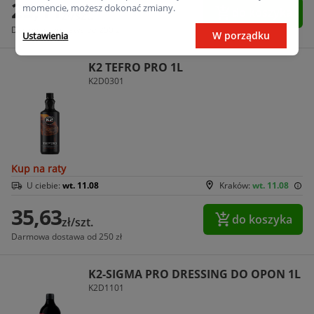
25,11
momencie, możesz dokonać zmiany.
do koszyka
zł/szt.
Darmowa dostawa od 250 zł
W porządku
Ustawienia
K2 TEFRO PRO 1L
K2D0301
Kup na raty
U ciebie:
wt. 11.08
Kraków:
wt. 11.08
35,63
do koszyka
zł/szt.
Darmowa dostawa od 250 zł
K2-SIGMA PRO DRESSING DO OPON 1L
K2D1101