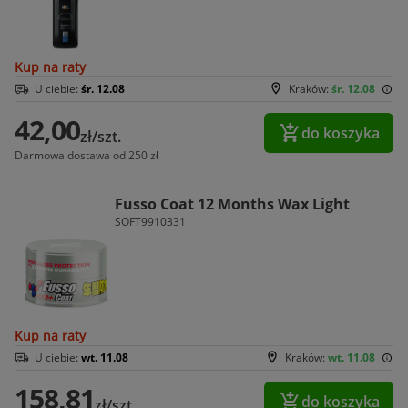
Kup na raty
U ciebie:
śr. 12.08
Kraków:
śr. 12.08
42,00
do koszyka
zł/szt.
Darmowa dostawa od 250 zł
Fusso Coat 12 Months Wax Light
SOFT9910331
Kup na raty
U ciebie:
wt. 11.08
Kraków:
wt. 11.08
158,81
do koszyka
zł/szt.