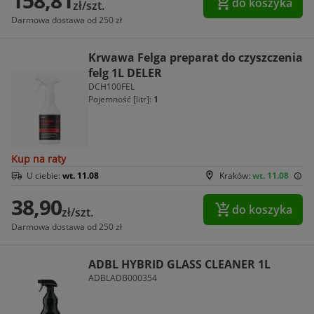
158,81
do koszyka
zł/szt.
Darmowa dostawa od 250 zł
Krwawa Felga preparat do czyszczenia
felg 1L DELER
DCH100FEL
Pojemność [litr]:
1
Kup na raty
U ciebie:
wt. 11.08
Kraków:
wt. 11.08
38,90
do koszyka
zł/szt.
Darmowa dostawa od 250 zł
ADBL HYBRID GLASS CLEANER 1L
ADBLADB000354