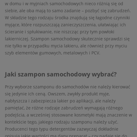
w domu i w myjniach samochodowych nieco różnią się od
siebie, ale oba mają to samo zadanie – pozbyć się zabrudzeń.
W składzie tego rodzaju środka znajdują się łagodne czynniki
myjące, które rozpuszczają zanieczyszczenia, ułatwiając ich
ścieranie i spłukiwanie, nie niszcząc przy tym powłoki
lakierniczej. Szampon samochodowy skutecznie sprawdzi się
nie tylko w przypadku mycia lakieru, ale również przy myciu
szyb elementów gumowych, metalowych i PCV.
Jaki szampon samochodowy wybrać?
Przy wyborze szamponu do samochodów nie należy kierować
się jedynie ich ceną. Owszem, zwykły produkt myje,
nabłyszcza i zabezpiecza lakier po aplikacji, ale należy
pamiętać, że różne rodzaje zabrudzeń wymagają różnego
podejścia, a wcześniej stosowane kosmetyki mają znaczenie w
kontekście tego, jakiego rodzaju szamponu należy użyć.
Producenci tego typu detergentów zazwyczaj dokładnie
opisują jakie wartości ma dany preparat – czy nadaje się do