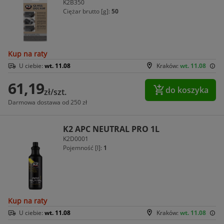
K2B350
Ciężar brutto [g]:
50
Kup na raty
U ciebie:
wt. 11.08
Kraków:
wt. 11.08
61,19
do koszyka
zł/szt.
Darmowa dostawa od 250 zł
K2 APC NEUTRAL PRO 1L
K2D0001
Pojemność [l]:
1
Kup na raty
U ciebie:
wt. 11.08
Kraków:
wt. 11.08