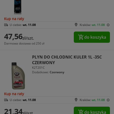
Kup na raty
U ciebie:
wt. 11.08
Kraków:
wt. 11.08
47,56
do koszyka
zł/szt.
Darmowa dostawa od 250 zł
PLYN DO CHLODNIC KULER 1L -35C
CZERWONY
K2T201C
Dodatkowe:
Czerwony
Kup na raty
U ciebie:
wt. 11.08
Kraków:
wt. 11.08
21,34
do koszyka
zł/szt.