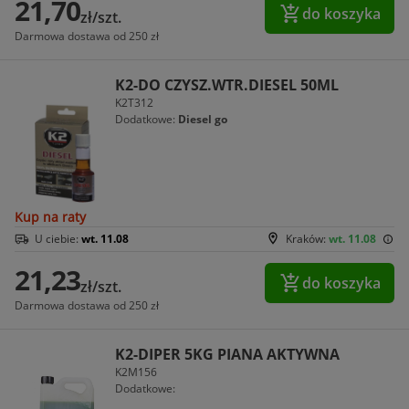
21,70
do koszyka
zł/szt.
Darmowa dostawa od 250 zł
K2-DO CZYSZ.WTR.DIESEL 50ML
K2T312
Dodatkowe:
Diesel go
Kup na raty
U ciebie:
wt. 11.08
Kraków:
wt. 11.08
21,23
do koszyka
zł/szt.
Darmowa dostawa od 250 zł
K2-DIPER 5KG PIANA AKTYWNA
K2M156
Dodatkowe: