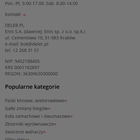
Pon.-Pt. 9.00-17.00, Sob. 8.00-14.00
Kontakt
DELER.PL
Enis S.A. (dawniej: Enis sp. z o.o. sp.k.)
ul. Cementowa 10, 31-983 Kraków
e-mail:
bok@deler.pl
tel. 12 268 31 51
NIP: 9452188455
KRS 0001182897
REGON: 36309630300000
Popularne kategorie
Paski klinowe, wielorowkowe
Gałki zmiany biegów
Koła zamachowe i dwumasowe
Zbiorniki wyrównawcze
Sworznie wahaczy
Filtry oleju