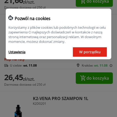
21,66
do koszyka
zł/szt.
Darmowa dostawa od 250 zł
Pozwól na cookies
K2-ALASKA ODMRAZACZ DO SZYB
SPRAY 750ML
Korzystamy z plików cookies lub podobnych technologii w celu
zapewnienia Ci najlepszych doświadczeń w kontakcie z naszą
K2K608
stroną internetową oraz personalizacji reklam. W dowolnym
Dodatkowe:
momencie, możesz dokonać zmiany.
W porządku
Ustawienia
Kup na raty
U ciebie:
wt. 11.08
Kraków:
wt. 11.08
26,45
do koszyka
zł/szt.
Darmowa dostawa od 250 zł
K2-VENA PRO SZAMPON 1L
K2D0201