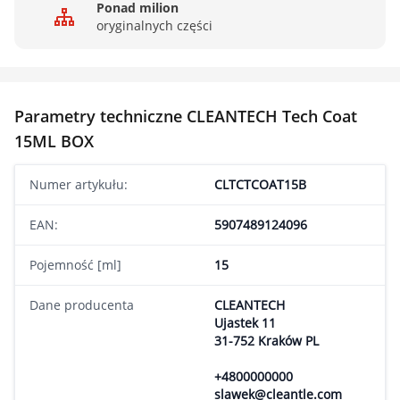
Ponad milion
oryginalnych części
Parametry techniczne CLEANTECH Tech Coat
15ML BOX
Numer artykułu:
CLTCTCOAT15B
EAN:
5907489124096
Pojemność [ml]
15
Dane producenta
CLEANTECH
Ujastek 11
31-752 Kraków PL
+4800000000
slawek@cleantle.com