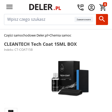
0
Zaawansowane
Części samochodowe Deler.pl
>
Chemia samochodowa
>
Środki do czyszc
CLEANTECH Tech Coat 15ML BOX
Indeks: CT-COAT15B