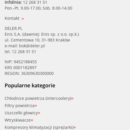
Infolinia:
12 268 31 51
Pon.-Pt. 9.00-17.00, Sob. 8.00-14.00
Kontakt
DELER.PL
Enis S.A. (dawniej: Enis sp. z o.o. sp.k.)
ul. Cementowa 10, 31-983 Kraków
e-mail:
bok@deler.pl
tel. 12 268 31 51
NIP: 9452188455
KRS 0001182897
REGON: 36309630300000
Popularne kategorie
Chłodnice powietrza (intercoolery)
Filtry powietrza
Uszczelki głowicy
Wtryskiwacze
Kompresory klimatyzacji (sprężarki)