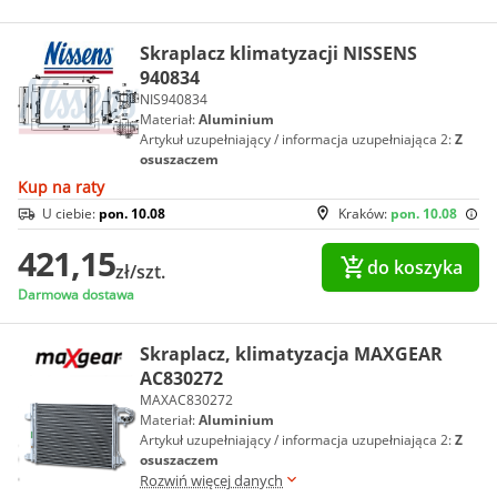
Skraplacz klimatyzacji NISSENS
940834
NIS940834
Materiał:
Aluminium
Artykuł uzupełniający / informacja uzupełniająca 2:
Z
osuszaczem
Kup na raty
U ciebie:
pon. 10.08
Kraków:
pon. 10.08
421,15
do koszyka
zł/szt.
Darmowa dostawa
Skraplacz, klimatyzacja MAXGEAR
AC830272
MAXAC830272
Materiał:
Aluminium
Artykuł uzupełniający / informacja uzupełniająca 2:
Z
osuszaczem
Rozwiń więcej danych