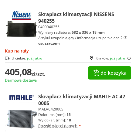
Skraplacz klimatyzacji NISSENS
940255
0409940255
Wymiary radiatora:
682 x 336 x 18 mm
Artykuł uzupełniający / informacja uzupełniająca 2:
Z
osuszaczem
Kup na raty
U ciebie:
już jutro
Kraków:
już jutro
405,08
do koszyka
zł/szt.
Darmowa dostawa
Skraplacz klimatyzacji MAHLE AC 42
000S
MALAC42000S
Dolot - sr. [mm]:
15
Wylot - śr. [mm]:
18
Rozwiń więcej danych