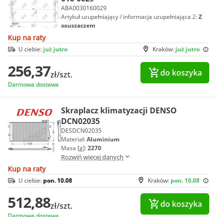
ABA0030160029
Artykuł uzupełniający / informacja uzupełniająca 2:
Z
osuszaczem
Kup na raty
U ciebie:
już jutro
Kraków:
już jutro
256,37
do koszyka
zł/szt.
Darmowa dostawa
Skraplacz klimatyzacji DENSO
DCN02035
DESDCN02035
Materiał:
Aluminium
Masa [g]:
2270
Rozwiń więcej danych
Kup na raty
U ciebie:
pon. 10.08
Kraków:
pon. 10.08
512,88
do koszyka
zł/szt.
Darmowa dostawa