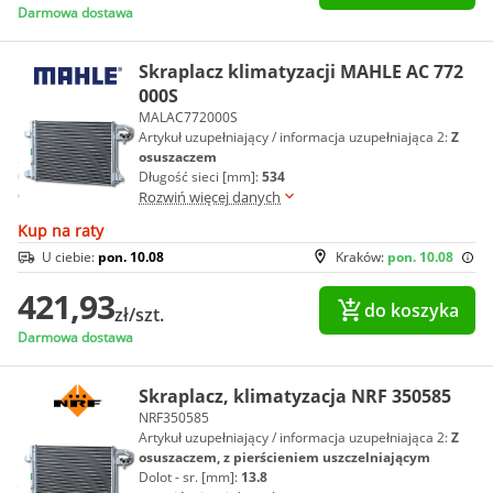
Darmowa dostawa
Skraplacz klimatyzacji MAHLE AC 772
000S
MALAC772000S
Artykuł uzupełniający / informacja uzupełniająca 2:
Z
osuszaczem
Długość sieci [mm]:
534
Rozwiń więcej danych
Kup na raty
U ciebie:
pon. 10.08
Kraków:
pon. 10.08
421,93
do koszyka
zł/szt.
Darmowa dostawa
Skraplacz, klimatyzacja NRF 350585
NRF350585
Artykuł uzupełniający / informacja uzupełniająca 2:
Z
osuszaczem, z pierścieniem uszczelniającym
Dolot - sr. [mm]:
13.8