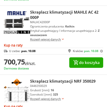
Skraplacz klimatyzacji MAHLE AC 42
000P
MALAC42000P
Ograniczenia producenta:
Keihin
Artykuł uzupełniający / informacja uzupełniająca 2:
Z
osuszaczem
Rozwiń więcej danych
Kup na raty
U ciebie:
pon. 10.08
Kraków:
pon. 10.08
700,75
do koszyka
zł/szt.
Darmowa dostawa
Skraplacz klimatyzacji NRF 350029
0446350029
Grubość [mm]:
16
Szerokość [mm]:
325
Rozwiń więcej danych
Kup na raty