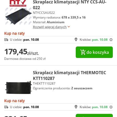
Skraplacz klimatyzacji NTY CCS-AU-
022
NTYCCSAU022
Wymiary radiatora:
678 x 339,5 x 16
Materiał:
Aluminium
Rozwiń więcej danych
Kup na raty
U ciebie:
pon. 10.08
Kraków:
pon. 10.08
179,45
do koszyka
zł/szt.
Darmowa dostawa od 250 zł
Skraplacz klimatyzacji THERMOTEC
KTT110287
THEKTT110287
Ograniczenia producenta:
Z osuszaczem
Kup na raty
U ciebie:
pon. 10.08
Kraków:
pon. 10.08