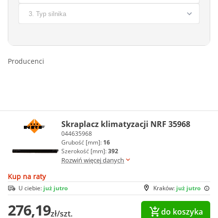
Producenci
Skraplacz klimatyzacji NRF 35968
044635968
Grubość [mm]:
16
Szerokość [mm]:
392
Rozwiń więcej danych
Kup na raty
U ciebie:
już jutro
Kraków:
już jutro
276,19
do koszyka
zł/szt.