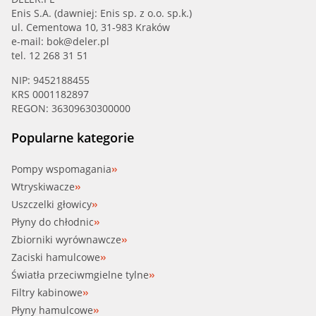
Enis S.A. (dawniej: Enis sp. z o.o. sp.k.)
ul. Cementowa 10, 31-983 Kraków
e-mail:
bok@deler.pl
tel. 12 268 31 51
NIP: 9452188455
KRS 0001182897
REGON: 36309630300000
Popularne kategorie
Pompy wspomagania
Wtryskiwacze
Uszczelki głowicy
Płyny do chłodnic
Zbiorniki wyrównawcze
Zaciski hamulcowe
Światła przeciwmgielne tylne
Filtry kabinowe
Płyny hamulcowe