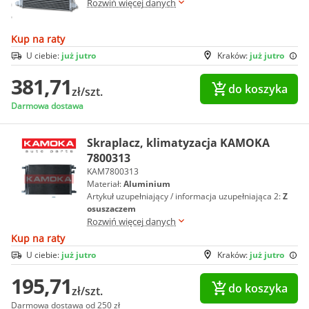
Rozwiń więcej danych
Kup na raty
U ciebie:
już jutro
Kraków:
już jutro
381,71
do koszyka
zł/szt.
Darmowa dostawa
Skraplacz, klimatyzacja KAMOKA
7800313
KAM7800313
Materiał:
Aluminium
Artykuł uzupełniający / informacja uzupełniająca 2:
Z
osuszaczem
Rozwiń więcej danych
Kup na raty
U ciebie:
już jutro
Kraków:
już jutro
195,71
do koszyka
zł/szt.
Darmowa dostawa od 250 zł