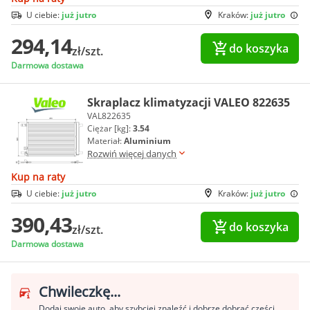
U ciebie:
już jutro
Kraków:
już jutro
294,14
do koszyka
zł/szt.
Darmowa dostawa
Skraplacz klimatyzacji VALEO 822635
VAL822635
Ciężar [kg]:
3.54
Materiał:
Aluminium
Rozwiń więcej danych
Kup na raty
U ciebie:
już jutro
Kraków:
już jutro
390,43
do koszyka
zł/szt.
Darmowa dostawa
Chwileczkę...
Dodaj swoje auto, aby szybciej znaleźć i dobrze dobrać części