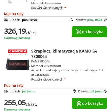
Materiał:
Aluminium
Rozwiń więcej danych
Kup na raty
U ciebie:
pon. 10.08
Kraków:
pon. 10.08
326,19
do koszyka
zł/szt.
Darmowa dostawa
Skraplacz, klimatyzacja KAMOKA
7800064
KAM7800064
Materiał:
Aluminium
Artykuł uzupełniający / informacja uzupełniająca 2:
Z
osuszaczem
Rozwiń więcej danych
Kup na raty
U ciebie:
już jutro
Kraków:
już jutro
255,05
do koszyka
zł/szt.
Darmowa dostawa