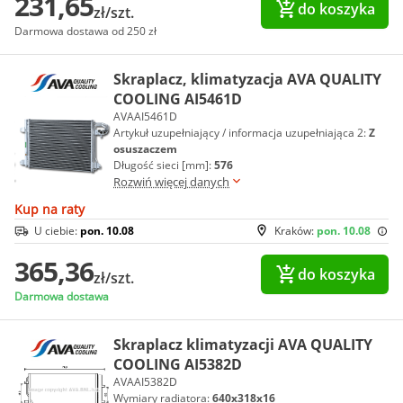
231,65
do koszyka
zł/szt.
Darmowa dostawa od 250 zł
Skraplacz, klimatyzacja AVA QUALITY
COOLING AI5461D
AVAAI5461D
Artykuł uzupełniający / informacja uzupełniająca 2:
Z
osuszaczem
Długość sieci [mm]:
576
Rozwiń więcej danych
Kup na raty
U ciebie:
pon. 10.08
Kraków:
pon. 10.08
365,36
do koszyka
zł/szt.
Darmowa dostawa
Skraplacz klimatyzacji AVA QUALITY
COOLING AI5382D
AVAAI5382D
Wymiary radiatora:
640x318x16