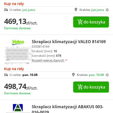
Kup na raty
U ciebie:
już jutro
Kraków:
już jutro
469,13
do koszyka
zł/szt.
Darmowa dostawa
Skraplacz klimatyzacji VALEO 814169
0350814169
Grubość [mm]:
16
Szerokość [mm]:
678
Rozwiń więcej danych
Kup na raty
U ciebie:
pon. 10.08
Kraków:
pon. 10.08
498,74
do koszyka
zł/szt.
Darmowa dostawa
Skraplacz klimatyzacji ABAKUS 003-
016-0029