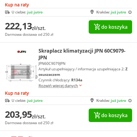
Kup na raty
U ciebie:
już jutro
Kraków:
już jutro
222,13
do koszyka
zł/szt.
Darmowa dostawa od 250 zł
Skraplacz klimatyzacji JPN 60C9079-
JPN
JPN60C9079JPN
Artykuł uzupełniający / informacja uzupełniająca 2:
Z
osuszaczem
Czynnik chłodzący:
R134a
Rozwiń więcej danych
Kup na raty
U ciebie:
już jutro
Kraków:
już jutro
203,95
do koszyka
zł/szt.
Darmowa dostawa od 250 zł