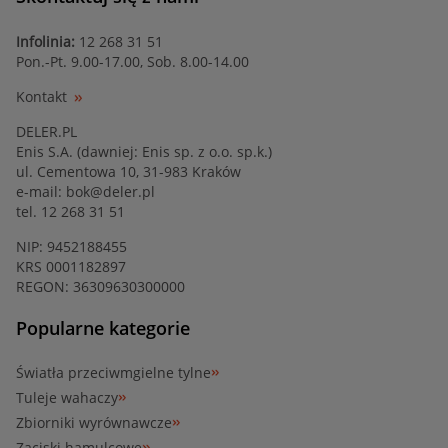
Infolinia:
12 268 31 51
Pon.-Pt. 9.00-17.00, Sob. 8.00-14.00
Kontakt
DELER.PL
Enis S.A. (dawniej: Enis sp. z o.o. sp.k.)
ul. Cementowa 10, 31-983 Kraków
e-mail:
bok@deler.pl
tel. 12 268 31 51
NIP: 9452188455
KRS 0001182897
REGON: 36309630300000
Popularne kategorie
Światła przeciwmgielne tylne
Tuleje wahaczy
Zbiorniki wyrównawcze
Zaciski hamulcowe