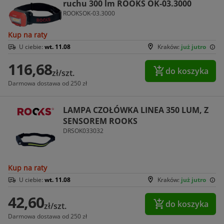
ruchu 300 lm ROOKS OK-03.3000
ROOKSOK-03.3000
Kup na raty
U ciebie:
wt. 11.08
Kraków:
już jutro
116,68
do koszyka
zł/szt.
Darmowa dostawa od 250 zł
LAMPA CZOŁÓWKA LINEA 350 LUM, Z
SENSOREM ROOKS
DRSOK033032
Kup na raty
U ciebie:
wt. 11.08
Kraków:
już jutro
42,60
do koszyka
zł/szt.
Darmowa dostawa od 250 zł