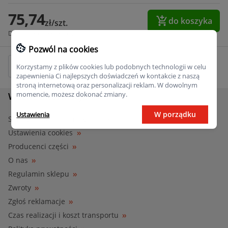
75,74
do koszyka
zł/szt.
Darmowa dostawa od 250 zł
Pozwól na cookies
Korzystamy z plików cookies lub podobnych technologii w celu
zapewnienia Ci najlepszych doświadczeń w kontakcie z naszą
stroną internetową oraz personalizacji reklam. W dowolnym
momencie, możesz dokonać zmiany.
Ważne informacje
W porządku
Ustawienia
Sprawdź status zamówienia
Ustawienia cookies
Producenci części
O nas
Regulamin sklepu
Zwroty
Zgłoś reklamacje
Czas realizacji i koszt transportu