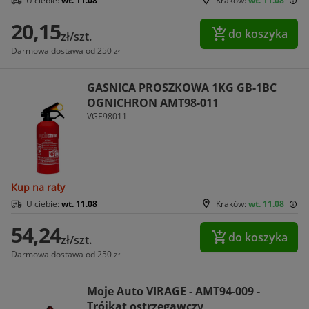
U ciebie:
wt. 11.08
Kraków:
wt. 11.08
20,15
do koszyka
zł/szt.
Darmowa dostawa od 250 zł
GASNICA PROSZKOWA 1KG GB-1BC
OGNICHRON AMT98-011
VGE98011
Kup na raty
U ciebie:
wt. 11.08
Kraków:
wt. 11.08
54,24
do koszyka
zł/szt.
Darmowa dostawa od 250 zł
Moje Auto VIRAGE - AMT94-009 -
Trójkąt ostrzegawczy