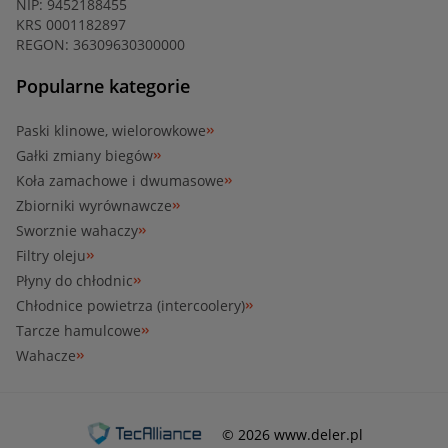
NIP: 9452188455
KRS 0001182897
REGON: 36309630300000
Popularne kategorie
Paski klinowe, wielorowkowe
Gałki zmiany biegów
Koła zamachowe i dwumasowe
Zbiorniki wyrównawcze
Sworznie wahaczy
Filtry oleju
Płyny do chłodnic
Chłodnice powietrza (intercoolery)
Tarcze hamulcowe
Wahacze
© 2026 www.deler.pl