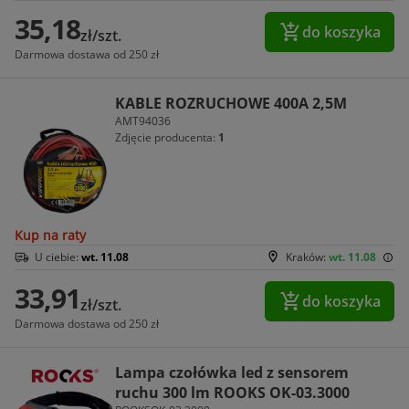
35,18
do koszyka
zł/szt.
Darmowa dostawa od 250 zł
KABLE ROZRUCHOWE 400A 2,5M
AMT94036
Zdjęcie producenta:
1
Kup na raty
U ciebie:
wt. 11.08
Kraków:
wt. 11.08
33,91
do koszyka
zł/szt.
Darmowa dostawa od 250 zł
Lampa czołówka led z sensorem
ruchu 300 lm ROOKS OK-03.3000