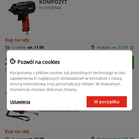
KOMPOZYT
YATYT09544
Kup na raty
U ciebie:
wt. 11.08
Kraków:
wt. 11.08
291,16
Pozwól na cookies
do koszyka
zł/szt.
Darmowa dostawa
Korzystamy z plików cookies lub podobnych technologii w celu
zapewnienia Ci najlepszych doświadczeń w kontakcie z naszą
stroną internetową oraz personalizacji reklam. W dowolnym
ENERGY NE00666
momencie, możesz dokonać zmiany.
ENERGYNE00666
Szerokość [mm]:
16
W porządku
Ustawienia
Masa [g]:
100
Rozwiń więcej danych
Kup na raty
U ciebie:
wt. 11.08
Kraków:
wt. 11.08