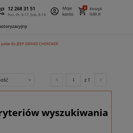
12 268 31 51
Moje
0
Koszyk
konto
0,00 zł
Pon.-Pt. 9-17, Sob. 8-14
motoryzacyjny
 i paliw do JEEP GRAND CHEROKEE
z
1
ryteriów wyszukiwania