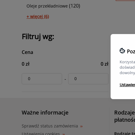
(120)
Oleje przekładniowe
+ więcej (6)
Filtruj wg:
Poz
Cena
Korzysta
0 zł
0 zł
doświadc
dowolny
-
Ustawie
Ważne informacje
Rodzaje
płatnoś
Sprawdź status zamówienia
Rodzaje t
Ustawienia cookies