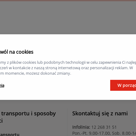
wól na cookies
my z plików cookies lub podobnych technologii w celu zapewnienia Ci najle
zeń w kontakcie z naszą stroną internetową oraz personalizacji reklam. W
m momencie, możesz dokonać zmiany.
W porzą
nia
 transportu i sposoby
Skontaktuj się z nami
ci
Infolinia:
12 268 31 51
Pon.-Pt. 9.00-17.00, Sob. 8.00-1
ransportu