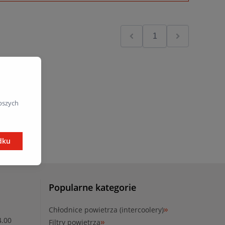
pszych
dku
Popularne kategorie
Chłodnice powietrza (intercoolery)
4.00
Filtry powietrza