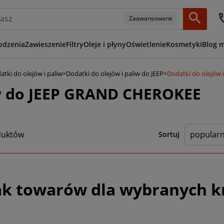
Zaawansowane
odzenia
Zawieszenie
Filtry
Oleje i płyny
Oświetlenie
Kosmetyki
Blog 
atki do olejów i paliw
>
Dodatki do olejów i paliw do JEEP
>
Dodatki do olejów
iw do JEEP GRAND CHEROKEE
duktów
Sortuj
ak towarów dla wybranych k