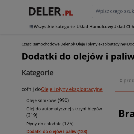
Wszystkie kategorie
Układ Hamulcowy
Układ Chł
Części samochodowe Deler.pl
>
Oleje i płyny eksploatacyjne
>
Dod
Dodatki do olejów i pal
Kategorie
0 pro
cofnij do
Oleje i płyny eksploatacyjne
(990)
Oleje silnikowe
Olej do automatycznej skrzyni biegów
Br
(319)
(126)
Płyny do chłodnic
Dodatki do olejów i paliw (123)