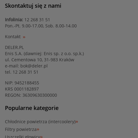
Skontaktuj się z nami
Infolinia:
12 268 31 51
Pon.-Pt. 9.00-17.00, Sob. 8.00-14.00
Kontakt
DELER.PL
Enis S.A. (dawniej: Enis sp. z o.o. sp.k.)
ul. Cementowa 10, 31-983 Kraków
e-mail:
bok@deler.pl
tel. 12 268 31 51
NIP: 9452188455
KRS 0001182897
REGON: 36309630300000
Popularne kategorie
Chłodnice powietrza (intercoolery)
Filtry powietrza
Uszczelki głowicy