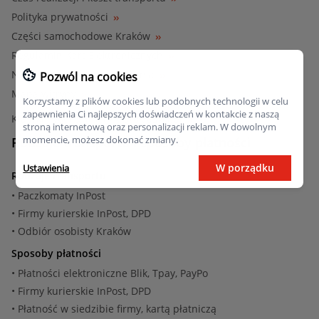
Polityka prywatności
Części samochodowe Kraków
Regulamin Kart Elektronicznych
Najczęściej zadawane pytania
Pozwól na cookies
Mapa witryny
Korzystamy z plików cookies lub podobnych technologii w celu
zapewnienia Ci najlepszych doświadczeń w kontakcie z naszą
Klasyki i youngtimery - Otoklasyki.pl
stroną internetową oraz personalizacji reklam. W dowolnym
momencie, możesz dokonać zmiany.
Rodzaje transportu i sposoby płatności
W porządku
Ustawienia
Rodzaje transportu
• Paczkomaty InPost
• Firmy kurierskie InPost, DPD
• Odbiór osobisty Kraków
Sposoby płatności
• Płatności elektroniczne Blik, Tpay, PayPo
• Firmy kurierskie InPost, DPD
• Płatność w siedzibie firmy, kartą płatniczą