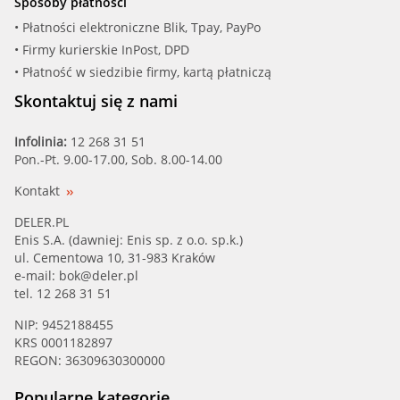
Sposoby płatności
• Płatności elektroniczne Blik, Tpay, PayPo
• Firmy kurierskie InPost, DPD
• Płatność w siedzibie firmy, kartą płatniczą
Skontaktuj się z nami
Infolinia:
12 268 31 51
Pon.-Pt. 9.00-17.00, Sob. 8.00-14.00
Kontakt
DELER.PL
Enis S.A. (dawniej: Enis sp. z o.o. sp.k.)
ul. Cementowa 10, 31-983 Kraków
e-mail:
bok@deler.pl
tel. 12 268 31 51
NIP: 9452188455
KRS 0001182897
REGON: 36309630300000
Popularne kategorie