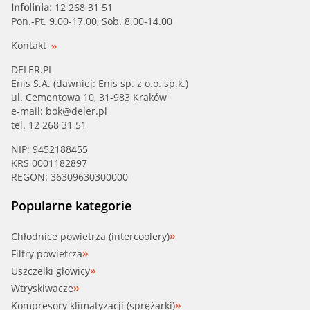
Infolinia:
12 268 31 51
Pon.-Pt. 9.00-17.00, Sob. 8.00-14.00
Kontakt
DELER.PL
Enis S.A. (dawniej: Enis sp. z o.o. sp.k.)
ul. Cementowa 10, 31-983 Kraków
e-mail:
bok@deler.pl
tel. 12 268 31 51
NIP: 9452188455
KRS 0001182897
REGON: 36309630300000
Popularne kategorie
Chłodnice powietrza (intercoolery)
Filtry powietrza
Uszczelki głowicy
Wtryskiwacze
Kompresory klimatyzacji (sprężarki)