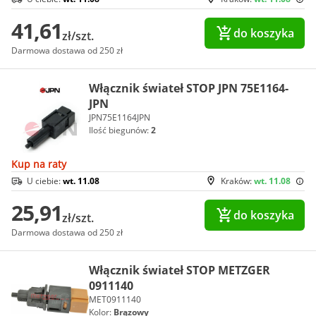
41,61
do koszyka
zł/szt.
Darmowa dostawa od 250 zł
Włącznik świateł STOP JPN 75E1164-
JPN
JPN75E1164JPN
Ilość biegunów:
2
Kup na raty
U ciebie:
wt. 11.08
Kraków:
wt. 11.08
25,91
do koszyka
zł/szt.
Darmowa dostawa od 250 zł
Włącznik świateł STOP METZGER
0911140
MET0911140
Kolor:
Brązowy