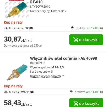
RE-010
NTYECWRE010
Numer seryjny:
Ecw-re-010
Kup na raty
U ciebie:
śr. 12.08
Kraków:
śr. 12.08
30,87
do koszyka
zł/szt.
Darmowa dostawa od 250 zł
Włącznik świateł cofania FAE 40998
046340998
Wymiar gwintu:
M 14x1,5
Ilość biegunów:
3
Rozwiń więcej danych
Kup na raty
U ciebie:
wt. 11.08
Kraków:
wt. 11.08
58,43
do koszyka
zł/szt.