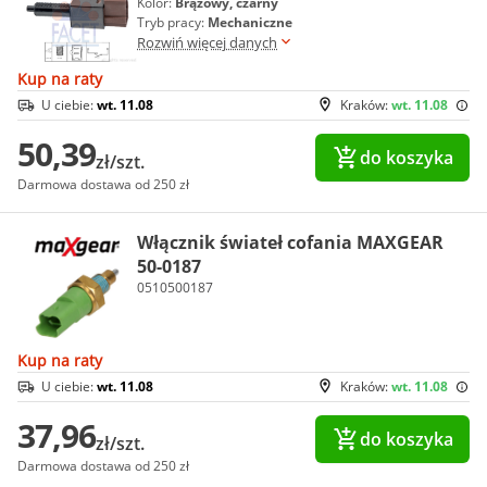
Kolor:
Brązowy, czarny
Tryb pracy:
Mechaniczne
Rozwiń więcej danych
Kup na raty
U ciebie:
wt. 11.08
Kraków:
wt. 11.08
50,39
do koszyka
zł/szt.
Darmowa dostawa od 250 zł
Włącznik świateł cofania MAXGEAR
50-0187
0510500187
Kup na raty
U ciebie:
wt. 11.08
Kraków:
wt. 11.08
37,96
do koszyka
zł/szt.
Darmowa dostawa od 250 zł