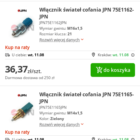
Włącznik świateł cofania JPN 75E1162-
JPN
JPN75E1162JPN
Wymiar gwintu:
M16x1,5
Rozmiar klucza:
21
Rozwiń więcej danych
Kup na raty
U ciebie:
wt. 11.08
Kraków:
wt. 11.08
36,37
do koszyka
zł/szt.
Darmowa dostawa od 250 zł
Włącznik świateł cofania JPN 75E1165-
JPN
JPN75E1165JPN
Wymiar gwintu:
M14x1,5
Kolor:
Zielony
Rozwiń więcej danych
Kup na raty
U ciebie:
wt. 11.08
Kraków:
wt. 11.08