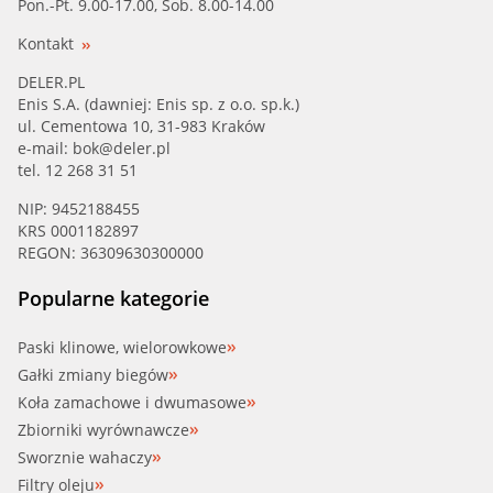
Pon.-Pt. 9.00-17.00, Sob. 8.00-14.00
Kontakt
DELER.PL
Enis S.A. (dawniej: Enis sp. z o.o. sp.k.)
ul. Cementowa 10, 31-983 Kraków
e-mail:
bok@deler.pl
tel. 12 268 31 51
NIP: 9452188455
KRS 0001182897
REGON: 36309630300000
Popularne kategorie
Paski klinowe, wielorowkowe
Gałki zmiany biegów
Koła zamachowe i dwumasowe
Zbiorniki wyrównawcze
Sworznie wahaczy
Filtry oleju