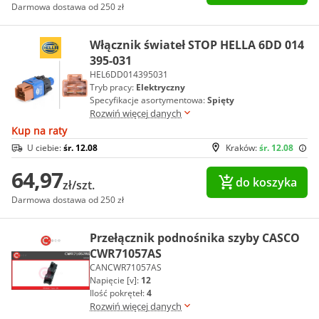
Darmowa dostawa od 250 zł
Włącznik świateł STOP HELLA 6DD 014
395-031
HEL6DD014395031
Tryb pracy:
Elektryczny
Specyfikacje asortymentowa:
Spięty
Rozwiń więcej danych
Kup na raty
U ciebie:
śr. 12.08
Kraków:
śr. 12.08
64,97
do koszyka
zł/szt.
Darmowa dostawa od 250 zł
Przełącznik podnośnika szyby CASCO
CWR71057AS
CANCWR71057AS
Napięcie [v]:
12
Ilość pokręteł:
4
Rozwiń więcej danych