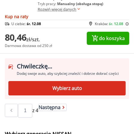
Tryb pracy:
Manualny (obsługa stopą)
Rozwiń więcej danych
Kup na raty
U ciebie:
śr. 12.08
Kraków:
śr. 12.08
80,46
do koszyka
zł/szt.
Darmowa dostawa od 250 zł
Chwileczkę...
Dodaj swoje auto, aby szybciej znaleźć i dobrze dobrać części
Wybierz auto
Następna
z
4
Wybierz generację NISSAN