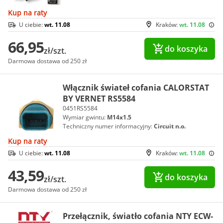
Kup na raty
U ciebie:
wt. 11.08
Kraków:
wt. 11.08
66,95
do koszyka
zł/szt.
Darmowa dostawa od 250 zł
Włącznik świateł cofania CALORSTAT
BY VERNET RS5584
0451RS5584
Wymiar gwintu:
M14x1.5
Techniczny numer informacyjny:
Circuit n.o.
Kup na raty
U ciebie:
wt. 11.08
Kraków:
wt. 11.08
43,59
do koszyka
zł/szt.
Darmowa dostawa od 250 zł
Przełącznik, światło cofania NTY ECW-