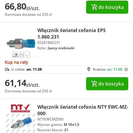
66,80
do koszyka
zł/szt.
Darmowa dostawa od 250 zł
Włącznik świateł cofania EPS
1.860.231
05261860231
Kolor:
Jasny niebieski
Kup na raty
U ciebie:
wt. 11.08
Kraków:
wt. 11.08
61,14
do koszyka
zł/szt.
Darmowa dostawa od 250 zł
Włącznik świateł cofania NTY EWC-MZ-
000
NTYEWCMZ000
Wymiar gwintu:
M 16x1,5
Rozmiar klucza:
21