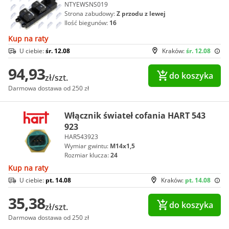
NTYEWSNS019
Strona zabudowy:
Z przodu z lewej
Ilość biegunów:
16
Kup na raty
U ciebie:
śr. 12.08
Kraków:
śr. 12.08
94,93
do koszyka
zł/szt.
Darmowa dostawa od 250 zł
Włącznik świateł cofania HART 543
923
HAR543923
Wymiar gwintu:
M14x1,5
Rozmiar klucza:
24
Kup na raty
U ciebie:
pt. 14.08
Kraków:
pt. 14.08
35,38
do koszyka
zł/szt.
Darmowa dostawa od 250 zł