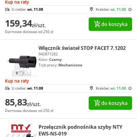
Kup na raty
U ciebie:
wt. 11.08
Kraków:
wt. 11.08
159,34
do koszyka
zł/szt.
Darmowa dostawa od 250 zł
Włącznik świateł STOP FACET 7.1202
042871202
Kolor:
Czarny
Tryb pracy:
Mechaniczne
Kup na raty
U ciebie:
wt. 11.08
Kraków:
wt. 11.08
85,83
do koszyka
zł/szt.
Darmowa dostawa od 250 zł
Przełącznik podnośnika szyby NTY
EWS-NS-019