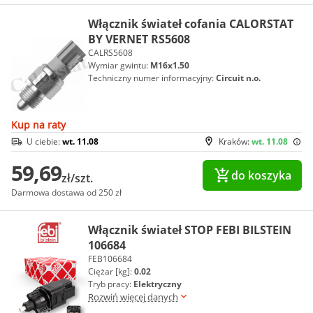
Włącznik świateł cofania CALORSTAT
BY VERNET RS5608
CALRS5608
Wymiar gwintu:
M16x1.50
Techniczny numer informacyjny:
Circuit n.o.
Kup na raty
U ciebie:
wt. 11.08
Kraków:
wt. 11.08
59,69
do koszyka
zł/szt.
Darmowa dostawa od 250 zł
Włącznik świateł STOP FEBI BILSTEIN
106684
FEB106684
Ciężar [kg]:
0.02
Tryb pracy:
Elektryczny
Rozwiń więcej danych