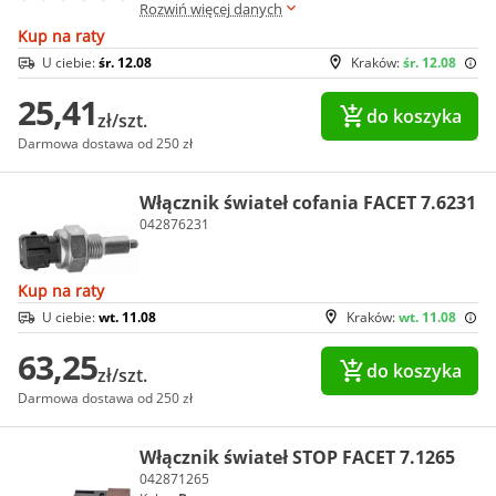
Rozwiń więcej danych
Kup na raty
U ciebie:
śr. 12.08
Kraków:
śr. 12.08
25,41
do koszyka
zł/szt.
Darmowa dostawa od 250 zł
Włącznik świateł cofania FACET 7.6231
042876231
Kup na raty
U ciebie:
wt. 11.08
Kraków:
wt. 11.08
63,25
do koszyka
zł/szt.
Darmowa dostawa od 250 zł
Włącznik świateł STOP FACET 7.1265
042871265