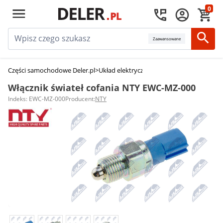
0
Zaawansowane
Części samochodowe Deler.pl
>
Układ elektryczny, zapłon
>
Przełączniki 
Włącznik świateł cofania NTY EWC-MZ-000
Indeks: EWC-MZ-000
Producent:
NTY