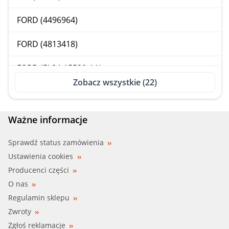
FORD (4496964)
FORD (4813418)
FORD (5L84-15520-AA)
Zobacz wszystkie (22)
HELLA (6ZF 181 612-061)
HELLA (6ZF008621411)
Ważne informacje
HYUNDAI (93860-39900)
Sprawdź status zamówienia
Ustawienia cookies
LUCAS_ELEC (SMB788)
Producenci części
O nas
MAZDA (AC05-17-640)
Regulamin sklepu
Zwroty
MAZDA (AC05-17-640A)
Zgłoś reklamacje