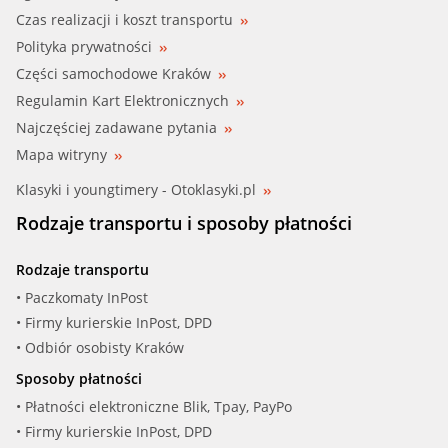
MEATDORIA (36041)
Czas realizacji i koszt transportu
Polityka prywatności
METZGER (912059)
Części samochodowe Kraków
Regulamin Kart Elektronicznych
NISSA (32005-6J000)
Najczęściej zadawane pytania
NISSA (32005-6J001)
Mapa witryny
Klasyki i youngtimery - Otoklasyki.pl
NISSA (32005-6J00A)
Rodzaje transportu i sposoby płatności
NISSA (32005-95F0A)
Rodzaje transportu
RENAU (3200 56J 000)
• Paczkomaty InPost
• Firmy kurierskie InPost, DPD
RENAU (3200 56J 00A)
• Odbiór osobisty Kraków
Sposoby płatności
VEMO (V38-73-0008)
• Płatności elektroniczne Blik, Tpay, PayPo
• Firmy kurierskie InPost, DPD