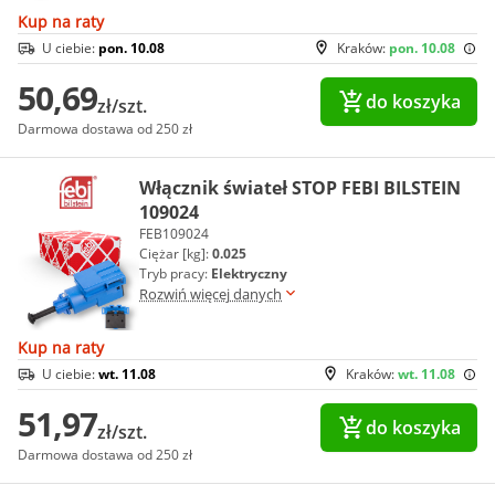
Kup na raty
U ciebie:
pon. 10.08
Kraków:
pon. 10.08
50,69
do koszyka
zł/szt.
Darmowa dostawa od 250 zł
Włącznik świateł STOP FEBI BILSTEIN
109024
FEB109024
Ciężar [kg]:
0.025
Tryb pracy:
Elektryczny
Rozwiń więcej danych
Kup na raty
U ciebie:
wt. 11.08
Kraków:
wt. 11.08
51,97
do koszyka
zł/szt.
Darmowa dostawa od 250 zł