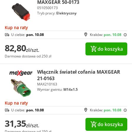
MAXGEAR 50-0173
0510500173
Tryb pracy:
Elektryczny
Kup na raty
U ciebie:
pon. 10.08
Kraków:
pon. 10.08
82,80
do koszyka
zł/szt.
Darmowa dostawa od 250 zł
Włącznik świateł cofania MAXGEAR
21-0163
MAX210163
Wymiar gwintu:
M14x1.5
Kup na raty
U ciebie:
pon. 10.08
Kraków:
pon. 10.08
31,35
do koszyka
zł/szt.
Darmowa dostawa od 250 zł