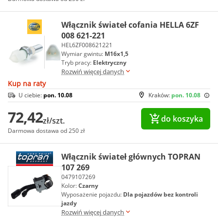
Włącznik świateł cofania HELLA 6ZF
008 621-221
HEL6ZF008621221
Wymiar gwintu:
M16x1,5
Tryb pracy:
Elektryczny
Rozwiń więcej danych
Kup na raty
U ciebie:
pon. 10.08
Kraków:
pon. 10.08
72,42
do koszyka
zł/szt.
Darmowa dostawa od 250 zł
Włącznik świateł głównych TOPRAN
107 269
0479107269
Kolor:
Czarny
Wyposażenie pojazdu:
Dla pojazdów bez kontroli
jazdy
Rozwiń więcej danych