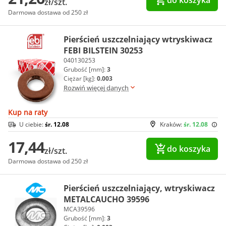
do koszyka
zł/szt.
Darmowa dostawa od 250 zł
Pierścień uszczelniający wtryskiwacz
FEBI BILSTEIN 30253
040130253
Grubość [mm]:
3
Ciężar [kg]:
0.003
Rozwiń więcej danych
Kup na raty
U ciebie:
śr. 12.08
Kraków:
śr. 12.08
17,44
do koszyka
zł/szt.
Darmowa dostawa od 250 zł
Pierścień uszczelniający, wtryskiwacz
METALCAUCHO 39596
MCA39596
Grubość [mm]:
3