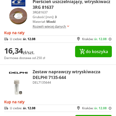
Pierścień uszczelniający, wtryskiwacz
3RG 81637
3RG81637
Grubość [mm]:
3
Materiał:
Miedź
Rozwiń więcej danych
Kup na raty
U ciebie:
śr. 12.08
Kraków:
śr. 12.08
16,34
do koszyka
zł/szt.
Darmowa dostawa od 250 zł
Zestaw naprawczy wtryskiwacza
DELPHI 7135-644
DEL7135644
Kup na raty
U ciebie:
śr. 12.08
Kraków:
śr. 12.08