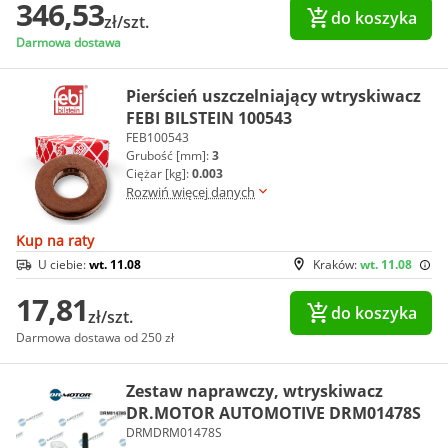
346,53
do koszyka
zł/szt.
Darmowa dostawa
Pierścień uszczelniający wtryskiwacz
FEBI BILSTEIN 100543
FEB100543
Grubość [mm]:
3
Ciężar [kg]:
0.003
Rozwiń więcej danych
Kup na raty
U ciebie:
wt. 11.08
Kraków:
wt. 11.08
17,81
do koszyka
zł/szt.
Darmowa dostawa od 250 zł
Zestaw naprawczy, wtryskiwacz
DR.MOTOR AUTOMOTIVE DRM01478S
DRMDRM01478S