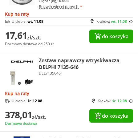
Ciężar [kg]:
0.003
Rozwiń więcej danych
Kup na raty
U ciebie:
wt. 11.08
Kraków:
wt. 11.08
17,61
do koszyka
zł/szt.
Darmowa dostawa od 250 zł
Zestaw naprawczy wtryskiwacza
DELPHI 7135-646
DEL7135646
Kup na raty
U ciebie:
śr. 12.08
Kraków:
śr. 12.08
378,01
do koszyka
zł/szt.
Darmowa dostawa