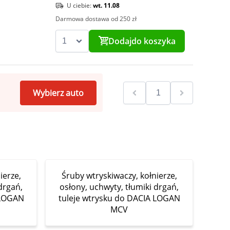
U ciebie:
wt. 11.08
Darmowa dostawa od 250 zł
Dodaj
do koszyka
Wybierz auto
ierze,
Śruby wtryskiwaczy, kołnierze,
drgań,
osłony, uchwyty, tłumiki drgań,
 LOGAN
tuleje wtrysku do DACIA LOGAN
MCV