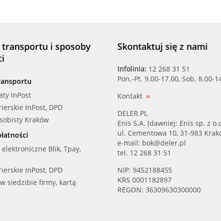
 transportu i sposoby
Skontaktuj się z nami
ci
Infolinia:
12 268 31 51
Pon.-Pt. 9.00-17.00, Sob. 8.00-1
ransportu
aty InPost
Kontakt
rierskie InPost, DPD
DELER.PL
osobisty Kraków
Enis S.A. (dawniej: Enis sp. z o.o
ul. Cementowa 10, 31-983 Kra
łatności
e-mail:
bok@deler.pl
i elektroniczne Blik, Tpay,
tel. 12 268 31 51
rierskie InPost, DPD
NIP: 9452188455
KRS 0001182897
 w siedzibie firmy, kartą
REGON: 36309630300000