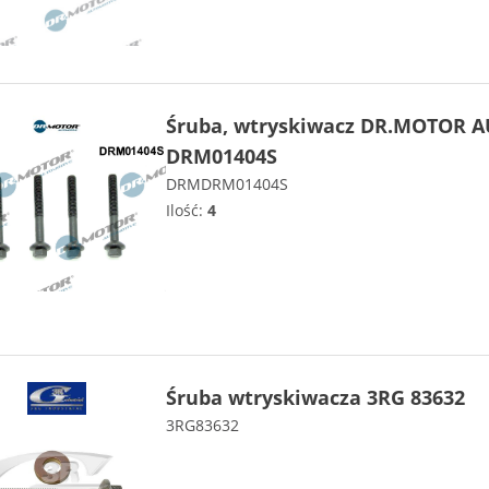
Śruba, wtryskiwacz DR.MOTOR 
DRM01404S
DRMDRM01404S
Ilość:
4
Śruba wtryskiwacza 3RG 83632
3RG83632