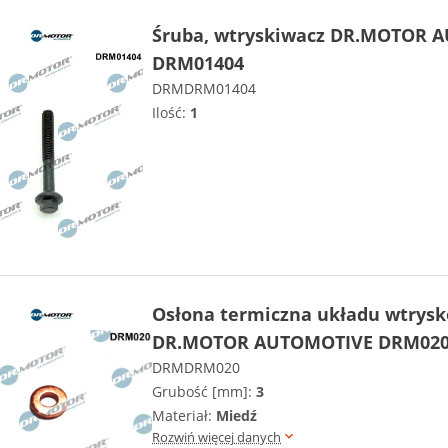
Śruba, wtryskiwacz DR.MOTOR 
DRM01404
DRMDRM01404
Ilość:
1
Osłona termiczna układu wtrys
DR.MOTOR AUTOMOTIVE DRM02
DRMDRM020
Grubość [mm]:
3
Materiał:
Miedź
Rozwiń więcej danych