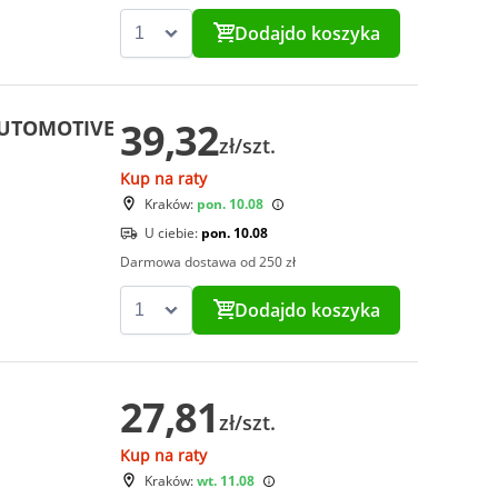
Dodaj
do koszyka
39,32
AUTOMOTIVE
zł/szt.
Kup na raty
Kraków:
pon. 10.08
U ciebie:
pon. 10.08
Darmowa dostawa od 250 zł
Dodaj
do koszyka
27,81
zł/szt.
Kup na raty
Kraków:
wt. 11.08