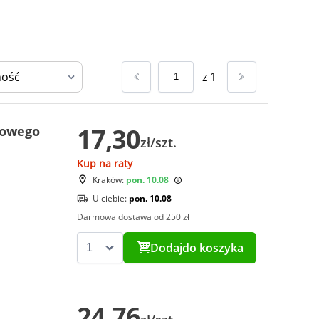
z
1
17,30
kowego
zł/szt.
Kup na raty
Kraków:
pon. 10.08
U ciebie:
pon. 10.08
Darmowa dostawa od 250 zł
Dodaj
do koszyka
24,76