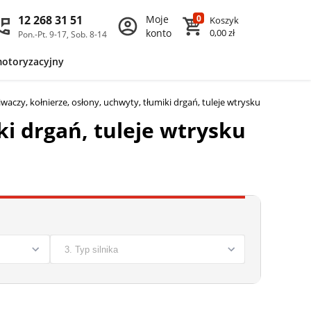
12 268 31 51
Moje
0
Koszyk
konto
0,00 zł
Pon.-Pt. 9-17, Sob. 8-14
motoryzacyjny
waczy, kołnierze, osłony, uchwyty, tłumiki drgań, tuleje wtrysku do DACIA
>
Ś
ki drgań, tuleje wtrysku