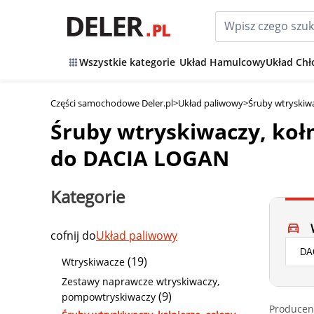
Wszystkie kategorie
Układ Hamulcowy
Układ Chł
Części samochodowe Deler.pl
>
Układ paliwowy
>
Śruby wtryskiwa
Śruby wtryskiwaczy, kołn
do DACIA LOGAN
Kategorie
cofnij do
Układ paliwowy
(19)
Wtryskiwacze
Zestawy naprawcze wtryskiwaczy,
(9)
pompowtryskiwaczy
Producen