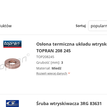
duktów
Sortuj
Osłona termiczna układu wtrys
TOPRAN 208 245
TOP208245
Grubość [mm]:
3
Materiał:
Miedź
Rozwiń więcej danych
Śruba wtryskiwacza 3RG 83631