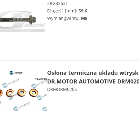
3RG83631
Długość [mm]:
59.6
Wymiar gwintu:
M8
Osłona termiczna układu wtrys
DR.MOTOR AUTOMOTIVE DRM02
DRMDRM020S