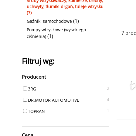
Śruby wtryskiwaczy, kołnierze, osłony,
uchwyty, tłumiki drgań, tuleje wtrysku
(7)
(1)
Gaźniki samochodowe
Pompy wtryskowe (wysokiego
7 pro
(1)
ciśnienia)
Filtruj wg:
Producent
2
3RG
4
DR.MOTOR AUTOMOTIVE
1
TOPRAN
Cena