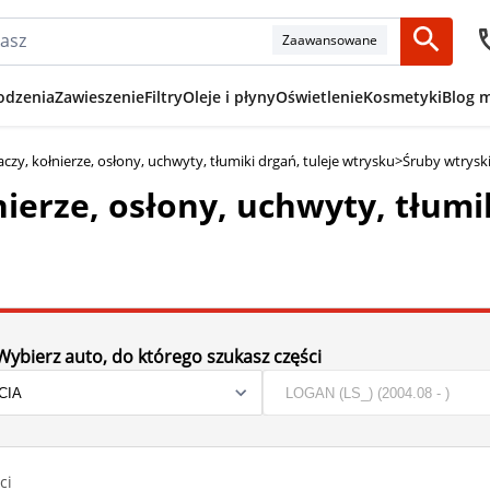
Zaawansowane
odzenia
Zawieszenie
Filtry
Oleje i płyny
Oświetlenie
Kosmetyki
Blog 
czy, kołnierze, osłony, uchwyty, tłumiki drgań, tuleje wtrysku
>
Śruby wtryski
ierze, osłony, uchwyty, tłumi
Wybierz auto, do którego szukasz części
ci