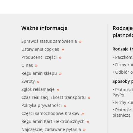
Ważne informacje
Rodzaje
płatnoś
Sprawdź status zamówienia
Rodzaje t
Ustawienia cookies
Producenci części
• Paczkom
• Firmy ku
O nas
• Odbiór 
Regulamin sklepu
Zwroty
Sposoby p
Zgłoś reklamacje
• Płatnośc
PayPo
Czas realizacji i koszt transportu
• Firmy ku
Polityka prywatności
• Płatność
Części samochodowe Kraków
płatniczą
Regulamin Kart Elektronicznych
Najczęściej zadawane pytania