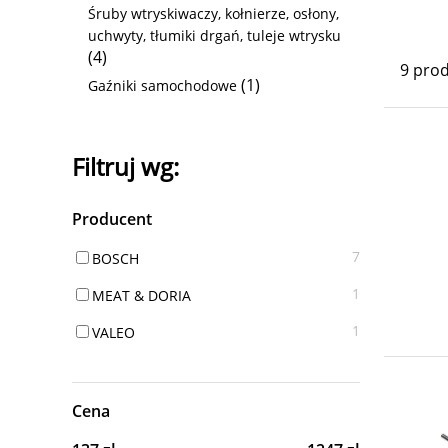
Śruby wtryskiwaczy, kołnierze, osłony,
uchwyty, tłumiki drgań, tuleje wtrysku
(4)
9 pro
(1)
Gaźniki samochodowe
Filtruj wg:
Producent
7
BOSCH
1
MEAT & DORIA
1
VALEO
Cena