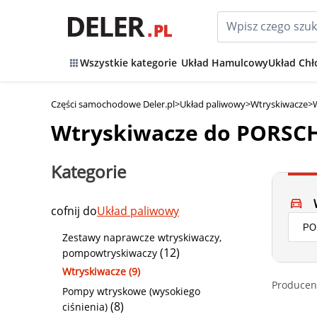
Wszystkie kategorie
Układ Hamulcowy
Układ Chł
Części samochodowe Deler.pl
>
Układ paliwowy
>
Wtryskiwacze
>
Wtryskiwacze do PORSC
Kategorie
cofnij do
Układ paliwowy
Zestawy naprawcze wtryskiwaczy,
(12)
pompowtryskiwaczy
Wtryskiwacze (9)
Producen
Pompy wtryskowe (wysokiego
(8)
ciśnienia)