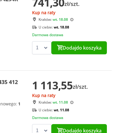
741,30
zł/szt.
Kup na raty
Kraków:
wt. 18.08
U ciebie:
wt. 18.08
Darmowa dostawa
Dodaj
do koszyka
1 113,55
435 412
zł/szt.
Kup na raty
Kraków:
wt. 11.08
e nowego:
1
U ciebie:
wt. 11.08
Darmowa dostawa
Dodaj
do koszyka