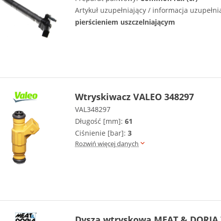
Artykuł uzupełniający / informacja uzupełni
pierścieniem uszczelniającym
Wtryskiwacz VALEO 348297
VAL348297
Długość [mm]:
61
Ciśnienie [bar]:
3
Rozwiń więcej danych
Dysza wtryskowa MEAT & DORIA 