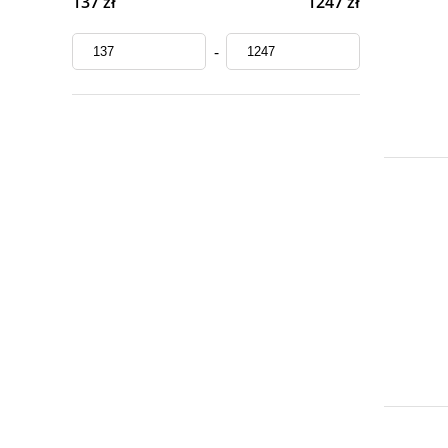
137 zł
1247 zł
-