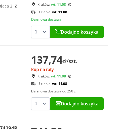
Kraków:
wt. 11.08
ająca 2:
Z
U ciebie:
wt. 11.08
Darmowa dostawa
Dodaj
do koszyka
137,74
zł/szt.
Kup na raty
Kraków:
wt. 11.08
U ciebie:
wt. 11.08
Darmowa dostawa od 250 zł
Dodaj
do koszyka
74294R