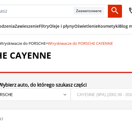
Zaawansowane
odzenia
Zawieszenie
Filtry
Oleje i płyny
Oświetlenie
Kosmetyki
Blog 
Wtryskiwacze do PORSCHE
>
Wtryskiwacze do PORSCHE CAYENNE
HE CAYENNE
Wybierz auto, do którego szukasz części
ci