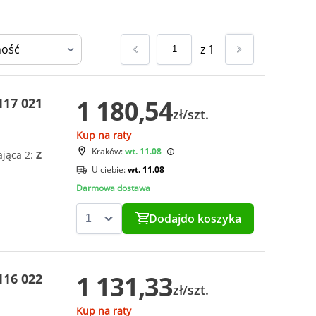
z
1
1 180,54
117 021
zł/szt.
Kup na raty
Kraków:
wt. 11.08
ająca 2:
Z
U ciebie:
wt. 11.08
Darmowa dostawa
Dodaj
do koszyka
1 131,33
116 022
zł/szt.
Kup na raty