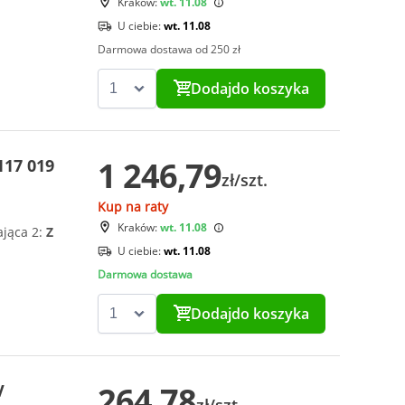
Kraków:
wt. 11.08
U ciebie:
wt. 11.08
Darmowa dostawa od 250 zł
Dodaj
do koszyka
1 246,79
117 019
zł/szt.
Kup na raty
Kraków:
wt. 11.08
ająca 2:
Z
U ciebie:
wt. 11.08
Darmowa dostawa
Dodaj
do koszyka
264,78
V