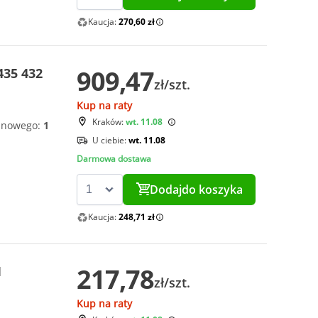
Kaucja:
270,60 zł
909,47
435 432
zł/szt.
Kup na raty
Kraków:
wt. 11.08
e nowego:
1
U ciebie:
wt. 11.08
Darmowa dostawa
Dodaj
do koszyka
Kaucja:
248,71 zł
217,78
1
zł/szt.
Kup na raty