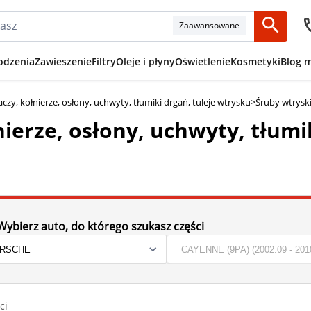
Zaawansowane
odzenia
Zawieszenie
Filtry
Oleje i płyny
Oświetlenie
Kosmetyki
Blog 
czy, kołnierze, osłony, uchwyty, tłumiki drgań, tuleje wtrysku
>
Śruby wtryski
ierze, osłony, uchwyty, tłumi
Wybierz auto, do którego szukasz części
ci