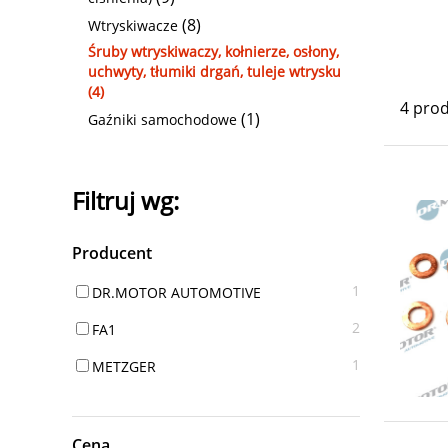
(8)
Wtryskiwacze
Śruby wtryskiwaczy, kołnierze, osłony,
uchwyty, tłumiki drgań, tuleje wtrysku
(4)
4 pro
(1)
Gaźniki samochodowe
Filtruj wg:
Producent
1
DR.MOTOR AUTOMOTIVE
2
FA1
1
METZGER
Cena