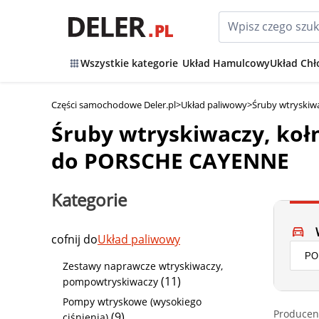
Wszystkie kategorie
Układ Hamulcowy
Układ Chł
Części samochodowe Deler.pl
>
Układ paliwowy
>
Śruby wtryskiwa
Śruby wtryskiwaczy, kołn
do PORSCHE CAYENNE
Kategorie
cofnij do
Układ paliwowy
Zestawy naprawcze wtryskiwaczy,
(11)
pompowtryskiwaczy
Pompy wtryskowe (wysokiego
Producen
(9)
ciśnienia)