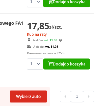
Dodaj
do koszyka
17,85
kowego FA1
zł/szt.
Kup na raty
Kraków:
wt. 11.08
U ciebie:
wt. 11.08
Darmowa dostawa od 250 zł
Dodaj
do koszyka
Wybierz auto