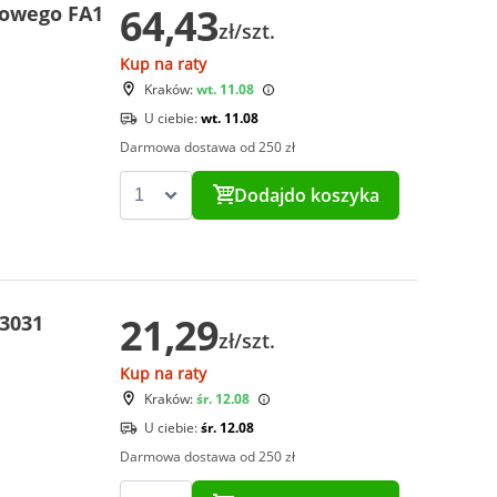
64,43
kowego FA1
zł/szt.
Kup na raty
Kraków:
wt. 11.08
U ciebie:
wt. 11.08
Darmowa dostawa od 250 zł
Dodaj
do koszyka
21,29
3031
zł/szt.
Kup na raty
Kraków:
śr. 12.08
U ciebie:
śr. 12.08
Darmowa dostawa od 250 zł