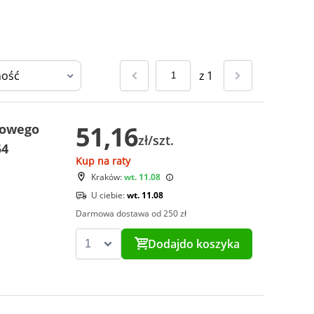
z
1
51,16
kowego
zł/szt.
54
Kup na raty
Kraków:
wt. 11.08
U ciebie:
wt. 11.08
Darmowa dostawa od 250 zł
Dodaj
do koszyka