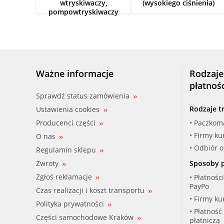
wtryskiwaczy,
(wysokiego ciśnienia)
pompowtryskiwaczy
Ważne informacje
Rodzaje
płatnoś
Sprawdź status zamówienia
Rodzaje t
Ustawienia cookies
Producenci części
• Paczkom
• Firmy ku
O nas
• Odbiór 
Regulamin sklepu
Zwroty
Sposoby p
Zgłoś reklamacje
• Płatnośc
PayPo
Czas realizacji i koszt transportu
• Firmy ku
Polityka prywatności
• Płatność
Części samochodowe Kraków
płatniczą