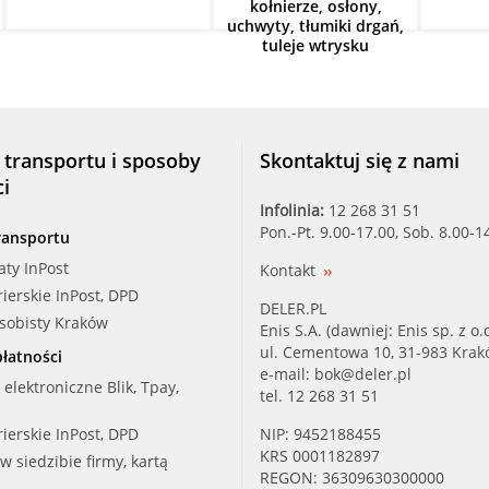
kołnierze, osłony,
uchwyty, tłumiki drgań,
tuleje wtrysku
 transportu i sposoby
Skontaktuj się z nami
ci
Infolinia:
12 268 31 51
Pon.-Pt. 9.00-17.00, Sob. 8.00-1
ransportu
aty InPost
Kontakt
rierskie InPost, DPD
DELER.PL
osobisty Kraków
Enis S.A. (dawniej: Enis sp. z o.o
ul. Cementowa 10, 31-983 Kra
łatności
e-mail:
bok@deler.pl
i elektroniczne Blik, Tpay,
tel. 12 268 31 51
rierskie InPost, DPD
NIP: 9452188455
KRS 0001182897
 w siedzibie firmy, kartą
REGON: 36309630300000