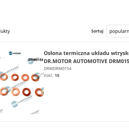
dukty
Sortuj
Osłona termiczna układu wtrys
DR.MOTOR AUTOMOTIVE DRM01
DRMDRM0154
Ilość:
10