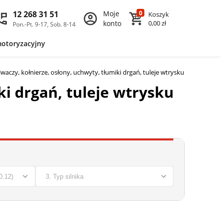
12 268 31 51
Moje
0
Koszyk
konto
0,00 zł
Pon.-Pt. 9-17, Sob. 8-14
motoryzacyjny
waczy, kołnierze, osłony, uchwyty, tłumiki drgań, tuleje wtrysku do PORSC
ki drgań, tuleje wtrysku