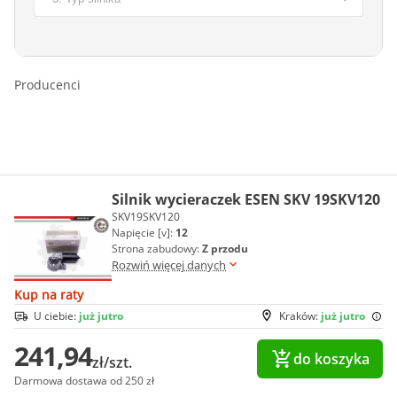
Producenci
Silnik wycieraczek ESEN SKV 19SKV120
SKV19SKV120
Napięcie [v]:
12
Strona zabudowy:
Z przodu
Rozwiń więcej danych
Kup na raty
U ciebie:
już jutro
Kraków:
już jutro
241,94
do koszyka
zł/szt.
Darmowa dostawa od 250 zł