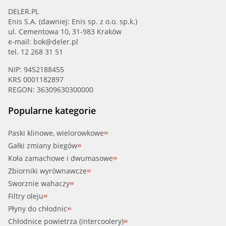
DELER.PL
Enis S.A. (dawniej: Enis sp. z o.o. sp.k.)
ul. Cementowa 10, 31-983 Kraków
e-mail:
bok@deler.pl
tel. 12 268 31 51
NIP: 9452188455
KRS 0001182897
REGON: 36309630300000
Popularne kategorie
Paski klinowe, wielorowkowe
Gałki zmiany biegów
Koła zamachowe i dwumasowe
Zbiorniki wyrównawcze
Sworznie wahaczy
Filtry oleju
Płyny do chłodnic
Chłodnice powietrza (intercoolery)