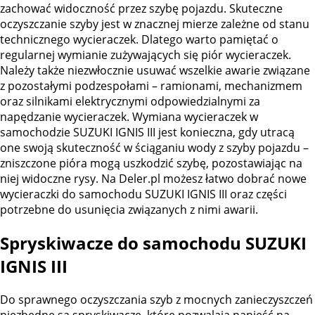
zachować widoczność przez szybę pojazdu. Skuteczne
oczyszczanie szyby jest w znacznej mierze zależne od stanu
technicznego wycieraczek. Dlatego warto pamiętać o
regularnej wymianie zużywających się piór wycieraczek.
Należy także niezwłocznie usuwać wszelkie awarie związane
z pozostałymi podzespołami – ramionami, mechanizmem
oraz silnikami elektrycznymi odpowiedzialnymi za
napędzanie wycieraczek. Wymiana wycieraczek w
samochodzie SUZUKI IGNIS III jest konieczna, gdy utracą
one swoją skuteczność w ściąganiu wody z szyby pojazdu –
zniszczone pióra mogą uszkodzić szybę, pozostawiając na
niej widoczne rysy. Na Deler.pl możesz łatwo dobrać nowe
wycieraczki do samochodu SUZUKI IGNIS III oraz części
potrzebne do usunięcia związanych z nimi awarii.
Spryskiwacze do samochodu SUZUKI
IGNIS III
Do sprawnego oczyszczania szyb z mocnych zanieczyszczeń
niezbędne są spryskiwacze, które pozwalają nanieść na