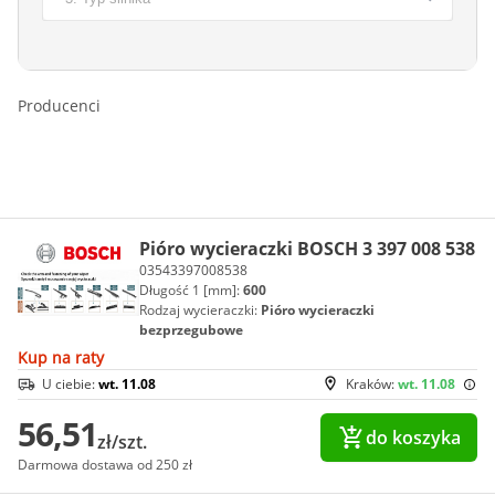
Producenci
Pióro wycieraczki BOSCH 3 397 008 538
03543397008538
Długość 1 [mm]:
600
Rodzaj wycieraczki:
Pióro wycieraczki
bezprzegubowe
Kup na raty
U ciebie:
wt. 11.08
Kraków:
wt. 11.08
56,51
do koszyka
zł/szt.
Darmowa dostawa od 250 zł