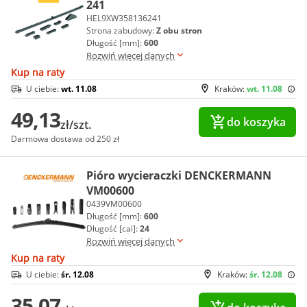
241
HEL9XW358136241
Strona zabudowy:
Z obu stron
Długość [mm]:
600
Rozwiń więcej danych
Kup na raty
U ciebie:
wt. 11.08
Kraków:
wt. 11.08
49,13
do koszyka
zł/szt.
Darmowa dostawa od 250 zł
Pióro wycieraczki DENCKERMANN
VM00600
0439VM00600
Długość [mm]:
600
Długość [cal]:
24
Rozwiń więcej danych
Kup na raty
U ciebie:
śr. 12.08
Kraków:
śr. 12.08
35,07