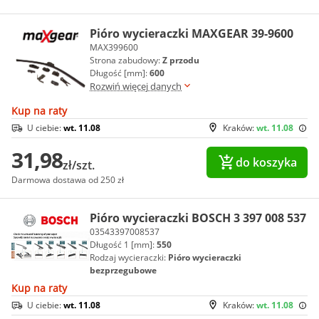
Pióro wycieraczki MAXGEAR 39-9600
MAX399600
Strona zabudowy:
Z przodu
Długość [mm]:
600
Rozwiń więcej danych
Kup na raty
U ciebie:
wt. 11.08
Kraków:
wt. 11.08
31,98
do koszyka
zł/szt.
Darmowa dostawa od 250 zł
Pióro wycieraczki BOSCH 3 397 008 537
03543397008537
Długość 1 [mm]:
550
Rodzaj wycieraczki:
Pióro wycieraczki
bezprzegubowe
Kup na raty
U ciebie:
wt. 11.08
Kraków:
wt. 11.08