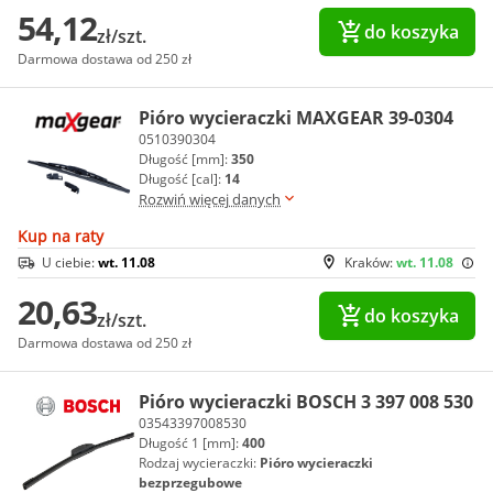
54,12
do koszyka
zł/szt.
Darmowa dostawa od 250 zł
Pióro wycieraczki MAXGEAR 39-0304
0510390304
Długość [mm]:
350
Długość [cal]:
14
Rozwiń więcej danych
Kup na raty
U ciebie:
wt. 11.08
Kraków:
wt. 11.08
20,63
do koszyka
zł/szt.
Darmowa dostawa od 250 zł
Pióro wycieraczki BOSCH 3 397 008 530
03543397008530
Długość 1 [mm]:
400
Rodzaj wycieraczki:
Pióro wycieraczki
bezprzegubowe