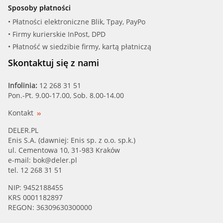
Sposoby płatności
• Płatności elektroniczne Blik, Tpay, PayPo
• Firmy kurierskie InPost, DPD
• Płatność w siedzibie firmy, kartą płatniczą
Skontaktuj się z nami
Infolinia:
12 268 31 51
Pon.-Pt. 9.00-17.00, Sob. 8.00-14.00
Kontakt
DELER.PL
Enis S.A. (dawniej: Enis sp. z o.o. sp.k.)
ul. Cementowa 10, 31-983 Kraków
e-mail:
bok@deler.pl
tel. 12 268 31 51
NIP: 9452188455
KRS 0001182897
REGON: 36309630300000