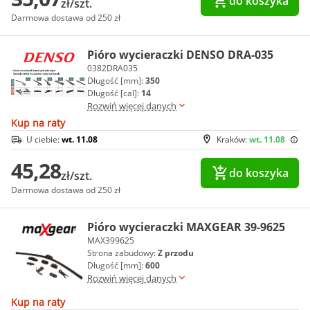
do koszyka
zł/szt.
Darmowa dostawa od 250 zł
Pióro wycieraczki DENSO DRA-035
0382DRA035
Długość [mm]:
350
Długość [cal]:
14
Rozwiń więcej danych
Kup na raty
U ciebie:
wt. 11.08
Kraków:
wt. 11.08
45,28
do koszyka
zł/szt.
Darmowa dostawa od 250 zł
Pióro wycieraczki MAXGEAR 39-9625
MAX399625
Strona zabudowy:
Z przodu
Długość [mm]:
600
Rozwiń więcej danych
Kup na raty