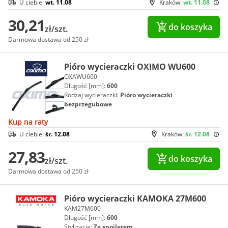
U ciebie:
wt. 11.08
Kraków:
wt. 11.08
30,21
do koszyka
zł/szt.
Darmowa dostawa od 250 zł
Pióro wycieraczki OXIMO WU600
OXAWU600
Długość [mm]:
600
Rodzaj wycieraczki:
Pióro wycieraczki
bezprzegubowe
Kup na raty
U ciebie:
śr. 12.08
Kraków:
śr. 12.08
27,83
do koszyka
zł/szt.
Darmowa dostawa od 250 zł
Pióro wycieraczki KAMOKA 27M600
KAM27M600
Długość [mm]:
600
Stylizacja:
Ze spojlerem