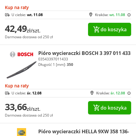
Kup na raty
U ciebie:
wt. 11.08
Kraków:
wt. 11.08
42,49
do koszyka
zł/szt.
Darmowa dostawa od 250 zł
Pióro wycieraczki BOSCH 3 397 011 433
03543397011433
Długość 1 [mm]:
350
Kup na raty
U ciebie:
śr. 12.08
Kraków:
śr. 12.08
33,66
do koszyka
zł/szt.
Darmowa dostawa od 250 zł
Pióro wycieraczki HELLA 9XW 358 136-