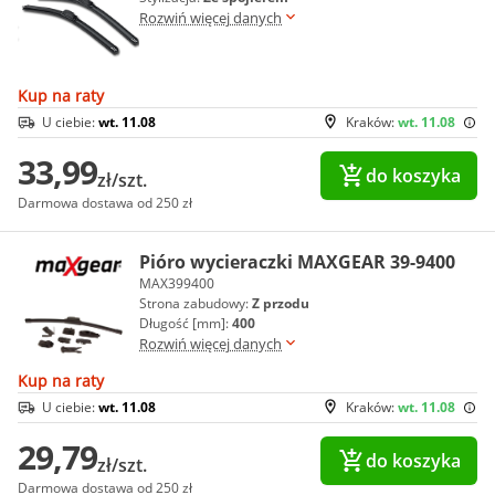
Rozwiń więcej danych
Kup na raty
U ciebie:
wt. 11.08
Kraków:
wt. 11.08
33,99
do koszyka
zł/szt.
Darmowa dostawa od 250 zł
Pióro wycieraczki MAXGEAR 39-9400
MAX399400
Strona zabudowy:
Z przodu
Długość [mm]:
400
Rozwiń więcej danych
Kup na raty
U ciebie:
wt. 11.08
Kraków:
wt. 11.08
29,79
do koszyka
zł/szt.
Darmowa dostawa od 250 zł