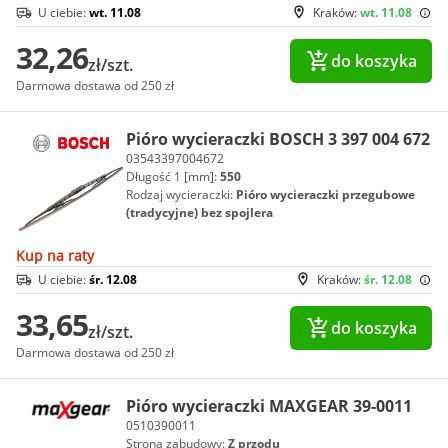
U ciebie:
wt. 11.08
Kraków:
wt. 11.08
32,26
do koszyka
zł/szt.
Darmowa dostawa od 250 zł
Pióro wycieraczki BOSCH 3 397 004 672
03543397004672
Długość 1 [mm]:
550
Rodzaj wycieraczki:
Pióro wycieraczki przegubowe
(tradycyjne) bez spojlera
Kup na raty
U ciebie:
śr. 12.08
Kraków:
śr. 12.08
33,65
do koszyka
zł/szt.
Darmowa dostawa od 250 zł
Pióro wycieraczki MAXGEAR 39-0011
0510390011
Strona zabudowy:
Z przodu