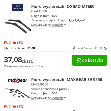
Pióro wycieraczki OXIMO MT600
OXAMT600
Długość [mm]:
600
Załączony adapter:
U,a,b,b1,c,c1,d,e,e1
Rozwiń więcej danych
Kup na raty
U ciebie:
wt. 11.08
Kraków:
wt. 11.08
37,08
do koszyka
zł/szt.
Darmowa dostawa od 250 zł
Pióro wycieraczki MAXGEAR 39-9550
MAX399550
Strona zabudowy:
Z przodu
Długość [mm]:
550
Rozwiń więcej danych
Kup na raty