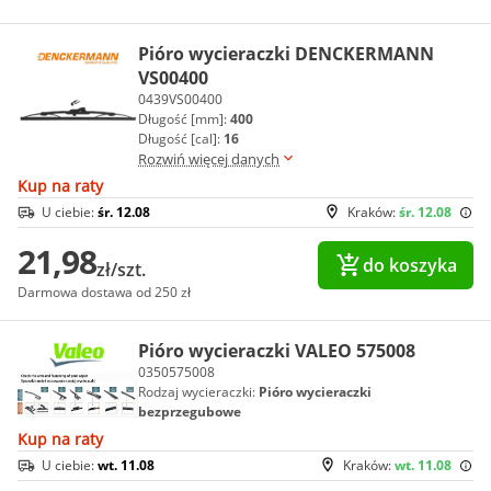
Pióro wycieraczki DENCKERMANN
VS00400
0439VS00400
Długość [mm]:
400
Długość [cal]:
16
Rozwiń więcej danych
Kup na raty
U ciebie:
śr. 12.08
Kraków:
śr. 12.08
21,98
do koszyka
zł/szt.
Darmowa dostawa od 250 zł
Pióro wycieraczki VALEO 575008
0350575008
Rodzaj wycieraczki:
Pióro wycieraczki
bezprzegubowe
Kup na raty
U ciebie:
wt. 11.08
Kraków:
wt. 11.08