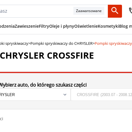
Zaawansowane
odzenia
Zawieszenie
Filtry
Oleje i płyny
Oświetlenie
Kosmetyki
Blog 
ki spryskiwaczy
>
Pompki spryskiwaczy do CHRYSLER
>
Pompki spryskiwacz
 CHRYSLER CROSSFIRE
Wybierz auto, do którego szukasz części
ci