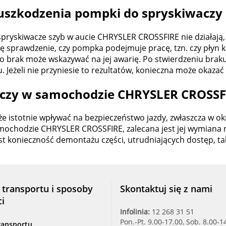
uszkodzenia pompki do spryskiwaczy
pryskiwacze szyb w aucie CHRYSLER CROSSFIRE nie działają,
 się sprawdzenie, czy pompka podejmuje pracę, tzn. czy pły
go brak może wskazywać na jej awarię. Po stwierdzeniu bra
du. Jeżeli nie przyniesie to rezultatów, konieczna może oka
czy w samochodzie CHRYSLER CROSSF
e istotnie wpływać na bezpieczeństwo jazdy, zwłaszcza w o
mochodzie CHRYSLER CROSSFIRE, zalecana jest jej wymiana 
t konieczność demontażu części, utrudniających dostęp, tak
 transportu i sposoby
Skontaktuj się z nami
ci
Infolinia:
12 268 31 51
Pon.-Pt. 9.00-17.00, Sob. 8.00-1
ransportu