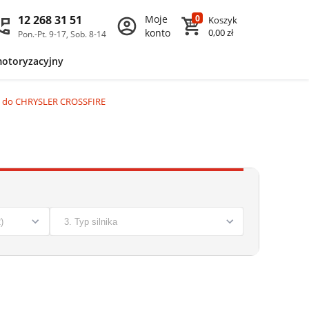
12 268 31 51
Moje
0
Koszyk
konto
0,00 zł
Pon.-Pt. 9-17, Sob. 8-14
motoryzacyjny
y do CHRYSLER CROSSFIRE