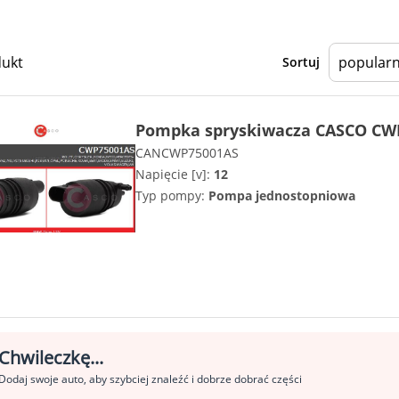
dukt
Sortuj
Pompka spryskiwacza CASCO CW
CANCWP75001AS
Napięcie [v]:
12
Typ pompy:
Pompa jednostopniowa
Chwileczkę...
Dodaj swoje auto, aby szybciej znaleźć i dobrze dobrać części