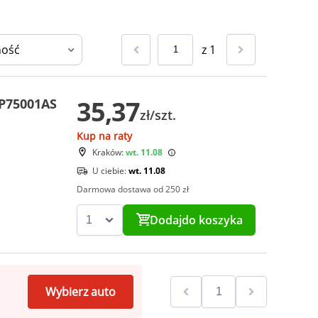
z
1
35,37
P75001AS
zł/szt.
Kup na raty
Kraków:
wt. 11.08
U ciebie:
wt. 11.08
Darmowa dostawa od 250 zł
Dodaj
do koszyka
Wybierz auto