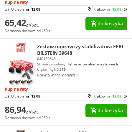
Kup na raty
U ciebie:
śr. 12.08
Kraków:
śr. 12.08
65,42
do koszyka
zł/szt.
Darmowa dostawa od 250 zł
Zestaw naprawczy stabilizatora FEBI
BILSTEIN 39648
040139648
Strona zabudowy:
Tylna oś po obydwu stronach
Ciężar [kg]:
0.516
Rozwiń więcej danych
Kup na raty
U ciebie:
śr. 12.08
Kraków:
śr. 12.08
86,94
do koszyka
zł/szt.
Darmowa dostawa od 250 zł