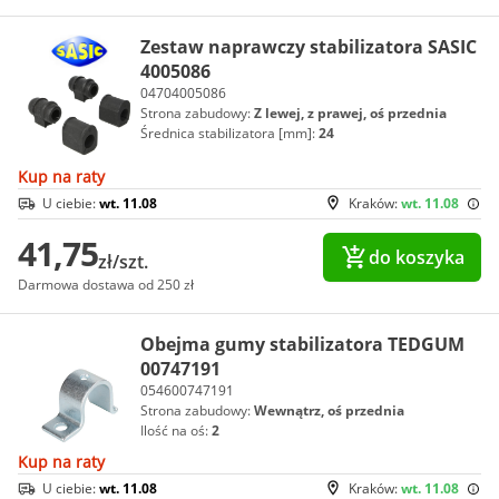
Zestaw naprawczy stabilizatora SASIC
4005086
04704005086
Strona zabudowy:
Z lewej, z prawej, oś przednia
Średnica stabilizatora [mm]:
24
Kup na raty
U ciebie:
wt. 11.08
Kraków:
wt. 11.08
41,75
do koszyka
zł/szt.
Darmowa dostawa od 250 zł
Obejma gumy stabilizatora TEDGUM
00747191
054600747191
Strona zabudowy:
Wewnątrz, oś przednia
Ilość na oś:
2
Kup na raty
U ciebie:
wt. 11.08
Kraków:
wt. 11.08