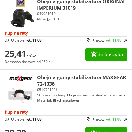
Obejma gumy stabilizatora ORIGINAL
IMPERIUM 31019
049031019
Masa [g]:
131
Kup na raty
U ciebie:
wt. 11.08
Kraków:
wt. 11.08
25,41
do koszyka
zł/szt.
Darmowa dostawa od 250 zł
Obejma gumy stabilizatora MAXGEAR
72-1336
0510721336
Strona zabudowy:
Oś przednia po obydwu stronach
Materiał:
Blacha stalowa
Kup na raty
U ciebie:
wt. 11.08
Kraków:
wt. 11.08