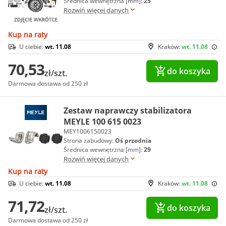
Średnica wewnętrzna [mm]:
25
Rozwiń więcej danych
Kup na raty
U ciebie:
wt. 11.08
Kraków:
wt. 11.08
70,53
do koszyka
zł/szt.
Darmowa dostawa od 250 zł
Zestaw naprawczy stabilizatora
MEYLE 100 615 0023
MEY1006150023
Strona zabudowy:
Oś przednia
Średnica wewnętrzna [mm]:
29
Rozwiń więcej danych
Kup na raty
U ciebie:
wt. 11.08
Kraków:
wt. 11.08
71,72
do koszyka
zł/szt.
Darmowa dostawa od 250 zł