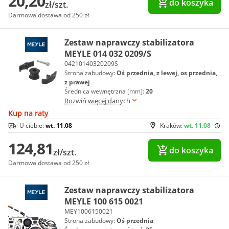
20,20
do koszyka
zł/szt.
Darmowa dostawa od 250 zł
Zestaw naprawczy stabilizatora
MEYLE 014 032 0209/S
04210140320209S
Strona zabudowy:
Oś przednia, z lewej, os przednia,
z prawej
Średnica wewnętrzna [mm]:
20
Rozwiń więcej danych
Kup na raty
U ciebie:
wt. 11.08
Kraków:
wt. 11.08
124,81
do koszyka
zł/szt.
Darmowa dostawa od 250 zł
Zestaw naprawczy stabilizatora
MEYLE 100 615 0021
MEY1006150021
Strona zabudowy:
Oś przednia