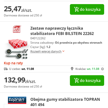
25,47
do koszyka
zł/szt.
Darmowa dostawa od 250 zł
Zestaw naprawczy łącznika
stabilizatora FEBI BILSTEIN 22262
040122262
Strona zabudowy:
Oś przednia po obydwu stronach
Ciężar [kg]:
1.2
Rozwiń więcej danych
Kup na raty
U ciebie:
wt. 11.08
Kraków:
wt. 11.08
132,99
do koszyka
zł/szt.
Darmowa dostawa od 250 zł
Obejma gumy stabilizatora TOPRAN
401 494