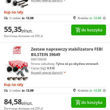
Rozwiń więcej danych
Kup na raty
U ciebie:
śr. 12.08
Kraków:
śr. 12.08
55,35
do koszyka
zł/szt.
Darmowa dostawa od 250 zł
Zestaw naprawczy stabilizatora FEBI
BILSTEIN 39649
040139649
Strona zabudowy:
Tylna oś po obydwu stronach
Ciężar [kg]:
0.516
Rozwiń więcej danych
Kup na raty
U ciebie:
śr. 12.08
Kraków:
śr. 12.08
84,58
do koszyka
zł/szt.
Darmowa dostawa od 250 zł