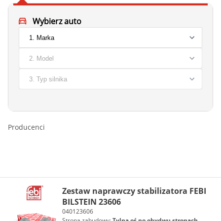
Wybierz auto
Producenci
Zestaw naprawczy stabilizatora FEBI
BILSTEIN 23606
040123606
Strona zabudowy:
Tylna oś po obydwu stronach