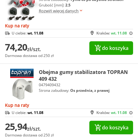
Grubość [mm]:
2.5
Rozwiń więcej danych
Kup na raty
U ciebie:
wt. 11.08
Kraków:
wt. 11.08
74,20
do koszyka
zł/szt.
Darmowa dostawa od 250 zł
Obejma gumy stabilizatora TOPRAN
409 432
0479409432
Strona zabudowy:
Os przednia, z prawej
Kup na raty
U ciebie:
wt. 11.08
Kraków:
wt. 11.08
25,94
do koszyka
zł/szt.
Darmowa dostawa od 250 zł