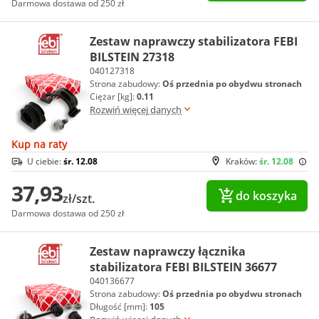
Darmowa dostawa od 250 zł
Zestaw naprawczy stabilizatora FEBI
BILSTEIN 27318
040127318
Strona zabudowy:
Oś przednia po obydwu stronach
Ciężar [kg]:
0.11
Rozwiń więcej danych
Kup na raty
U ciebie:
śr. 12.08
Kraków:
śr. 12.08
37,93
do koszyka
zł/szt.
Darmowa dostawa od 250 zł
Zestaw naprawczy łącznika
stabilizatora FEBI BILSTEIN 36677
040136677
Strona zabudowy:
Oś przednia po obydwu stronach
Długość [mm]:
105