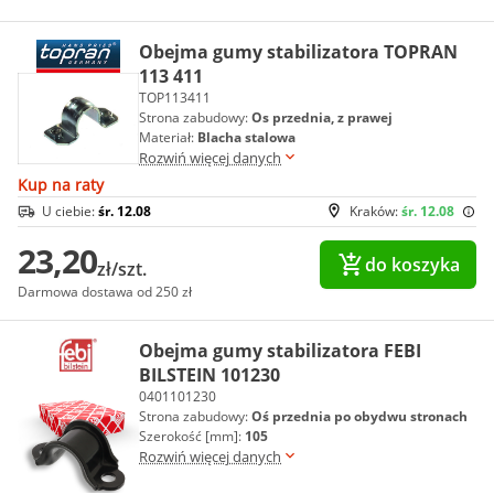
Obejma gumy stabilizatora TOPRAN
113 411
TOP113411
Strona zabudowy:
Os przednia, z prawej
Materiał:
Blacha stalowa
Rozwiń więcej danych
Kup na raty
U ciebie:
śr. 12.08
Kraków:
śr. 12.08
23,20
do koszyka
zł/szt.
Darmowa dostawa od 250 zł
Obejma gumy stabilizatora FEBI
BILSTEIN 101230
0401101230
Strona zabudowy:
Oś przednia po obydwu stronach
Szerokość [mm]:
105
Rozwiń więcej danych