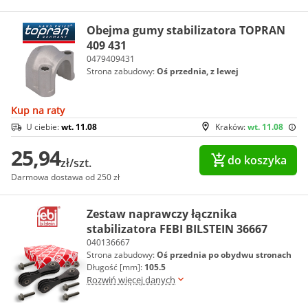
Obejma gumy stabilizatora TOPRAN
409 431
0479409431
Strona zabudowy:
Oś przednia, z lewej
Kup na raty
U ciebie:
wt. 11.08
Kraków:
wt. 11.08
25,94
do koszyka
zł/szt.
Darmowa dostawa od 250 zł
Zestaw naprawczy łącznika
stabilizatora FEBI BILSTEIN 36667
040136667
Strona zabudowy:
Oś przednia po obydwu stronach
Długość [mm]:
105.5
Rozwiń więcej danych