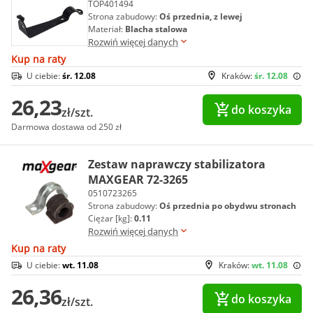
TOP401494
Strona zabudowy:
Oś przednia, z lewej
Materiał:
Blacha stalowa
Rozwiń więcej danych
Kup na raty
U ciebie:
śr. 12.08
Kraków:
śr. 12.08
26,23
do koszyka
zł/szt.
Darmowa dostawa od 250 zł
Zestaw naprawczy stabilizatora
MAXGEAR 72-3265
0510723265
Strona zabudowy:
Oś przednia po obydwu stronach
Ciężar [kg]:
0.11
Rozwiń więcej danych
Kup na raty
U ciebie:
wt. 11.08
Kraków:
wt. 11.08
26,36
do koszyka
zł/szt.