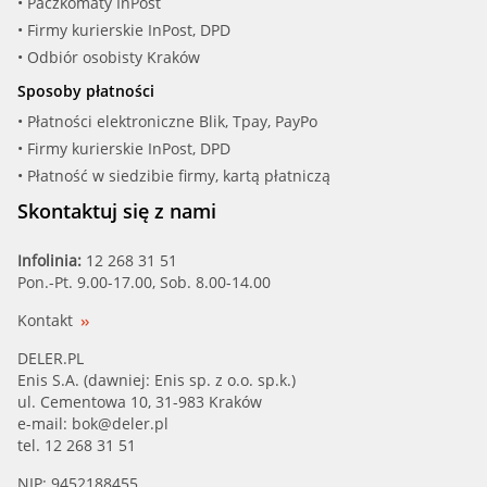
• Paczkomaty InPost
• Firmy kurierskie InPost, DPD
• Odbiór osobisty Kraków
Sposoby płatności
• Płatności elektroniczne Blik, Tpay, PayPo
• Firmy kurierskie InPost, DPD
• Płatność w siedzibie firmy, kartą płatniczą
Skontaktuj się z nami
Infolinia:
12 268 31 51
Pon.-Pt. 9.00-17.00, Sob. 8.00-14.00
Kontakt
DELER.PL
Enis S.A. (dawniej: Enis sp. z o.o. sp.k.)
ul. Cementowa 10, 31-983 Kraków
e-mail:
bok@deler.pl
tel. 12 268 31 51
NIP: 9452188455