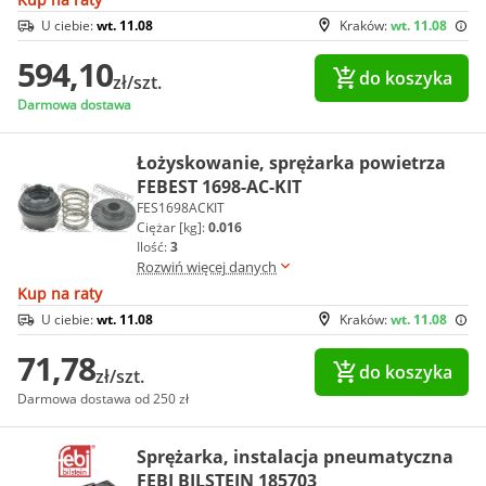
U ciebie:
wt. 11.08
Kraków:
wt. 11.08
594,10
do koszyka
zł/szt.
Darmowa dostawa
Łożyskowanie, sprężarka powietrza
FEBEST 1698-AC-KIT
FES1698ACKIT
Ciężar [kg]:
0.016
Ilość:
3
Rozwiń więcej danych
Kup na raty
U ciebie:
wt. 11.08
Kraków:
wt. 11.08
71,78
do koszyka
zł/szt.
Darmowa dostawa od 250 zł
Sprężarka, instalacja pneumatyczna
FEBI BILSTEIN 185703