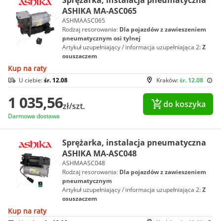
Sprężarka, instalacja pneumatyczna
ASHIKA MA-ASC065
ASHMAASC065
Rodzaj resorowania:
Dla pojazdów z zawieszeniem
pneumatycznym osi tylnej
Artykuł uzupełniający / informacja uzupełniająca 2:
Z
osuszaczem
Kup na raty
U ciebie:
śr. 12.08
Kraków:
śr. 12.08
1 035,56
do koszyka
zł/szt.
Darmowa dostawa
Sprężarka, instalacja pneumatyczna
ASHIKA MA-ASC048
ASHMAASC048
Rodzaj resorowania:
Dla pojazdów z zawieszeniem
pneumatycznym
Artykuł uzupełniający / informacja uzupełniająca 2:
Z
osuszaczem
Kup na raty