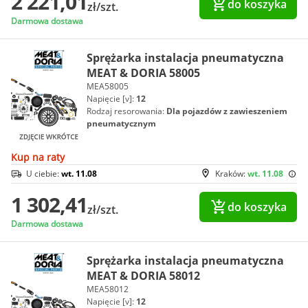
2 221,01
do koszyka
zł/szt.
Darmowa dostawa
Sprężarka instalacja pneumatyczna
MEAT & DORIA 58005
MEA58005
Napięcie [v]:
12
Rodzaj resorowania:
Dla pojazdów z zawieszeniem
pneumatycznym
Kup na raty
U ciebie:
wt. 11.08
Kraków:
wt. 11.08
1 302,41
do koszyka
zł/szt.
Darmowa dostawa
Sprężarka instalacja pneumatyczna
MEAT & DORIA 58012
MEA58012
Napięcie [v]:
12