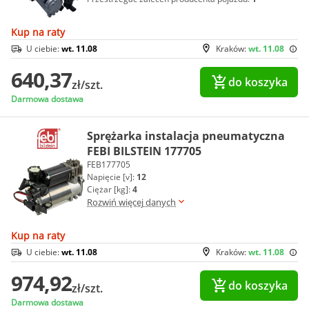
Kup na raty
U ciebie:
wt. 11.08
Kraków:
wt. 11.08
640,37
do koszyka
zł/szt.
Darmowa dostawa
Sprężarka instalacja pneumatyczna
FEBI BILSTEIN 177705
FEB177705
Napięcie [v]:
12
Ciężar [kg]:
4
Rozwiń więcej danych
Kup na raty
U ciebie:
wt. 11.08
Kraków:
wt. 11.08
974,92
do koszyka
zł/szt.
Darmowa dostawa