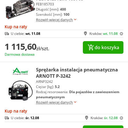
FEB185703
Długość [mm]:
400
Szerokość [mm]:
100
Rozwiń więcej danych
Kup na raty
U ciebie:
wt. 11.08
Kraków:
wt. 11.08
1 115,60
do koszyka
zł/szt.
Darmowa dostawa
Sprężarka instalacja pneumatyczna
ARNOTT P-3242
ARNP3242
Ciężar [kg]:
5.2
Rodzaj resorowania:
Dla pojazdów z zawieszeniem
pneumatycznym
Rozwiń więcej danych
Kup na raty
U ciebie:
śr. 12.08
Kraków:
śr. 12.08