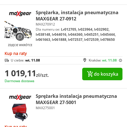
Sprężarka, instalacja pneumatyczna
MAXGEAR 27-0912
MAX270912
Dla numeru oe:
Lr012705, lr023964, lr032902,
lr038148, lr044016, lr044360, lr045251, lr045444,
lr061663, lr061888, lr072537, lr072539, lr078650
Kup na raty
U ciebie:
wt. 11.08
Kraków:
wt. 11.08
1 019,11
do koszyka
zł/szt.
Darmowa dostawa
Sprężarka instalacja pneumatyczna
MAXGEAR 27-5001
MAX275001
Kup na raty