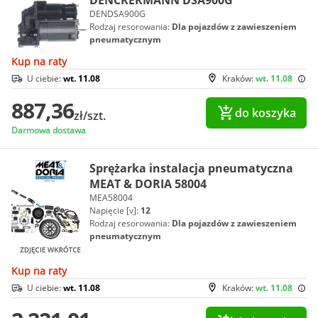
DENCKERMANN DSA900G
DENDSA900G
Rodzaj resorowania:
Dla pojazdów z zawieszeniem
pneumatycznym
Kup na raty
U ciebie:
wt. 11.08
Kraków:
wt. 11.08
887,36
do koszyka
zł/szt.
Darmowa dostawa
Sprężarka instalacja pneumatyczna
MEAT & DORIA 58004
MEA58004
Napięcie [v]:
12
Rodzaj resorowania:
Dla pojazdów z zawieszeniem
pneumatycznym
Kup na raty
U ciebie:
wt. 11.08
Kraków:
wt. 11.08