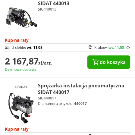
SIDAT 440013
SIG440013
Kup na raty
U ciebie:
wt. 11.08
Kraków:
wt. 11.08
2 167,87
do koszyka
zł/szt.
Darmowa dostawa
Sprężarka instalacja pneumatyczna
SIDAT 440017
SIG440017
Dla numeru artykułu:
440017
Kup na raty