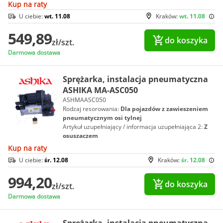
Kup na raty
U ciebie:
wt. 11.08
Kraków:
wt. 11.08
549,89
do koszyka
zł/szt.
Darmowa dostawa
Sprężarka, instalacja pneumatyczna
ASHIKA MA-ASC050
ASHMAASC050
Rodzaj resorowania:
Dla pojazdów z zawieszeniem
pneumatycznym osi tylnej
Artykuł uzupełniający / informacja uzupełniająca 2:
Z
osuszaczem
Kup na raty
U ciebie:
śr. 12.08
Kraków:
śr. 12.08
994,20
do koszyka
zł/szt.
Darmowa dostawa