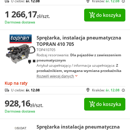
U ciebie:
śr. 12.08
Kraków:
śr. 12.08
1 266,17
do koszyka
zł/szt.
Darmowa dostawa
Sprężarka, instalacja pneumatyczna
TOPRAN 410 705
TOP410705
Rodzaj resorowania:
Dla pojazdów z zawieszeniem
pneumatycznym
Artykuł uzupełniający / informacja uzupełniająca:
Z
przekaźnikiem, wymagana wymiana przekaźnika
Rozwiń więcej danych
Kup na raty
U ciebie:
śr. 12.08
Kraków:
śr. 12.08
928,16
do koszyka
zł/szt.
Darmowa dostawa
Sprężarka instalacja pneumatyczna