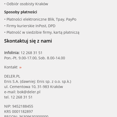
• Odbiór osobisty Kraków
Sposoby płatności
• Płatności elektroniczne Blik, Tpay, PayPo
• Firmy kurierskie InPost, DPD
• Płatność w siedzibie firmy, kartą płatniczą
Skontaktuj się z nami
Infolinia:
12 268 31 51
Pon.-Pt. 9.00-17.00, Sob. 8.00-14.00
Kontakt
DELER.PL
Enis S.A. (dawniej: Enis sp. z o.o. sp.k.)
ul. Cementowa 10, 31-983 Kraków
e-mail:
bok@deler.pl
tel. 12 268 31 51
NIP: 9452188455
KRS 0001182897
REGON: 36309630300000