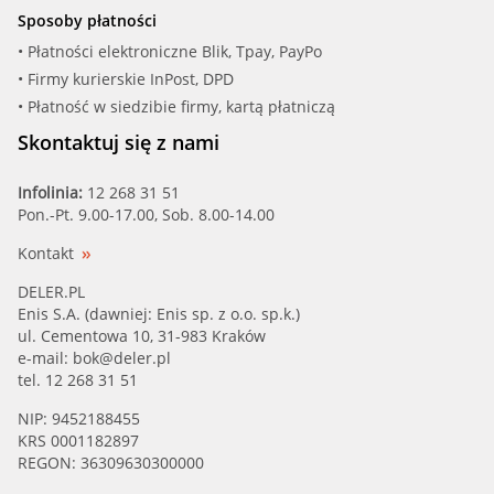
Sposoby płatności
• Płatności elektroniczne Blik, Tpay, PayPo
• Firmy kurierskie InPost, DPD
• Płatność w siedzibie firmy, kartą płatniczą
Skontaktuj się z nami
Infolinia:
12 268 31 51
Pon.-Pt. 9.00-17.00, Sob. 8.00-14.00
Kontakt
DELER.PL
Enis S.A. (dawniej: Enis sp. z o.o. sp.k.)
ul. Cementowa 10, 31-983 Kraków
e-mail:
bok@deler.pl
tel. 12 268 31 51
NIP: 9452188455
KRS 0001182897
REGON: 36309630300000