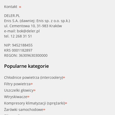
Kontakt
DELER.PL
Enis S.A. (dawniej: Enis sp. z o.o. sp.k.)
ul. Cementowa 10, 31-983 Kraków
e-mail:
bok@deler.pl
tel. 12 268 31 51
NIP: 9452188455
KRS 0001182897
REGON: 36309630300000
Popularne kategorie
Chłodnice powietrza (intercoolery)
Filtry powietrza
Uszczelki głowicy
Wtryskiwacze
Kompresory klimatyzacji (sprężarki)
Żarówki samochodowe