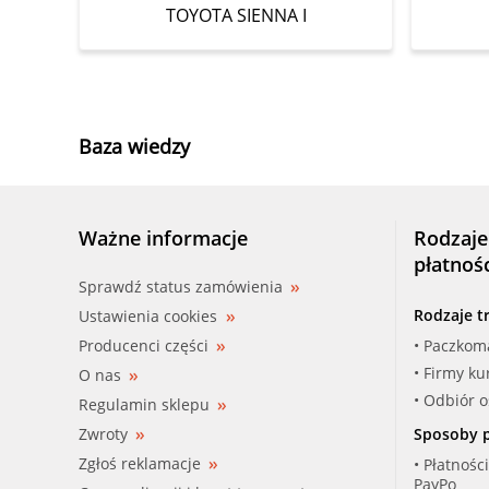
TOYOTA SIENNA I
Baza wiedzy
Ważne informacje
Rodzaje
płatnoś
Sprawdź status zamówienia
Rodzaje t
Ustawienia cookies
Producenci części
• Paczkom
• Firmy ku
O nas
• Odbiór 
Regulamin sklepu
Zwroty
Sposoby p
Zgłoś reklamacje
• Płatnośc
PayPo