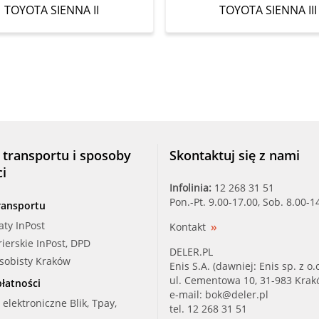
TOYOTA SIENNA II
TOYOTA SIENNA III
 transportu i sposoby
Skontaktuj się z nami
ci
Infolinia:
12 268 31 51
Pon.-Pt. 9.00-17.00, Sob. 8.00-1
ransportu
aty InPost
Kontakt
rierskie InPost, DPD
DELER.PL
osobisty Kraków
Enis S.A. (dawniej: Enis sp. z o.o
ul. Cementowa 10, 31-983 Kra
łatności
e-mail:
bok@deler.pl
i elektroniczne Blik, Tpay,
tel. 12 268 31 51