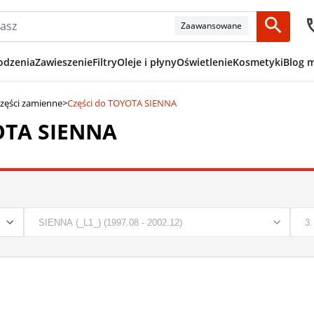
Zaawansowane
odzenia
Zawieszenie
Filtry
Oleje i płyny
Oświetlenie
Kosmetyki
Blog 
zęści zamienne
>
Części do TOYOTA SIENNA
OTA SIENNA