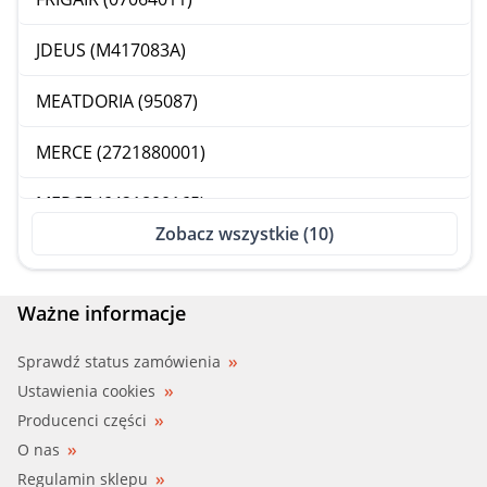
JDEUS (M417083A)
MEATDORIA (95087)
MERCE (2721880001)
MERCE (6421800165)
Zobacz wszystkie (10)
MERCE (6421880001)
NISSENS (90784)
Ważne informacje
WEZEL (30013701)
Sprawdź status zamówienia
Ustawienia cookies
Producenci części
O nas
Regulamin sklepu