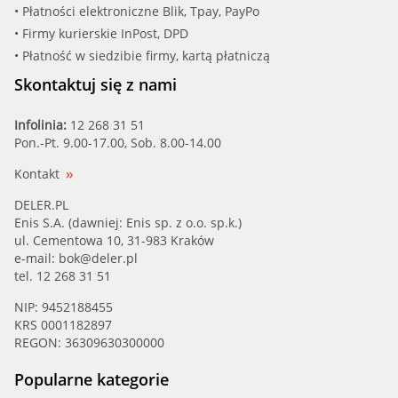
• Płatności elektroniczne Blik, Tpay, PayPo
• Firmy kurierskie InPost, DPD
• Płatność w siedzibie firmy, kartą płatniczą
Skontaktuj się z nami
Infolinia:
12 268 31 51
Pon.-Pt. 9.00-17.00, Sob. 8.00-14.00
Kontakt
DELER.PL
Enis S.A. (dawniej: Enis sp. z o.o. sp.k.)
ul. Cementowa 10, 31-983 Kraków
e-mail:
bok@deler.pl
tel. 12 268 31 51
NIP: 9452188455
KRS 0001182897
REGON: 36309630300000
Popularne kategorie