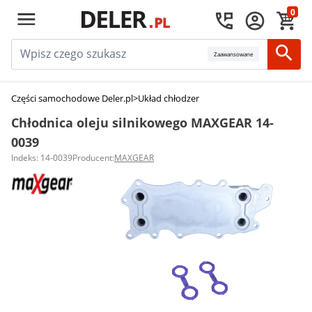
0
Zaawansowane
Części samochodowe Deler.pl
>
Układ chłodzenia silnika
>
Chłodnice oleju 
Chłodnica oleju silnikowego MAXGEAR 14-
0039
Indeks: 14-0039
Producent:
MAXGEAR