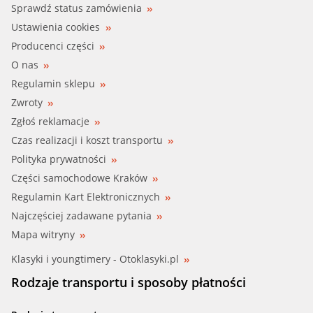
LANDROVER (LR024299)
Sprawdź status zamówienia
Ustawienia cookies
LANDROVER (LR041094)
Producenci części
O nas
NISSA (28438-4CC6C)
Regulamin sklepu
Zwroty
NISSA (28438-4CL7C)
Zgłoś reklamacje
NISSA (28438-4CL8C)
Czas realizacji i koszt transportu
Polityka prywatności
NISSA (28438-4CM0C)
Części samochodowe Kraków
Regulamin Kart Elektronicznych
NISSA (28438-4EA2A)
Najczęściej zadawane pytania
NISSA (28438-4EA2B)
Mapa witryny
Klasyki i youngtimery - Otoklasyki.pl
NISSA (28438-4EA2C)
Rodzaje transportu i sposoby płatności
NISSA (28438-4EA2D)