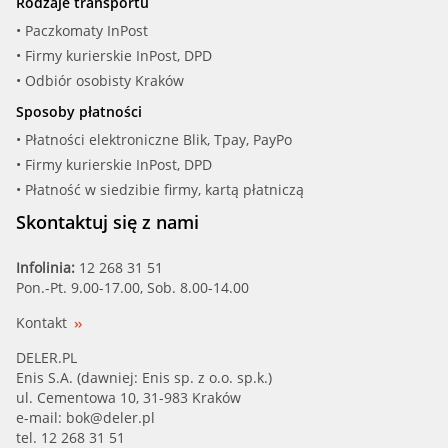
Rodzaje transportu
NISSA (28438-4EA2E)
• Paczkomaty InPost
• Firmy kurierskie InPost, DPD
NISSA (28438-4EA3A)
• Odbiór osobisty Kraków
Sposoby płatności
NISSA (28438-4EA3B)
• Płatności elektroniczne Blik, Tpay, PayPo
• Firmy kurierskie InPost, DPD
NISSA (28438-4EA3C)
• Płatność w siedzibie firmy, kartą płatniczą
NISSA (28438-4EA3D)
Skontaktuj się z nami
NISSA (28438-4EA4B)
Infolinia:
12 268 31 51
Pon.-Pt. 9.00-17.00, Sob. 8.00-14.00
NISSA (284384CC6C)
Kontakt
NISSA (284384CL7C)
DELER.PL
Enis S.A. (dawniej: Enis sp. z o.o. sp.k.)
ul. Cementowa 10, 31-983 Kraków
NISSA (284384CL8C)
e-mail:
bok@deler.pl
tel. 12 268 31 51