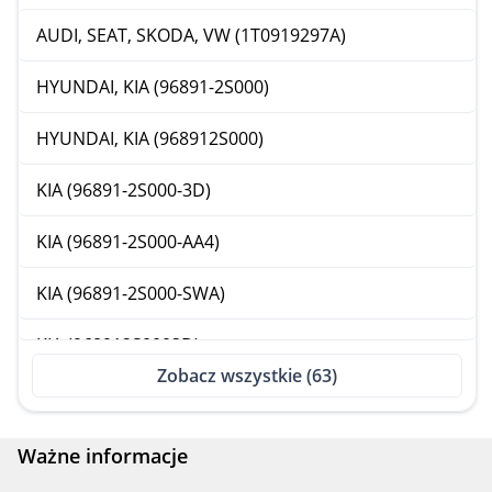
AUDI, SEAT, SKODA, VW (1T0919297A)
HYUNDAI, KIA (96891-2S000)
HYUNDAI, KIA (968912S000)
KIA (96891-2S000-3D)
KIA (96891-2S000-AA4)
KIA (96891-2S000-SWA)
KIA (968912S0003D)
Zobacz wszystkie (63)
KIA (968912S000AA4)
KIA (968912S000SWA)
Ważne informacje