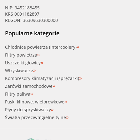
NISSA (284384CM0C)
NIP: 9452188455
KRS 0001182897
NISSA (284384EA2A)
REGON: 36309630300000
NISSA (284384EA2B)
Popularne kategorie
NISSA (284384EA2C)
Chłodnice powietrza (intercoolery)
Filtry powietrza
NISSA (284384EA2D)
Uszczelki głowicy
Wtryskiwacze
NISSA (284384EA2E)
Kompresory klimatyzacji (sprężarki)
Żarówki samochodowe
NISSA (284384EA3A)
Filtry paliwa
Paski klinowe, wielorowkowe
NISSA (284384EA3B)
Płyny do spryskiwaczy
Światła przeciwmgielne tylne
NISSA (284384EA3C)
NISSA (284384EA3D)