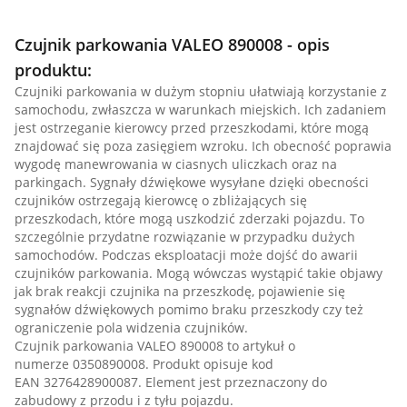
Czujnik parkowania VALEO 890008 - opis
produktu:
Czujniki parkowania w dużym stopniu ułatwiają korzystanie z
samochodu, zwłaszcza w warunkach miejskich. Ich zadaniem
jest ostrzeganie kierowcy przed przeszkodami, które mogą
znajdować się poza zasięgiem wzroku. Ich obecność poprawia
wygodę manewrowania w ciasnych uliczkach oraz na
parkingach. Sygnały dźwiękowe wysyłane dzięki obecności
czujników ostrzegają kierowcę o zbliżających się
przeszkodach, które mogą uszkodzić zderzaki pojazdu. To
szczególnie przydatne rozwiązanie w przypadku dużych
samochodów. Podczas eksploatacji może dojść do awarii
czujników parkowania. Mogą wówczas wystąpić takie objawy
jak brak reakcji czujnika na przeszkodę, pojawienie się
sygnałów dźwiękowych pomimo braku przeszkody czy też
ograniczenie pola widzenia czujników.
Czujnik parkowania VALEO 890008 to artykuł o
numerze 0350890008. Produkt opisuje kod
EAN 3276428900087. Element jest przeznaczony do
zabudowy z przodu i z tyłu pojazdu.