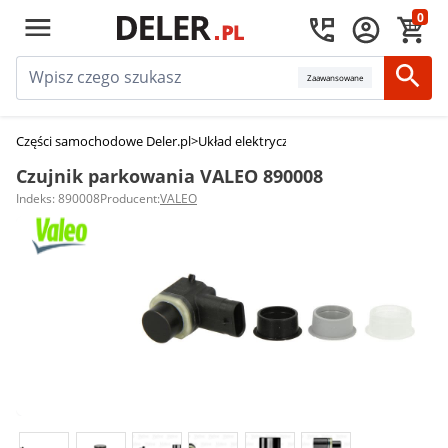
0
Zaawansowane
Części samochodowe Deler.pl
>
Układ elektryczny, zapłon
>
Czujniki parko
Czujnik parkowania VALEO 890008
Indeks: 890008
Producent:
VALEO